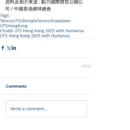
資料及相片來源 : 動力國際體育公關公
司 / 中國香港網球總會
Tags:
Tennis
UTS
UltimateTennisShowdown
UTSHongKong
Chubb UTS Hong Kong 2025 with Humansa
UTS Hong Kong 2025 with Humansa
Comments
Write a comment...