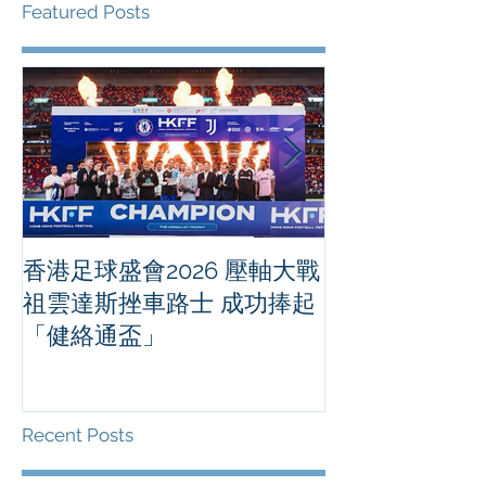
Featured Posts
香港足球盛會2026 壓軸大戰
PPA亞洲職業
祖雲達斯挫車路士 成功捧起
1500 - 恒
「健絡通盃」
2026 香港將舉行亞洲首個大
滿貫賽事及 20
總獎金高達 11
Recent Posts