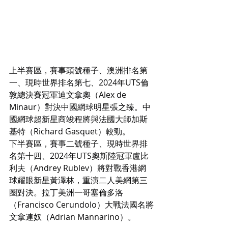
上半賽區，賽事頭號種子、澳洲排名第
一、現時世界排名第七、2024年UTS倫
敦總決賽冠軍迪文拿奧（Alex de 
Minaur）對決中國網球明星張之臻。中
國網球超新星商竣程將與法國大師加斯
基特（Richard Gasquet）較勁。
下半賽區，賽事二號種子、現時世界排
名第十四、2024年UTS奧斯陸冠軍盧比
利夫（Andrey Rublev）將對戰香港網
球耀眼新星黃澤林，重演二人美網第三
圈對決。拉丁美洲一哥塞倫多洛
（Francisco Cerundolo）大戰法國名將
文拿連奴（Adrian Mannarino）。