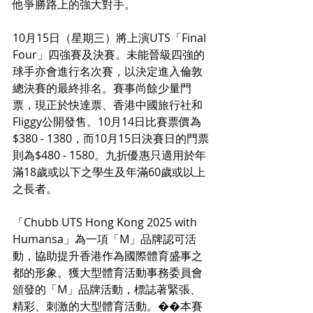
他爭勝路上的強大對手。
10月15日（星期三）將上演UTS「Final 
Four」四強賽及決賽。未能晉級四強的
球手亦會進行名次賽，以決定進入倫敦
總決賽的最終排名。賽事尚餘少量門
票，現正於快達票、香港中國旅行社和
Fliggy公開發售。10月14日比賽票價為
$380 - 1380，而10月15日決賽日的門票
則為$480 - 1580。九折優惠只適用於年
滿18歲或以下之學生及年滿60歲或以上
之長者。
「Chubb UTS Hong Kong 2025 with 
Humansa」為一項「M」品牌認可活
動，協助提升香港作為國際體育盛事之
都的形象。獲大型體育活動事務委員會
頒發的「M」品牌活動，標誌著緊張、
精彩、刺激的大型體育活動。��本賽