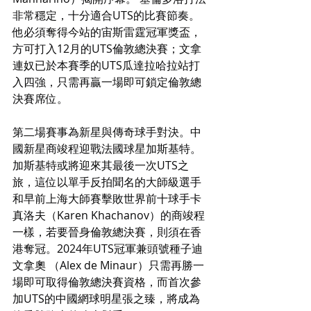
非常穩定，十分適合UTS的比賽節奏。
他必須奪得今站的宙斯雷霆冠軍獎盃，
方可打入12月的UTS倫敦總決賽；文拿
連奴已於本賽季的UTS瓜達拉哈拉站打
入四強，只需再贏一場即可鎖定倫敦總
決賽席位。
第二場賽事為新星與傳奇球手對決。中
國新星商竣程迎戰法國球星加斯基特。
加斯基特或將迎來其最後一次UTS之
旅，這位以單手反拍聞名的大師級選手
和早前上海大師賽擊敗世界前十球手卡
真洛夫（Karen Khachanov）的商竣程
一樣，若要晉身倫敦總決賽，則須在香
港奪冠。2024年UTS冠軍兼頭號種子迪
文拿奧 （Alex de Minaur）只需再勝一
場即可取得倫敦總決賽資格，而首次參
加UTS的中國網球明星張之臻，將成為