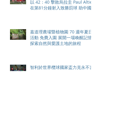
以 42：40 擊敗烏拉圭 Paul Altier
在第81分鐘射入致勝罰球 助中國
香港隊在國家盃中取得首勝
嘉道理農場暨植物園 70 週年夏日
活動 免費入園 展開一場喚醒記憶
探索自然與愛護土地的旅程
智利於世界欖球國家盃力克永不言
敗的中國香港十五人欖球代表隊
Archive
August 2026
(42)
42 posts
May 2026
(15)
15 posts
April 2026
(4)
4 posts
March 2026
(11)
11 posts