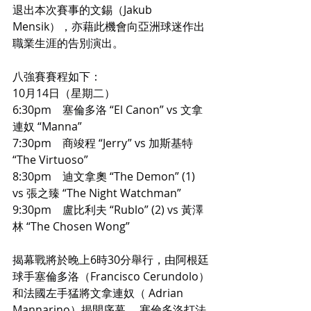
退出本次賽事的文錫（Jakub 
Mensik），亦藉此機會向亞洲球迷作出
職業生涯的告別演出。
八強賽賽程如下：
10月14日（星期二）
6:30pm　塞倫多洛 “El Canon” vs 文拿
連奴 “Manna”
7:30pm　商竣程 “Jerry” vs 加斯基特 
“The Virtuoso”
8:30pm　迪文拿奧 “The Demon” (1) 
vs 張之臻 “The Night Watchman”
9:30pm　盧比利夫 “Rublo” (2) vs 黃澤
林 “The Chosen Wong”
揭幕戰將於晚上6時30分舉行，由阿根廷
球手塞倫多洛（Francisco Cerundolo）
和法國左手猛將文拿連奴（ Adrian 
Mannarino）揭開序幕。 塞倫多洛打法