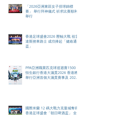
「2026亞洲東區女子排球錦標
賽」 舉行拜神儀式 祈求比賽順利
舉行
香港足球盛會2026 壓軸大戰 祖雲
達斯挫車路士 成功捧起「健絡通
盃」
PPA亞洲職業匹克球巡迴賽1500 -
恒生銀行香港大滿貫2026 香港將
舉行亞洲首個大滿貫賽事及 2026
賽季最終戰 總獎金高達 110 萬美
元
國際米蘭 12 碼大戰力克曼城奪得
香港足球盛會「朝日啤酒盃」 全