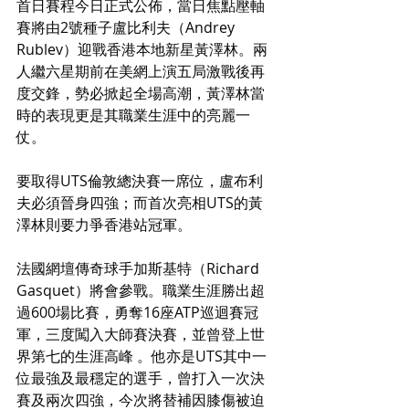
首日賽程今日正式公佈，當日焦點壓軸
賽將由2號種子盧比利夫（Andrey 
Rublev）迎戰香港本地新星黃澤林。兩
人繼六星期前在美網上演五局激戰後再
度交鋒，勢必掀起全場高潮，黃澤林當
時的表現更是其職業生涯中的亮麗一
仗。
要取得UTS倫敦總決賽一席位，盧布利
夫必須晉身四強；而首次亮相UTS的黃
澤林則要力爭香港站冠軍。
法國網壇傳奇球手加斯基特（Richard 
Gasquet）將會參戰。職業生涯勝出超
過600場比賽，勇奪16座ATP巡迴賽冠
軍，三度闖入大師賽決賽，並曾登上世
界第七的生涯高峰 。他亦是UTS其中一
位最強及最穩定的選手，曾打入一次決
賽及兩次四強，今次將替補因膝傷被迫