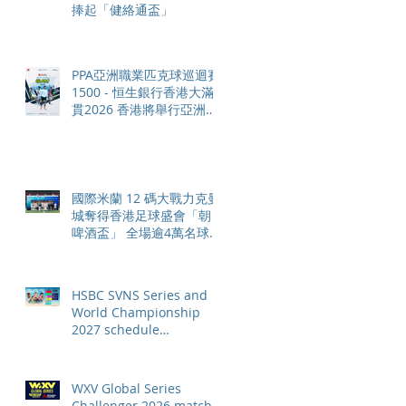
捧起「健絡通盃」
PPA亞洲職業匹克球巡迴賽
1500 - 恒生銀行香港大滿
貫2026 香港將舉行亞洲首
個大滿貫賽事及 2026 賽季
最終戰 總獎金高達 110 萬
美元
國際米蘭 12 碼大戰力克曼
城奪得香港足球盛會「朝日
啤酒盃」 全場逾4萬名球迷
狂熱歡呼
HSBC SVNS Series and
World Championship
2027 schedule
confirmed as road to Los
Angeles 2028 gathers
pace
WXV Global Series
Challenger 2026 match