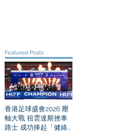
me
News
Albums
Contact
Featured Posts
香港足球盛會2026 壓
PPA亞洲職業匹克球
軸大戰 祖雲達斯挫車
迴賽1500 - 恒生銀行
路士 成功捧起「健絡
香港大滿貫2026 香港
通盃」
將舉行亞洲首個大滿