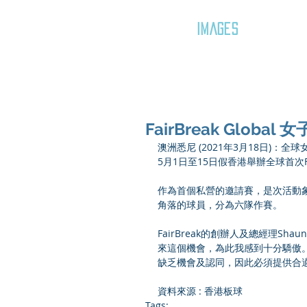
GOZAR
IMAGES
FairBreak Globa
澳洲悉尼 (2021年3月18日)：全球
5月1日至15日假香港舉辦全球首次Fair
作為首個私營的邀請賽，是次活動象徵
角落的球員，分為六隊作賽。
FairBreak的創辦人及總經理Sha
來這個機會，為此我感到十分驕傲
缺乏機會及認同，因此必須提供合
資料來源 : 
香港板球
Tags: