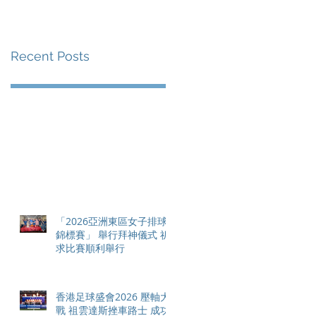
賽事及 2026 賽季最
戰 總獎金高達 110 萬
Recent Posts
美元
「2026亞洲東區女子排球
錦標賽」 舉行拜神儀式 祈
求比賽順利舉行
香港足球盛會2026 壓軸大
戰 祖雲達斯挫車路士 成功