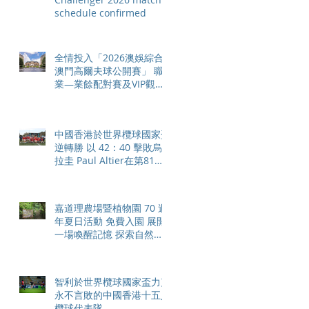
schedule confirmed
全情投入「2026澳娛綜合
澳門高爾夫球公開賽」 職
業—業餘配對賽及VIP觀賽
體驗 限時隆重登場
中國香港於世界欖球國家盃
逆轉勝 以 42：40 擊敗烏
拉圭 Paul Altier在第81分
鐘射入致勝罰球 助中國香
港隊在國家盃中取得首勝
嘉道理農場暨植物園 70 週
年夏日活動 免費入園 展開
一場喚醒記憶 探索自然與
愛護土地的旅程
智利於世界欖球國家盃力克
永不言敗的中國香港十五人
欖球代表隊