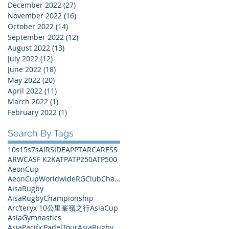
December 2022
(27)
27 posts
November 2022
(16)
16 posts
October 2022
(14)
14 posts
September 2022
(12)
12 posts
August 2022
(13)
13 posts
July 2022
(12)
12 posts
June 2022
(18)
18 posts
May 2022
(20)
20 posts
April 2022
(11)
11 posts
March 2022
(1)
1 post
February 2022
(1)
1 post
Search By Tags
10s
15s
7s
AIRSIDE
APPT
ARC
ARESS
ARWC
ASF K2K
ATP
ATP250
ATP500
AeonCup
AeonCupWorldwideRGClubChampionships
AisaRugby
AisaRugbyChampionship
Arc’teryx 10公里峯嶺之行
AsiaCup
AsiaGymnastics
AsiaPacificPadelTour
AsiaRugby