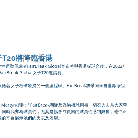
Ho
l 女子T20將降臨香港
女性運動倡議者FairBreak Global宣布將與香港板球合作，在2022年
Break Global女子T20邀請賽。
著女子板球發展的一個里程碑。FairBreak將帶同來自世界每個
un Martyn提到:「FairBreak團隊及香港板球用盡一切努力去為大家帶
。同時我亦為球員們，尤其是協會成員國的球員們感到興奮，他們正
適的平台展示她們的天賦及渴望。」