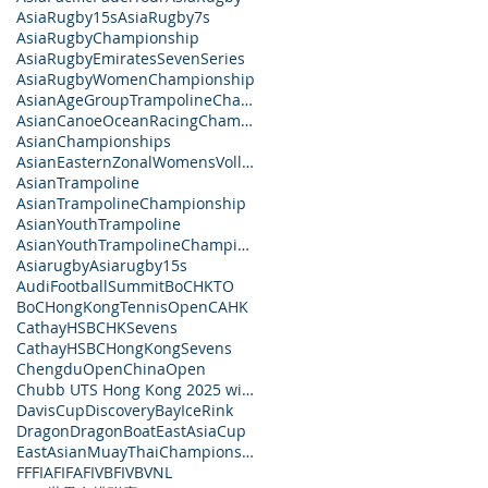
AsiaRugby15s
AsiaRugby7s
AsiaRugbyChampionship
AsiaRugbyEmiratesSevenSeries
AsiaRugbyWomenChampionship
AsianAgeGroupTrampolineChampionship
AsianCanoeOceanRacingChampionships
AsianChampionships
AsianEasternZonalWomensVolleyballChampionship
AsianTrampoline
AsianTrampolineChampionship
AsianYouthTrampoline
AsianYouthTrampolineChampionship
Asiarugby
Asiarugby15s
AudiFootballSummit
BoCHKTO
BoCHongKongTennisOpen
CAHK
CathayHSBCHKSevens
CathayHSBCHongKongSevens
ChengduOpen
ChinaOpen
Chubb UTS Hong Kong 2025 with Humansa
DavisCup
DiscoveryBayIceRink
Dragon
DragonBoat
EastAsiaCup
EastAsianMuayThaiChampionships
FF
FIA
FIFA
FIVB
FIVBVNL