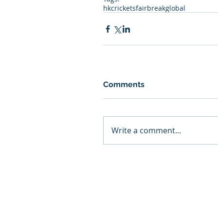
hkcrickets
fairbreakglobal
Comments
Write a comment...