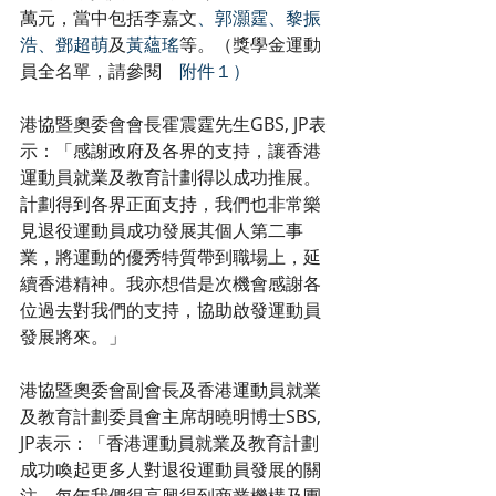
萬元，當中包括李嘉文
、郭灝霆、黎振
浩、鄧超萌
及
黃蘊瑤
等。（獎學金運動
員全名單，請參閱　
附件１）
港協暨奧委會會長霍震霆先生GBS, JP表
示：「感謝政府及各界的支持，讓香港
運動員就業及教育計劃得以成功推展。
計劃得到各界正面支持，我們也非常樂
見退役運動員成功發展其個人第二事
業，將運動的優秀特質帶到職場上，延
續香港精神。我亦想借是次機會感謝各
位過去對我們的支持，協助啟發運動員
發展將來。」
港協暨奧委會副會長及香港運動員就業
及教育計劃委員會主席胡曉明博士
SBS, 
JP表示：「香港運動員就業及教育計劃
成功喚起更多人對退役運動員發展的關