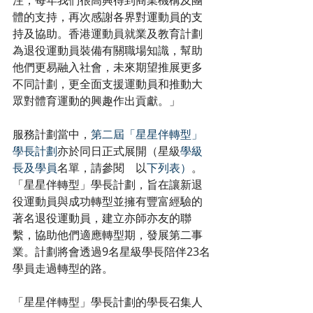
注，每年我們很高興得到商業機構及團
體的支持，再次感謝各界對運動員的支
持及協助。香港運動員就業及教育計劃
為退役運動員裝備有關職場知識，幫助
他們更易融入社會，未來期望推展更多
不同計劃，更全面支援運動員和推動大
眾對體育運動的興趣作出貢獻。」
服務計劃當中，
第二屆「星星伴轉型」
學長計劃
亦於同日正式展開（星級
學級
長及學員
名單，請參閱　以
下列表）
。
「星星伴轉型」學長計劃，旨在讓新退
役運動員與成功轉型並擁有豐富經驗的
著名退役運動員，建立亦師亦友的聯
繫，協助他們適應轉型期，發展第二事
業。計劃將會透過9名星級學長陪伴23名
學員走過轉型的路。
「星星伴轉型」學長計劃的學長召集人