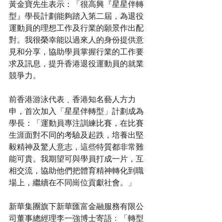
黃金寶先生表示：「很高興『星星伴轉
型』學長計劃能夠踏入第二屆，為退役
運動員的理想工作及行業的願景作出配
對。我很榮幸能以過來人的身份提供意
見和分享，協助學員掌握行業的工作要
求及訊息，提升香港退役運動員的就業
競爭力。
前香港游泳代表﹑香港知名藝人方力
申，首次加入「星星伴轉型」計劃成為
學長：「運動員專注訓練比賽，在比賽
生涯面對不同的考驗及起跌，培養出堅
毅精神及驚人意志，這些特質都非常難
能可貴。我期望可與學員打成一片，互
相交流，協助他們把體育精神轉化到職
場上，繼續在不同崗位貢獻社會。」
新華集團旗下新華匯富金融服務有限公
司董事總經理李一強博士寄語﹕「轉型