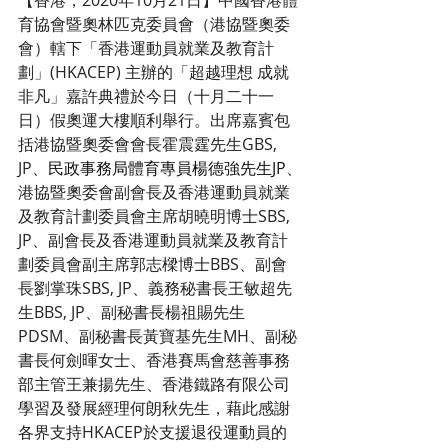
【香港，2020年10月21日】中國香港體
育協會暨奧林匹克委員會（港協暨奧委
會）轄下「香港運動員就業及教育計
劃」(HKACEP) 主辦的「超越理想 成就
非凡」嘉許典禮於今日（十月二十一
日）假奧運大樓順利舉行。出席嘉賓包
括港協暨奧委會會長霍震霆先生GBS, 
JP、
民政事務局體育專員楊德強先生JP
、
港協暨奧委會副會長及香港運動員就業
及教育計劃委員會主席胡曉明博士SBS, 
JP、副會長及香港運動員就業及教育計
劃委員會副主席郭志樑博士BBS、副會
長劉掌珠SBS, JP、義務秘書長王敏超先
生BBS, JP、副秘書長楊祖賜先生 
PDSM、副秘書長黃寶基先生MH、副秘
書長何劍暉女士、香港賽馬會慈善事務
部主管王兼揚先生、香港鐵路有限公司
學習及發展經理何朗秋先生，藉此感謝
各界支持HKACEP於支援退役運動員的