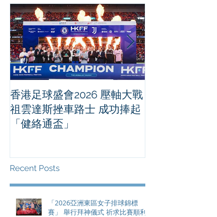
香港足球盛會2026 壓軸大戰
PPA亞洲職業
祖雲達斯挫車路士 成功捧起
1500 - 恒
「健絡通盃」
2026 香港將舉行亞洲首個大
滿貫賽事及 20
總獎金高達 11
Recent Posts
「2026亞洲東區女子排球錦標
賽」 舉行拜神儀式 祈求比賽順利