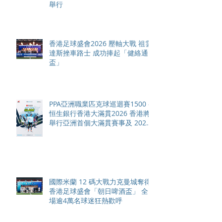
舉行
香港足球盛會2026 壓軸大戰 祖雲
達斯挫車路士 成功捧起「健絡通
盃」
PPA亞洲職業匹克球巡迴賽1500 -
恒生銀行香港大滿貫2026 香港將
舉行亞洲首個大滿貫賽事及 2026
賽季最終戰 總獎金高達 110 萬美
元
國際米蘭 12 碼大戰力克曼城奪得
香港足球盛會「朝日啤酒盃」 全
場逾4萬名球迷狂熱歡呼