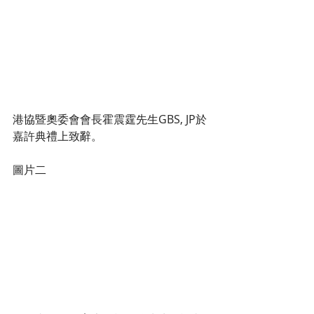
港協暨奧委會會長霍震霆先生GBS, JP於
嘉許典禮上致辭。
圖片二