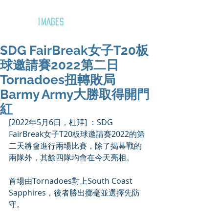
GOZAR
IMAGES
SDG FairBreak女子T20板
球邀請賽2022第二日
Tornadoes扭轉敗局
Barmy Army大勝取得開門
紅
[2022年5月6日，杜拜] ：
SDG 
FairBreak女子T20板球邀請賽2022的第
二天將會進行兩場比賽，除了揭幕戰的
兩隊外，其餘四隊均會在今天亮相。
首場由Tornadoes對上South Coast 
Sapphires，後者勝出擲毫並選擇先防
守。