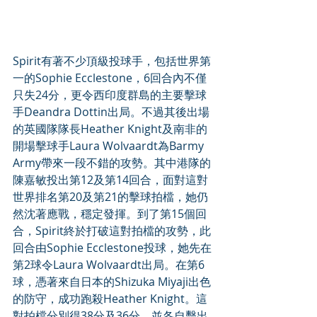
Spirit有著不少頂級投球手，包括世界第
一的Sophie Ecclestone，6回合內不僅
只失24分，更令西印度群島的主要擊球
手Deandra Dottin出局。不過其後出場
的英國隊隊長Heather Knight及南非的
開場擊球手Laura Wolvaardt為Barmy 
Army帶來一段不錯的攻勢。其中港隊的
陳嘉敏投出第12及第14回合，面對這對
世界排名第20及第21的擊球拍檔，她仍
然沈著應戰，穩定發揮。到了第15個回
合，Spirit終於打破這對拍檔的攻勢，此
回合由Sophie Ecclestone投球，她先在
第2球令Laura Wolvaardt出局。在第6
球，憑著來自日本的Shizuka Miyaji出色
的防守，成功跑殺Heather Knight。這
對拍檔分別得38分及36分，並各自擊出