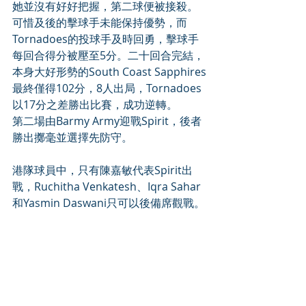
她並沒有好好把握，第二球便被接殺。
可惜及後的擊球手未能保持優勢，而
Tornadoes的投球手及時回勇，擊球手
每回合得分被壓至5分。二十回合完結，
本身大好形勢的South Coast Sapphires
最終僅得102分，8人出局，Tornadoes
以17分之差勝出比賽，成功逆轉。
第二場由Barmy Army迎戰Spirit，後者
勝出擲毫並選擇先防守。
港隊球員中，只有陳嘉敏代表Spirit出
戰，Ruchitha Venkatesh、Iqra Sahar
和Yasmin Daswani只可以後備席觀戰。