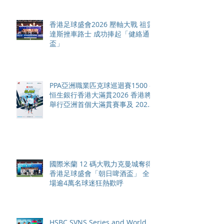
香港足球盛會2026 壓軸大戰 祖雲
達斯挫車路士 成功捧起「健絡通
盃」
PPA亞洲職業匹克球巡迴賽1500 -
恒生銀行香港大滿貫2026 香港將
舉行亞洲首個大滿貫賽事及 2026
賽季最終戰 總獎金高達 110 萬美
元
國際米蘭 12 碼大戰力克曼城奪得
香港足球盛會「朝日啤酒盃」 全
場逾4萬名球迷狂熱歡呼
HSBC SVNS Series and World