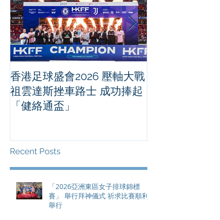
香港足球盛會2026 壓軸大戰
PPA亞洲職業
祖雲達斯挫車路士 成功捧起
1500 - 恒
「健絡通盃」
2026 香港將舉行亞洲首個大
滿貫賽事及 20
總獎金高達 11
Recent Posts
「2026亞洲東區女子排球錦標
賽」 舉行拜神儀式 祈求比賽順利
舉行