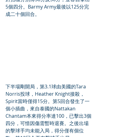
5個四分。Barmy Army最後以125分完
成二十個回合。
下半場剛開局，第3.1球由美國的Tara 
Norris投球，Heather Knight接殺，
Spirit當時僅得15分。第5回合發生了一
個小插曲，來自泰國的Nattakan 
Chantam本來得分率達100，已擊出3個
四分，可惜因傷需暫時退賽。之後出場
的擊球手均未能入局，得分僅有個位