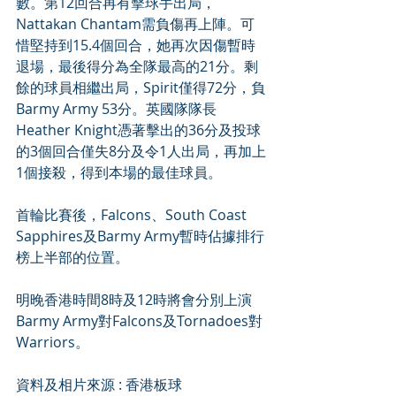
數。第12回合再有擊球手出局，
Nattakan Chantam需負傷再上陣。可
惜堅持到15.4個回合，她再次因傷暫時
退場，最後得分為全隊最高的21分。剩
餘的球員相繼出局，Spirit僅得72分，負
Barmy Army 53分。英國隊隊長
Heather Knight憑著擊出的36分及投球
的3個回合僅失8分及令1人出局，再加上
1個接殺，得到本場的最佳球員。
首輪比賽後，Falcons、South Coast 
Sapphires及Barmy Army暫時佔據排行
榜上半部的位置。
明晚香港時間8時及12時將會分別上演
Barmy Army對Falcons及Tornadoes對
Warriors。
資料及相片來源 : 
香港板球