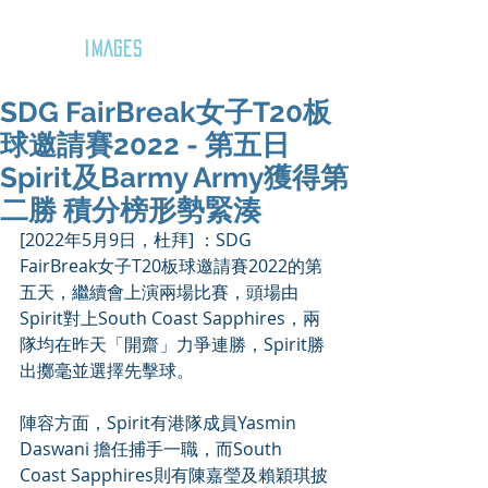
GOZAR
IMAGES
SDG FairBreak女子T20板
球邀請賽2022 - 第五日
Spirit及Barmy Army獲得第
二勝 積分榜形勢緊湊
[2022年5月9日，杜拜] ：
SDG 
FairBreak女子T20板球邀請賽2022的第
五天，繼續會上演兩場比賽，頭場由
Spirit對上South Coast Sapphires，兩
隊均在昨天「開齋」力爭連勝，Spirit勝
出擲毫並選擇先擊球。
陣容方面，Spirit有港隊成員Yasmin 
Daswani 擔任捕手一職，而South 
Coast Sapphires則有陳嘉瑩及賴穎琪披