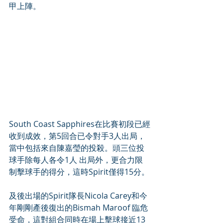
甲上陣。
South Coast Sapphires在比賽初段已經
收到成效，第5回合已令對手3人出局，
當中包括來自陳嘉瑩的投殺。頭三位投
球手除每人各令1人 出局外，更合力限
制擊球手的得分，這時Spirit僅得15分。
及後出場的Spirit隊長Nicola Carey和今
年剛剛產後復出的Bismah Maroof 臨危
受命，這對組合同時在場上擊球接近13