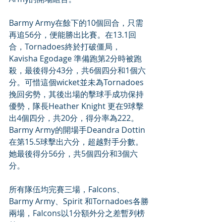
Barmy Army在餘下的10個回合，只需
再追56分，便能勝出比賽。在13.1回
合，Tornadoes終於打破僵局，
Kavisha Egodage 準備跑第2分時被跑
殺，最後得分43分，共6個四分和1個六
分。可惜這個wicket並未為Tornadoes
挽回劣勢，其後出場的擊球手成功保持
優勢，隊長Heather Knight 更在9球擊
出4個四分，共20分，得分率為222。
Barmy Army的開場手Deandra Dottin 
在第15.5球擊出六分，超越對手分數。
她最後得分56分，共5個四分和3個六
分。
所有隊伍均完賽三場，Falcons、
Barmy Army、Spirit 和Tornadoes各勝
兩場，Falcons以1分額外分之差暫列榜