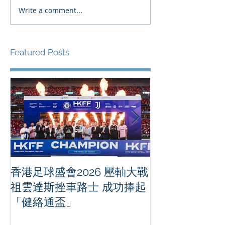
Write a comment...
Featured Posts
香港足球盛會2026 壓軸大戰
PPA亞洲職業
祖雲達斯挫車路士 成功捧起
1500 - 恒
「健絡通盃」
2026 香港將舉行亞洲首個大
滿貫賽事及 20