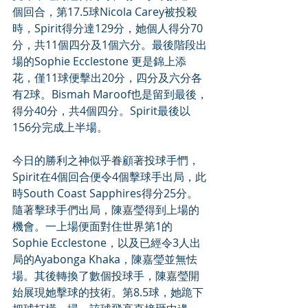
個回合，第17.5球Nicola Carey被投殺
時，Spirit得分達129分，她個人得分70
分，共11個四分及1個六分。最後階段出
場的Sophie Ecclestone 更是錦上添
花，僅11球便擊出20分，四分及六分各
有2球。Bismah Maroof也是留到最後，
得分40分，共4個四分。Spirit最後以
156分完成上半場。
今日的勝利之神似乎眷顧著投球手㥃，
Spirit在4個回合便令4個擊球手出局，此
時South Coast Sapphires得分25分。
隨著擊球手們出局，陳嘉瑩得到上場的
機會。一上場便面對住世界第1的
Sophie Ecclestone，以及已經令3人出
局的Ayabonga Khaka，陳嘉瑩並無怯
場。其後轉換了數個投球手，陳嘉瑩開
始展現她擊球的技術。第8.5球，她跪下