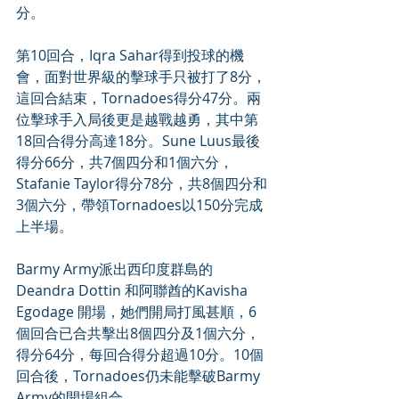
分。
第10回合，Iqra Sahar得到投球的機
會，面對世界級的擊球手只被打了8分，
這回合結束，Tornadoes得分47分。兩
位擊球手入局後更是越戰越勇，其中第
18回合得分高達18分。Sune Luus最後
得分66分，共7個四分和1個六分，
Stafanie Taylor得分78分，共8個四分和
3個六分，帶領Tornadoes以150分完成
上半場。
Barmy Army派出西印度群島的
Deandra Dottin 和阿聯酋的Kavisha 
Egodage 開場，她們開局打風甚順，6
個回合已合共擊出8個四分及1個六分，
得分64分，每回合得分超過10分。10個
回合後，Tornadoes仍未能擊破Barmy 
Army的開場組合。