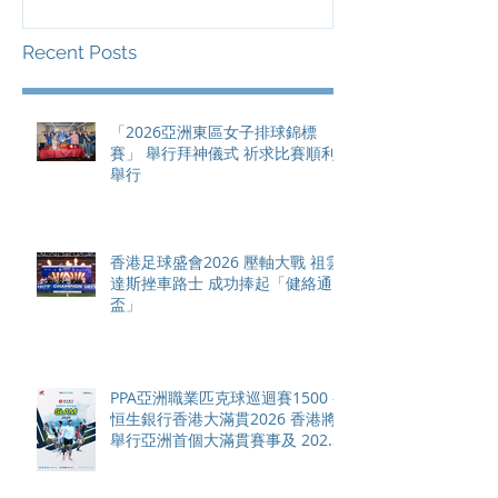
總獎金高達 11
Recent Posts
「2026亞洲東區女子排球錦標
賽」 舉行拜神儀式 祈求比賽順利
舉行
香港足球盛會2026 壓軸大戰 祖雲
達斯挫車路士 成功捧起「健絡通
盃」
PPA亞洲職業匹克球巡迴賽1500 -
恒生銀行香港大滿貫2026 香港將
舉行亞洲首個大滿貫賽事及 2026
賽季最終戰 總獎金高達 110 萬美
元