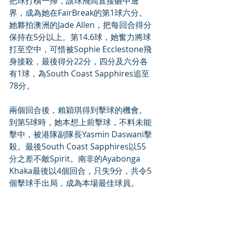
把球打橫一掃，該球飛高直接砸中邊
界，成為她在FairBreak的第1球六分。
她夥拍澳洲的Jade Allen，把每回合得分
保持在5分以上。第14.6球，她奮力將球
打至空中，可惜被Sophie Ecclestone飛
身接殺，最後得分22分，四分及六分各
有1球，為South Coast Sapphires追至
78分。
兩個回合後，賴穎琪得到擊球的機會。
到第5球時，她本想上前擊球，不料未能
擊中，被港隊副隊長Yasmin Daswani擊
殺。最後South Coast Sapphires以55
分之差不敵Spirit。南非的Ayabonga 
Khaka最後以4個回合，只失9分，共令5
個擊球手出局，成為本場最佳球員。