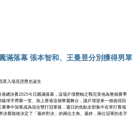
Ho
25圓滿落幕 張本智和、王曼昱分別獲得男單
名觀眾入場見證歷史誕生
WTT香港總決賽2025今日圓滿落幕，這場乒壇壓軸之戰完美地為整個賽季
頂級球手齊聚一堂、加上香港這個華麗舞台，讓乒壇迎來一個值得回
天賽事中加冕成為混合雙打冠軍後，週日的焦點全部集中在單打賽場 
打準決賽隨後決定了「最終對決」的兩位主角。最終，兩位冠軍的名字