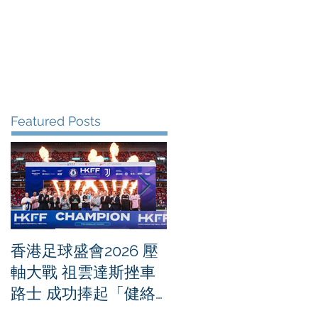
me
News
Albums
Contact
Featured Posts
香港足球盛會2026 壓
PPA亞洲職業匹克球
軸大戰 祖雲達斯挫車
迴賽1500 - 恒生銀行
路士 成功捧起「健絡
香港大滿貫2026 香港
通盃」
將舉行亞洲首個大滿