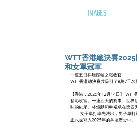
GOZAR
IMAGES
WTT香港總決賽20
和女單冠軍
一連五日乒壇壓軸之戰收官
WTT香港總決賽共吸引了8萬7千
【香港，2025年12月14日】 
精彩收官。一連五天的賽事、世界
味的結尾。林鐘勳和申裕斌在第四
—— 女子單打率先決出，男子單
正式被寫入2025年的乒壇歷史中。