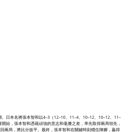
名將張本智和以4–3（12–10、11–4、10–12、10–12、11–
棟。比賽開始，張本智和憑藉頑強的意志和毫釐之差，率先取得兩局領先，
0扳回兩局，將比分扳平。最終，張本智和在關鍵時刻穩住陣腳，贏得