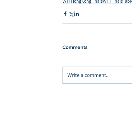
WTTHongKongFinals
WTTFinals
Tabl
Comments
Write a comment...