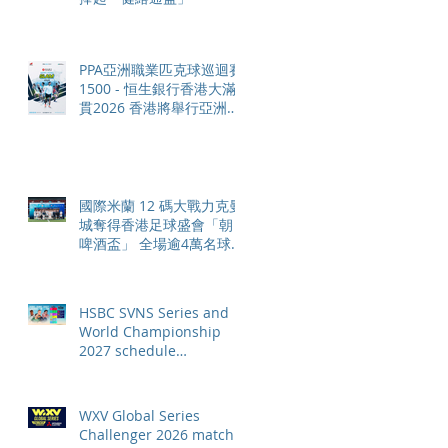
PPA亞洲職業匹克球巡迴賽
1500 - 恒生銀行香港大滿
貫2026 香港將舉行亞洲首
個大滿貫賽事及 2026 賽季
最終戰 總獎金高達 110 萬
美元
國際米蘭 12 碼大戰力克曼
城奪得香港足球盛會「朝日
啤酒盃」 全場逾4萬名球迷
狂熱歡呼
HSBC SVNS Series and
World Championship
2027 schedule
confirmed as road to Los
Angeles 2028 gathers
pace
WXV Global Series
Challenger 2026 match