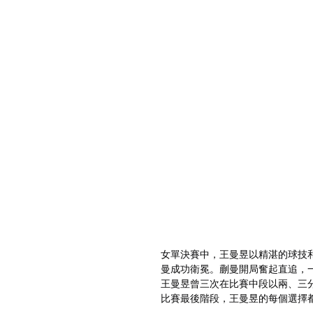
女單決賽中，王曼昱以精湛的球技和穩健的發揮，
曼成功衛冕。蒯曼開局奮起直追，
王曼昱曾三次在比賽中段以兩、三分
比賽最後階段，王曼昱的每個選擇