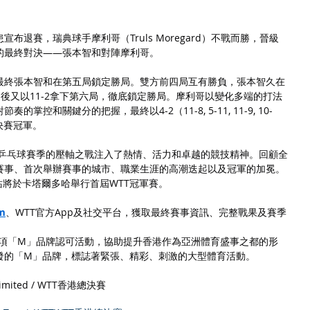
布退賽，瑞典球手摩利哥（Truls Moregard）不戰而勝，晉級
的最終對決——張本智和對陣摩利哥。
最終張本智和在第五局鎖定勝局。雙方前四局互有勝負，張本智久在
隨後又以11-2拿下第六局，徹底鎖定勝局。摩利哥以變化多端的打法
控和關鍵分的把握，最終以4-2（11-8, 5-11, 11-9, 10-
T總決賽冠軍。
為乒乓球賽季的壓軸之戰注入了熱情、活力和卓越的競技精神。回顧全
賽事、首次舉辦賽事的城市、職業生涯的高潮迭起以及冠軍的加冕。
站將於卡塔爾多哈舉行首屆WTT冠軍賽。
om
、WTT官方App及社交平台，獲取最終賽事資訊、完整戰果及賽季
為一項「M」品牌認可活動，協助提升香港作為亞洲體育盛事之都的形
發的「M」品牌，標誌著緊張、精彩、刺激的大型體育活動。
 Limited / WTT香港總決賽