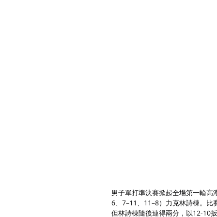
男子單打準決賽掀起全場第一輪高潮。日本
6、7–11、11–8）力克林詩
但林詩棟隨後連得兩分，以12-1