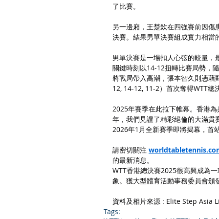
了比賽。
另一邊廂，王楚欽在四強賽前因傷患宣
決賽。結果男單決賽組成實力相當
男單決賽是一場扣人心弦的較量，
關鍵時刻以14-12扭轉比賽局勢，
將戰局帶入高潮，張本智久則憑藉對節奏的掌
12, 14-12, 11-2）首次奪得WT
2025年賽季在此拉下帷幕。香港
年，我們見證了精彩絕倫的大滿貫
2026年1月全新賽季即將揭幕，首
請密切關注 
worldtabletennis.c
的最新消息。
WTT香港總決賽2025很高興成
象。獲大型體育活動事務委員會頒
資料及相片來源 : Elite Step Asia
Tags: