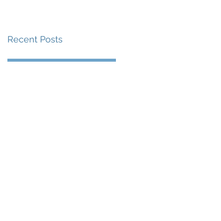
賽事及 2026 賽季最
戰 總獎金高達 110 萬
Recent Posts
美元