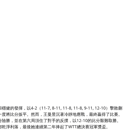
以4-2（11-7, 8-11, 11-8, 11-8, 9-11, 12-10）擊敗蒯
一度將比分扳平。然而，王曼昱沉著冷靜地應戰，最終贏得了比賽。
險勝，並在第六局頂住了對手的反撲，以12-10的比分艱難取勝。
都乾淨利落，最後她連續第二年捧起了WTT總決賽冠軍獎盃。