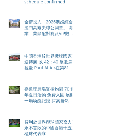
schedule confirmed
全情投入「2026澳娛綜合
澳門高爾夫球公開賽」 職
業—業餘配對賽及VIP觀賽
體驗 限時隆重登場
中國香港於世界欖球國家盃
逆轉勝 以 42：40 擊敗烏
拉圭 Paul Altier在第81分
鐘射入致勝罰球 助中國香
港隊在國家盃中取得首勝
嘉道理農場暨植物園 70 週
年夏日活動 免費入園 展開
一場喚醒記憶 探索自然與
愛護土地的旅程
智利於世界欖球國家盃力克
永不言敗的中國香港十五人
欖球代表隊