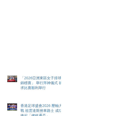
「2026亞洲東區女子排球
錦標賽」 舉行拜神儀式 祈
求比賽順利舉行
香港足球盛會2026 壓軸大
戰 祖雲達斯挫車路士 成功
捧起「健絡通盃」