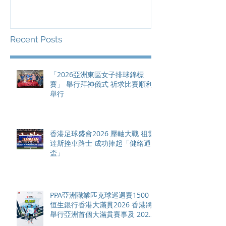
祖雲達斯挫車路士 成功捧起
1500 - 恒
「健絡通盃」
2026 香港將舉行亞洲首個大
滿貫賽事及 20
總獎金高達 11
Recent Posts
「2026亞洲東區女子排球錦標
賽」 舉行拜神儀式 祈求比賽順利
舉行
香港足球盛會2026 壓軸大戰 祖雲
達斯挫車路士 成功捧起「健絡通
盃」
PPA亞洲職業匹克球巡迴賽1500 -