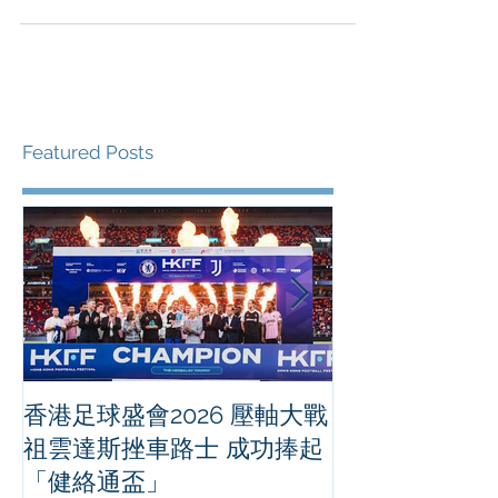
港欖球總會（欖總）謹慎地作出取消滴露男女子超
級聯賽和男子超級聯賽A 2021/22賽季的餘下賽事之
決定。 由於目前實施的社交距離限制，包括關閉本
港運動處所，所有欖總核下的...
Featured Posts
香港足球盛會2026 壓軸大戰
PPA亞洲職業