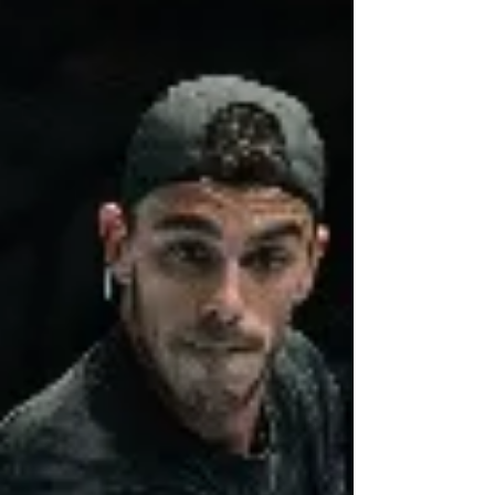
冠軍，但精彩表現為球迷留下深刻印象。他再次主
場出擊，在名次賽大戰法國大師加斯基特（Richard
Gasquet）。黃澤林雖然先落後，但在現場球迷不
斷打氣聲中後來居上，並在關鍵第四局成功使用
「Bonus Card」，將賽事帶進「突然死亡」，並且
戲劇性勝出，將全場氣氛推至高潮。 黃澤林：「今
次賽事實在太難忘，球迷的熱情支持令