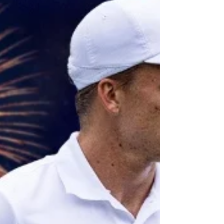
逐一指導學生的網球技巧。張之臻勉勵同學勇於尋
找自己喜愛的運動，並要勇於面對挫折及學懂面對
失敗。他送上簽名網球予同學留念，啟發他們的網
球夢。 圖片說明 : 圖片1 7位已抵港網壇巨星、基利
奧斯（Nicholas Hilmy Kyrgios）及UT