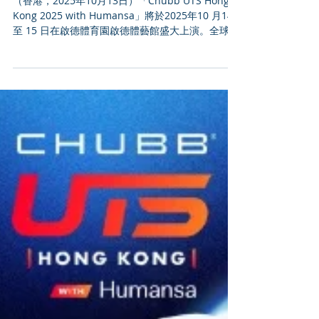
Chubb UTS Hong Kong 2025
with Humansa 張之臻校園親
授球技
（香港，2025年10月13日）「Chubb UTS Hong
Kong 2025 with Humansa」將於2025年10 月14
至 15 日在啟德體育園啟德體藝館盛大上演。全球矚
目的創新網球賽事 Ultimate Tennis Showdown
（UTS）首度進軍亞洲，並以香港作為首站。 7位已
抵港網壇巨星、球迷寵兒基利奧斯（Nicholas
Hilmy Kyrgios）及UTS創辦人摩利度古（Patrick
Mouratoglou），今晨齊聚灣仔海濱，與極具標誌
性的宙斯雷霆冠軍獎盃合影，迎接UTS亞洲首戰。而
最新加入戰陣的美國球手布祿斯比（Jenson
Brooksby）將於今日較後時間抵港。 中國網球名星
張之臻上午到訪聖公會聖米迦勒小學，與約60位學
生分享他的網球奮鬥過程。張之臻親自落場示範，