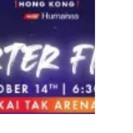
（UTS）首度進軍亞洲，並以香港作為首站。 賽事
進入最後倒數，本地球迷正熱切期待賽事周二揭
幕。參賽選手們已陸續抵達香港，包括黃澤林、盧
比利夫 （Andrey Rublev）等球手抓緊機會在啟德
體藝館場地練習。賽事明星球員商竣程、文拿連奴
（Adrian Mannarino）和加斯基特（Richard
Gasquet）抽空造訪香港海洋公園。深受球迷喜愛
的基利奧斯（Nicholas Hilmy Kyrgios）亦親臨現
場，與球迷見面並為選手加油，更與香港歌手陳奕
迅進行了一場的網球對打。基利奧斯將擔任加斯基
特的教練，助他於八強賽迎戰商竣程。 迪文拿奧
（Alex de Minaur）昨日（11日）抵港準備比賽，
即使他在上海大師賽受傷；迪文拿奧嘗試盡力參
賽，但其痛楚並不適合與高強度比賽，遺憾退出本
次賽事。.