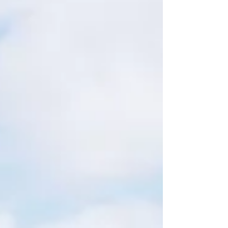
Kong 2025 with Humansa」八強賽在啟德體藝館
揭開戰幔，全局球迷熱情歡呼聲，感受UTS賽事風靡
全球的獨特快節奏賽制。 文化體育及旅遊局局長羅
淑佩晚上親臨UTS賽事現場與主辦單位見面，並為香
港網球耀眼新星黃澤林打氣，祝願他有好表現。其
後黃澤林邀請拉丁美洲一哥塞倫多洛（Francisco
Cerundolo）一起陪同羅局長，前往啟德主場館感
受香港球迷支持港足的熱烈氣氛，共同見證啟德體
育園國際體育盛宴。 全晚賽事高潮為黃澤林對決盧
比利夫（Andrey Rublev）的壓軸大戰。黃澤林在
一片喝采聲中主場出擊，並在球迷支持下追平局數
1：1。經驗較多、世界排名14的盧比利夫表現更勝
一籌，贏得最後兩局晉級四強。 黃澤林：「我非常
享受今次比賽！賽制非常有趣，而盧比利夫的經驗
令他獲勝。經過首日體驗，我希望明天能有更佳表
現。賽事氣氛非常好，希望這樣刺激的賽事能更多
在香港舉辦！」 已確定晉級倫敦年終總決賽的法國
名將文拿連奴（Adrian Mannarino）先取兩局，但
塞倫多洛（Fran