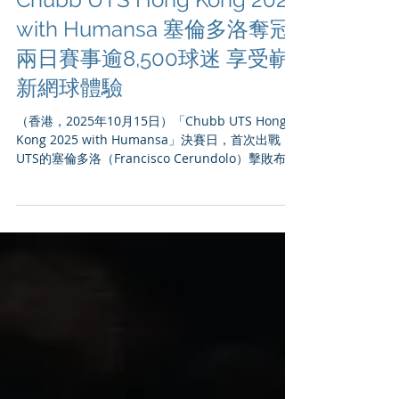
Chubb UTS Hong Kong 2025
with Humansa 塞倫多洛奪冠
兩日賽事逾8,500球迷 享受嶄
新網球體驗
（香港，2025年10月15日）「Chubb UTS Hong
Kong 2025 with Humansa」決賽日，首次出戰
UTS的塞倫多洛（Francisco Cerundolo）擊敗布祿
斯比（Jenson Brooksby）奪冠，黃澤林再度主場出
擊。兩日賽事逾8,500球迷進場，見證UTS亞洲首戰
圓滿舉行。 在UTS賽事初登場的塞倫多洛，以強勢
控制打法局數3：1擊敗美國的布祿斯比（Jenson
Brooksby），在啟德體藝館球迷的喝采聲中，高舉
宙斯雷霆冠軍獎盃，鎖定倫敦年終總決賽資格。 塞
倫多洛：「我很滿意自己的表現，更高興能夠打進
倫敦年終總決賽，與其他高手一較高下。我希望香
港球迷與我一樣享受這次比賽。」 黃澤林雖然無緣