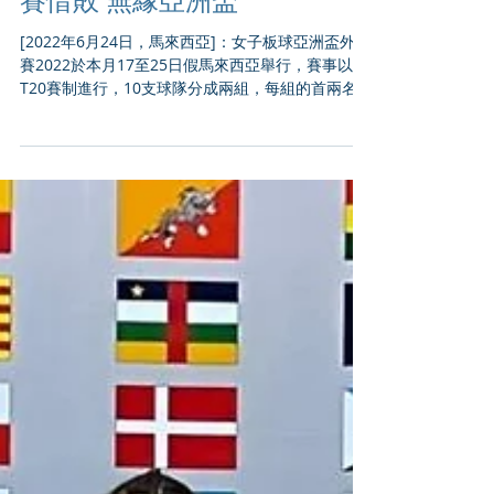
女子板球亞洲盃外圍賽 ACC
Asia Cup Qualifiers 香港準決
賽惜敗 無緣亞洲盃
[2022年6月24日，馬來西亞]：女子板球亞洲盃外圍
賽2022於本月17至25日假馬來西亞舉行，賽事以
T20賽制進行，10支球隊分成兩組，每組的首兩名將
晉級準決賽，躋身決賽的兩支隊伍即可獲得10月的
亞洲盃決賽週入場劵。...