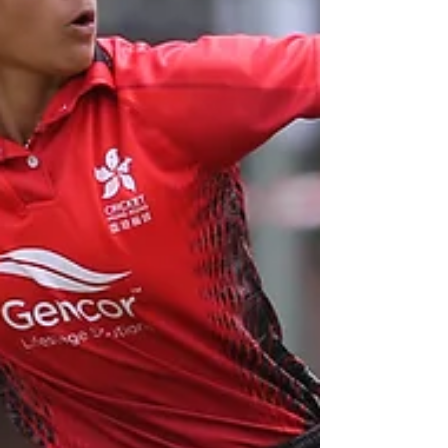
次參與國際比賽，期望能夠衝擊港隊於國際賽上首
面獎牌。 受疫情影響，訓練場地自年初起關閉，港
隊恆常訓練亦被逼暫停，但球員在...