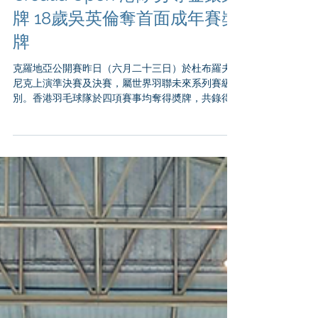
克羅地亞羽毛球公開賽
Croatia Open 港隊勇奪金銀銅
牌 18歲吳英倫奪首面成年賽奬
牌
克羅地亞公開賽昨日（六月二十三日）於杜布羅夫
尼克上演準決賽及決賽，屬世界羽聯未來系列賽級
別。香港羽毛球隊於四項賽事均奪得奬牌，共錄得
一金兩銀兩銅優異成績。 女子雙打賽事，港隊代表
呂樂樂、吳邵頤於四強以2比0淘汰荷蘭組合晉級，
決賽面對4號種子Anna...