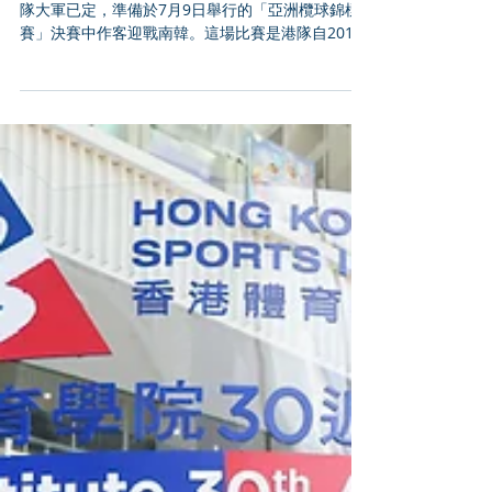
球隊大軍初定 準備迎戰南韓
[2022年6月29日，香港]: 香港男子十五人欖球代表
隊大軍已定，準備於7月9日舉行的「亞洲欖球錦標
賽」決賽中作客迎戰南韓。這場比賽是港隊自2019
年以來的首場國際比賽，同時也是「十五人欖球世
界盃2023」亞洲區外圍賽。亞錦賽冠軍將晉級世界
盃亞洲區外圍賽，於7月下旬對陣...