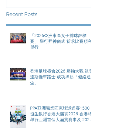
「健絡通盃」
2026 香港將舉行亞洲首個大
滿貫賽事及 20
總獎金高達 11
Recent Posts
「2026亞洲東區女子排球錦標
賽」 舉行拜神儀式 祈求比賽順利
舉行
香港足球盛會2026 壓軸大戰 祖雲
達斯挫車路士 成功捧起「健絡通
盃」
PPA亞洲職業匹克球巡迴賽1500 -
恒生銀行香港大滿貫2026 香港將