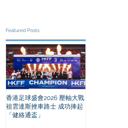
China...
Featured Posts
香港足球盛會2026 壓軸大戰
PPA亞洲職業
祖雲達斯挫車路士 成功捧起
1500 - 恒