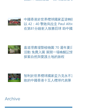
全情投入「2026澳娛綜合澳門高
爾夫球公開賽」 職業—業餘配對
賽及VIP觀賽體驗 限時隆重登場
中國香港於世界欖球國家盃逆轉勝
以 42：40 擊敗烏拉圭 Paul Altier
在第81分鐘射入致勝罰球 助中國
香港隊在國家盃中取得首勝
嘉道理農場暨植物園 70 週年夏日
活動 免費入園 展開一場喚醒記憶
探索自然與愛護土地的旅程
智利於世界欖球國家盃力克永不言
敗的中國香港十五人欖球代表隊