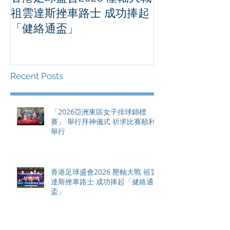
香港足球盛會2026 壓軸大戰
PPA亞洲職業
祖雲達斯挫車路士 成功捧起
1500 - 恒
「健絡通盃」
2026 香港將舉行亞洲首個大
滿貫賽事及 20
總獎金高達 11
Recent Posts
「2026亞洲東區女子排球錦標
賽」 舉行拜神儀式 祈求比賽順利
舉行
香港足球盛會2026 壓軸大戰 祖雲
達斯挫車路士 成功捧起「健絡通
盃」