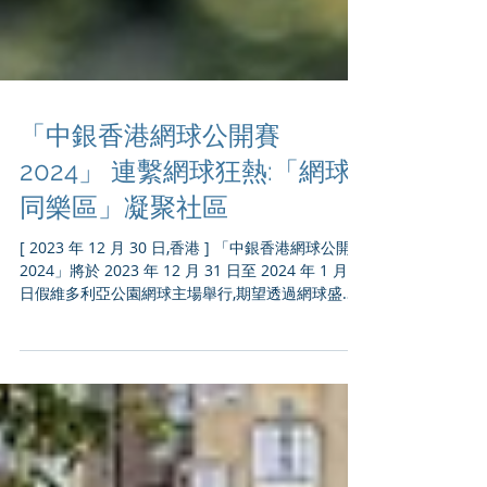
「中銀香港網球公開賽
2024」 連繫網球狂熱:「網球
同樂區」凝聚社區
[ 2023 年 12 月 30 日,香港 ] 「中銀香港網球公開賽
2024」將於 2023 年 12 月 31 日至 2024 年 1 月 7
日假維多利亞公園網球主場舉行,期望透過網球盛事
凝聚社區,與市民一同在歡樂的氣氛下迎接 2024 年
的來臨。...