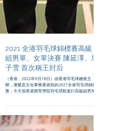
2021 全港羽毛球錦標賽高級