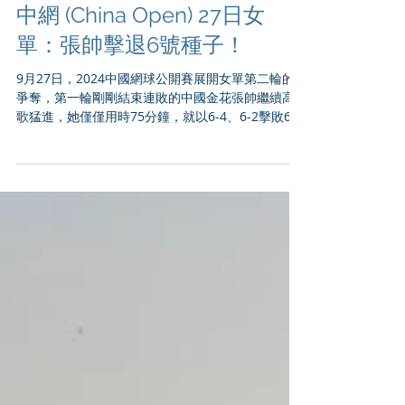
中網 (China Open) 27日女
單：張帥擊退6號種子！
9月27日，2024中國網球公開賽展開女單第二輪的
爭奪，第一輪剛剛結束連敗的中國金花張帥繼續高
歌猛進，她僅僅用時75分鐘，就以6-4、6-2擊敗6號
種子、今年美網四強納瓦羅 (Emma Navarro)，強
勢取得兩連勝！今天稍晚時候，張帥還要搭檔梅爾
滕斯出戰女雙首輪的比賽。...