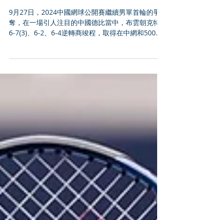
中網 (China Open) 27日男
單：布雲朝克特逆轉商竣程！
9月27日，2024中國網球公開賽繼續男單首輪的爭
奪，在一場引人注目的中國德比當中，布雲朝克特
6-7(3)、6-2、6-4逆轉商竣程，取得在中網和500賽
的首勝！ 兩位中國選手在上一站剛剛取得了重大突
破，商竣程在成都收獲生涯首冠，布雲朝克特則是
在杭州首進巡回賽四強，兩人...