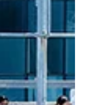
香港主場凝聚城市力量的重要時刻。參賽球手包括
香港史上首位殺入美國網球公開賽第三圈的黃澤
林、第十五屆全運會網球項目青年組男子團體銅牌
成員鄭肇致、朱鍇泓、王子夫、程銘燦及譚善恆。
中國香港網球總會會長鄭明哲先生表示：「總會首
次將『Team HK』的概念延伸至市民大眾，希望透
過『Team HK 打氣套裝』讓更多市民以行動參與這
項國際體壇盛事，在尊重網球文化的前提下，共同
營造團結而投入的主場氛圍。『Team HK 打氣套
裝』旨在將觀眾由入