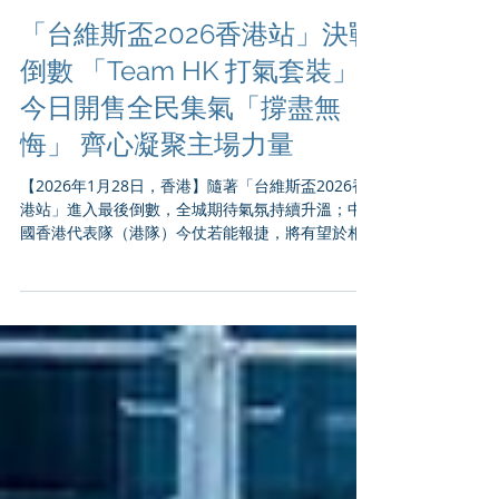
「台維斯盃2026香港站」決戰
倒數 「Team HK 打氣套裝」
今日開售全民集氣「撐盡無
悔」 齊心凝聚主場力量
【2026年1月28日，香港】隨著「台維斯盃2026香
港站」進入最後倒數，全城期待氣氛持續升溫；中
國香港代表隊（港隊）今仗若能報捷，將有望於相
隔三十三年後再次重返世界一組。為凝聚主場支持
力量，讓球迷以一致而有意義的方式為港隊打氣，
中國香港網球總會將於今日（1月28日）下午3時限
量發售 「Team HK 打氣套裝」，誠邀市民化身最強
應援團，與港隊並肩作戰。 （Davis Cup）素有
「網球世界盃」之稱，是次「台維斯盃2026香港站
- 世界一組附加賽」由中國香港代表隊主場迎戰頭號
種子芬蘭，這場賽事不僅是高水平國際對決，更是