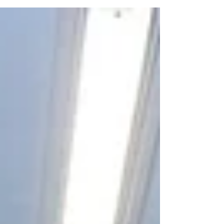
第⼆⽇賽事再次於維多利亞公園網球主場展開，今
⽇賽事備受全城矚⽬。雖然 天氣依然酷熱，球迷們
依舊熱情不減，早早進場齊聲吶喊，為港隊注入滿
滿能量。維多利亞公園網球主場氣氛甚為震撼，觀
眾席 上精⼼拼出「GO...