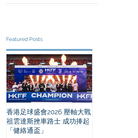
展覽為期六個月，由 FIFA 博物館與 Asia Partners
攜手呈獻，將於 2026 年 5 月 28 日在銅鑼灣時代廣
場隆重揭幕。隨著2026年FIFA世界盃™在加拿大、
墨西哥及美國開鑼在即，展覽將為東亞地區帶來足
球的神奇魅力，讓球迷率先近距離感受這場足球盛
事的狂熱氣氛。 踏上球場：體驗互動快感與 AI 智能
樂趣 展覽將邀請球迷投入活力澎湃的互動專區，親
身體驗置身球賽核心的熾熱魅力。訪客可以挑戰十
二碼互動體驗，化身射手一決高下，在守門員試煉
Featured Posts
中測試反應，更可踏進 VAR 視像助理裁判室，如同
球證為關鍵時刻出睿智判決。展覽設有先進的 AI智
能拍照館，讓參觀者捕捉專屬的精華時刻。連串沉
浸式互動環節巧妙串連足球歷史與現代比賽，確保
每位訪客離開時，都與綠茵場締結一份獨一無二的
個人連繫。 足球瑰寶之旅：探索偉大傳奇珍藏 本次
展覽旨在展現足球這項全球最具人氣運動的深厚底
蘊，呈現出多件來自 FIFA 博物館標誌性的收藏。訪
客將能親眼目睹 F
香港足球盛會2026 壓軸大戰
PPA亞洲職業
祖雲達斯挫車路士 成功捧起
1500 - 恒