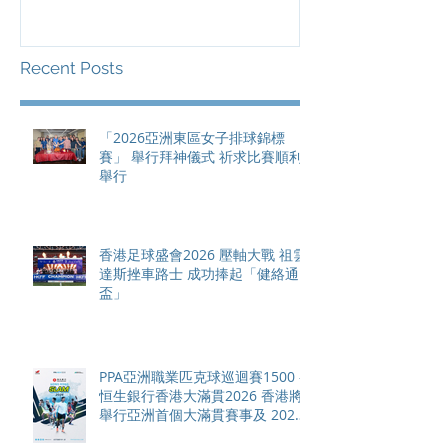
「健絡通盃」
2026 香港將舉行亞洲首個大
滿貫賽事及 20
總獎金高達 11
Recent Posts
「2026亞洲東區女子排球錦標
賽」 舉行拜神儀式 祈求比賽順利
舉行
香港足球盛會2026 壓軸大戰 祖雲
達斯挫車路士 成功捧起「健絡通
盃」
PPA亞洲職業匹克球巡迴賽1500 -
恒生銀行香港大滿貫2026 香港將