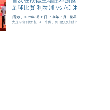
首次在啟德主場館舉辦國際
為全城最矚目的夏季體育盛事，賽事將於 7 月
足球比賽 利物浦 vs AC 米
31 日（星期五）至 8 月 5 日（星期三）期間舉
行。屆時兩場世界級賽事及公開訓練活動，均
蘭 |阿仙奴 vs 熱刺 | 2025
[香港，2025年3月31日]：今年 7 月，世界四
會於可容納5萬名觀眾的啟德主場館舉行。 球
年 7 月
大足球會利物浦、AC 米蘭、阿仙奴及熱刺準備
迷可瀏覽全新官方網站
在香港足球盛會2025（Hong Kong Football
www.hongkongfootballfestival.com 並於 5
Festival 2025，HKFF）創造歷史，賽事將在最
月 12 日（星期二）晚上 11 時 59 分前完成登
新的亞洲大型活動中心啟德主場館上演。...
記，即可獲得 TEG Sport 獨家優先購票的機
會。優先購票時段為 5 月 13 日（星期三）下
午 4 時至晚上 11 時 59 分，預售門票數量有
限，售完即止。 全新推出的香港足球盛會官方
網站載有賽事最新消息及動態，並提供相關的
旅遊及美食建議。 比賽日程： 「朝日啤酒盃」
曼城 vs