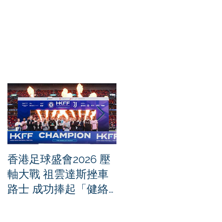
香港足球盛會2026 壓
PPA亞洲職業匹克球
軸大戰 祖雲達斯挫車
迴賽1500 - 恒生銀行
路士 成功捧起「健絡
香港大滿貫2026 香港
通盃」
將舉行亞洲首個大滿
賽事及 2026 賽季最