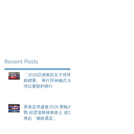
Recent Posts
「2026亞洲東區女子排球
錦標賽」 舉行拜神儀式 祈
求比賽順利舉行
香港足球盛會2026 壓軸大
戰 祖雲達斯挫車路士 成功
捧起「健絡通盃」