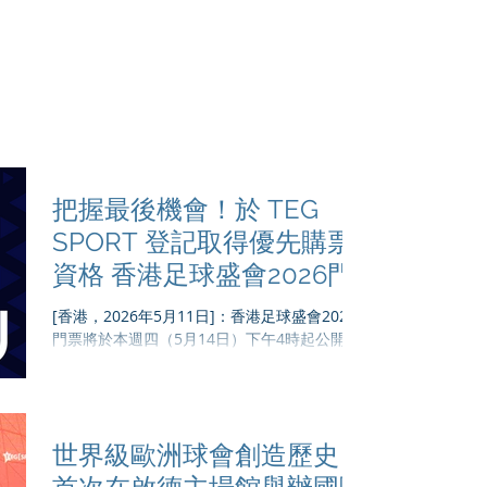
Ho
把握最後機會！於 TEG
SPORT 登記取得優先購票
資格 香港足球盛會2026門
票將於5月14日公開發售
[香港，2026年5月11日]：香港足球盛會2026
門票將於本週四（5月14日）下午4時起公開發
售。 今屆香港足球盛會陣容鼎盛，包括足總盃
決賽隊伍曼城與車路士，以及已確認參賽的意
甲冠軍國際米蘭，加上曾包攬歐冠盃、足協盃
及歐洲盃賽冠軍盃「歐洲三大盃」的祖雲達
世界級歐洲球會創造歷史
斯。香港足球盛會2026將於新球季開鑼前，為
香港球迷呈獻最頂尖的歐洲球會現場賽事。 作