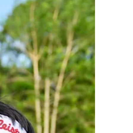
[香港，2024年11月23日] 第63屆「領展香港高爾夫
球公開賽」第三輪賽事共有69位球手成功晉級，而
今屆賽事亦是香港哥爾夫球會135周年的慶祝活動之
一，賽事大使兼高爾夫傳奇球手皮亞（Gary
Player）今天主持開球禮，為領先的兩組球員開
球。 ...