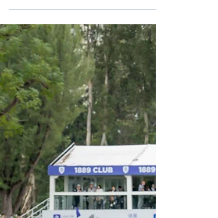
「領展香港高爾夫球公開賽」
次輪賽事低杆數湧現 衛冕冠軍
甘寶成功登上榜首 港將許龍一
及黑純一暫並列第6位 共69位
球手成功晉級週末賽事
[香港，2024年11月22日] 「領展香港高爾夫球公開
賽」第二輪賽事今天在香港哥爾夫球會之粉嶺球場
上舉行，天氣轉晴，來自世界各地的高球好手施展
渾身解數爭取佳績，希望爭取優勢晉級至週末賽
事，但也有部份球手由於太過積極而導致滑鐵盧。
今輪比賽現場氣氛甚佳，觀眾們也表示賽事十分緊...