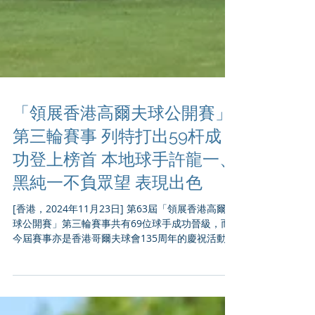
「領展香港高爾夫球公開賽」
第三輪賽事 列特打出59杆成
功登上榜首 本地球手許龍一、
黑純一不負眾望 表現出色