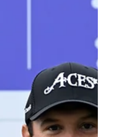
將會充滿鬥志，力求打出好成績，再次讓自己置身
於爭冠行「領列，」現任亞運會金牌得主許龍一
說。 許龍一在去年的「領展香港高爾夫球公開賽」
中確實鬥志昂揚，儘管當時他因腰背傷患休戰超過
兩個月後才剛剛復出，但他仍交出了67桿、65桿、
66桿