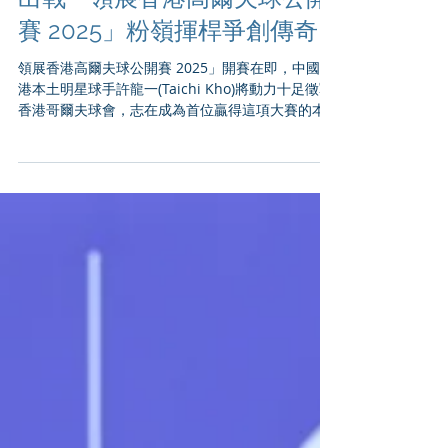
本土名將許龍一 (Taichi Kho)
出戰「領展香港高爾夫球公開
賽 2025」粉嶺揮桿爭創傳奇
領展香港高爾夫球公開賽 2025」開賽在即，中國香
港本土明星球手許龍一(Taichi Kho)將動力十足徵戰
香港哥爾夫球會，志在成為首位贏得這項大賽的本
土球手。 賽事期間，許龍一將領銜多達八名香港本
地好手出戰。面對眾星雲集的參賽陣容，他擁有主
場作戰的優勢，亦有本土觀眾的熱情支持。對許多
高爾夫球手而言，香港哥爾夫球會粉嶺球場那樹木
成蔭的球道和刁難的果嶺令人畏懼，但對從小在此
打球、並身為球會大使的許龍一來說，這裡的一切
都倍感親切。這位年輕的明日之星早在2023年初便
在同一場地創造歷史，在「國際都會高爾夫球錦標
賽」捧起冠軍獎杯，成為首位在亞巡賽中奪冠的香
港球手。 「自從我還是青少年球手時，就一直很享
受在粉嶺比賽。這裡的一草一木都承載著我的回
憶，我喜歡這座球場對技術各個層面的考驗。贏得
自己家門口的公開賽是每位高爾夫球手的夢想，我