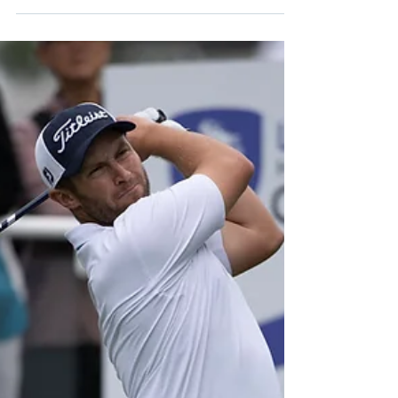
「領展香港高爾夫球公開賽」
歡迎殘疾高爾夫球手蒞臨參與
[香港，2024年11月22日] 殘疾高爾夫球手普珀特
（Kipp Popert） 一輩子都在突破障礙，在今屆
「領展香港高爾夫球公開賽」上，這位英格蘭球手
再次以行動證明他的故事是十分具啟發性的。 普珀
特在世界高爾夫殘疾人排行榜（World Ranking
for...