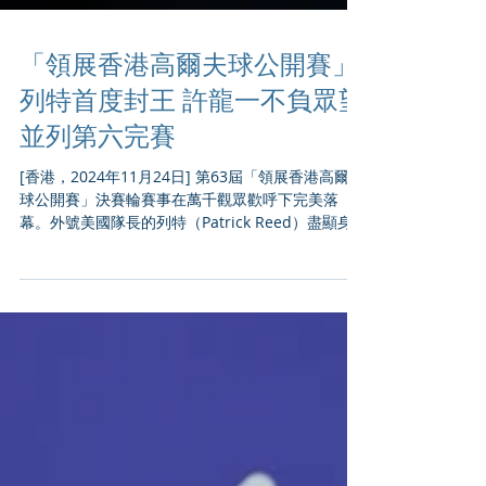
「領展香港高爾夫球公開賽」
列特首度封王 許龍一不負眾望
並列第六完賽
[香港，2024年11月24日] 第63屆「領展香港高爾夫
球公開賽」決賽輪賽事在萬千觀眾歡呼下完美落
幕。外號美國隊長的列特（Patrick Reed）盡顯身
價，他曾五度嘗試攻克香港哥爾夫球會粉嶺球場，
今日終嚐勝利！ 列特擁有3杆優勢進入決賽輪，他今
日在3至6號洞連續拿下...