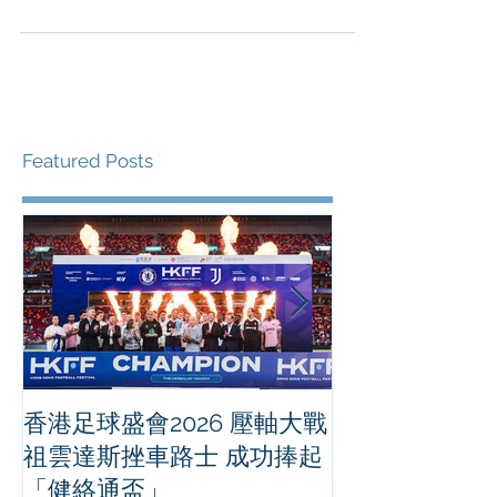
（香港，2025年6月19日）國際匹克球最高殿堂—
PPA職業匹克球巡回賽正式進軍亞洲！「PPA亞洲職
業匹克球巡回賽香港公開賽2025」將於8月21日至
24日在啟德體育園啟德體藝館盛大上演，作為PPA
Tour Asia...
Featured Posts
香港足球盛會2026 壓軸大戰
PPA亞洲職業