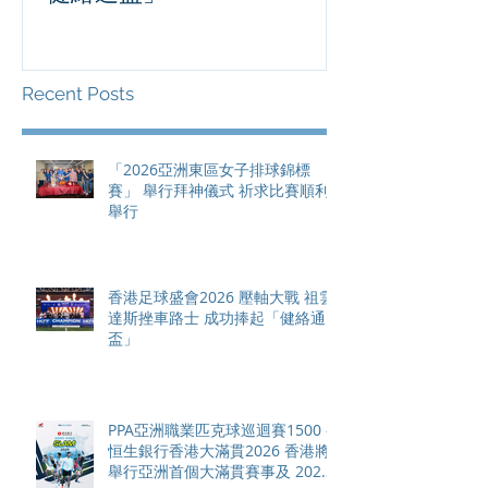
祖雲達斯挫車路士 成功捧起
1500 - 恒
「健絡通盃」
2026 香港將舉行亞洲首個大
滿貫賽事及 20
總獎金高達 11
Recent Posts
「2026亞洲東區女子排球錦標
賽」 舉行拜神儀式 祈求比賽順利
舉行
香港足球盛會2026 壓軸大戰 祖雲
達斯挫車路士 成功捧起「健絡通
盃」
PPA亞洲職業匹克球巡迴賽1500 -