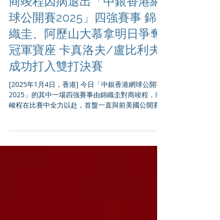
商竣程因病退出「中銀香港網
球公開賽2025」四強賽事 錦
織圭、阿歷山大慕拿明日爭奪
冠軍寶座 卡真洛夫/盧比利夫
成功打入雙打決賽
[2025年1月4日，香港] 今日「中銀香港網球公開賽
2025」的其中一場四強賽事由錦織圭對商竣程，商
峻程在比賽中全力以赴，首盤一直與前美國公開賽
亞軍的日本名將錦織圭保持平手至3:3，可惜中途因
為身體不適而宣布退賽。這是錦織圭的自2019年以
來，首次晉身ATP單打決賽。...