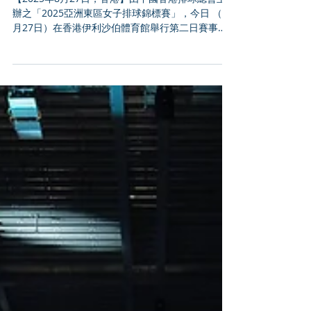
中國香港隊首仗激戰五局反勝
蒙古隊 衛冕之師中國隊登場擊
敗韓國隊
【2025年8月27日，香港】由中國香港排球總會主
辦之「2025亞洲東區女子排球錦標賽」，今日 （8
月27日）在香港伊利沙伯體育館舉行第二日賽事。
位處A組的中國香港隊在主場球迷吶喊助威下，首仗
激戰五局以 3：2 反勝蒙古隊，篤定出線四強，明天
將與中華台北隊爭奪小組首名。衛冕...