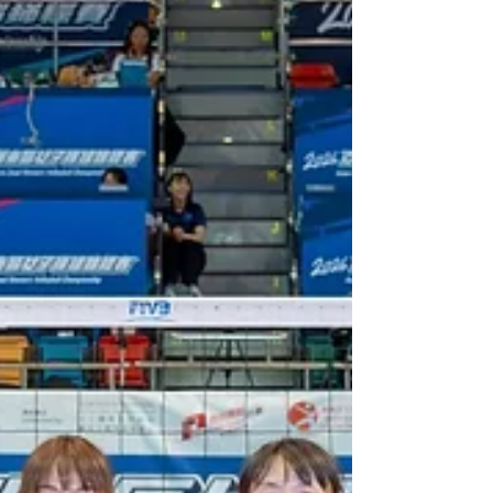
【2025年8月28日，香港】由中國香港排球總會主
辦之「2025亞洲東區女子排球錦標賽」，今日 （8
月28日）在香港伊利沙伯體育館上演最後一輪小組
賽，準決賽戲碼亦全數誕生。中國香港隊在焦點之
戰力爭A組首名，奮戰下不敵中華台北隊，將在淘汰
賽對陣B組首名的中國隊。...