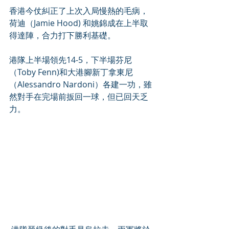
香港今仗糾正了上次入局慢熱的毛病，
荷迪（Jamie Hood) 和姚錦成在上半取
得達陣，合力打下勝利基礎。
港隊上半場領先14-5，下半場芬尼
（Toby Fenn)和大港腳新丁拿東尼
（Alessandro Nardoni）各建一功，雖
然對手在完場前扳回一球，但已回天乏
力。