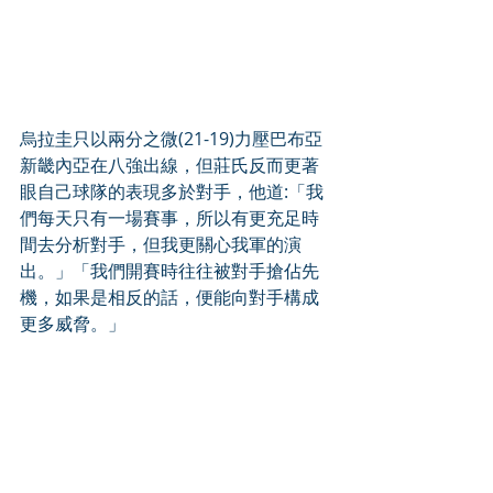
烏拉圭只以兩分之微(21-19)力壓巴布亞
新畿內亞在八強出線，但莊氏反而更著
眼自己球隊的表現多於對手，他道:「我
們每天只有一場賽事，所以有更充足時
間去分析對手，但我更關心我軍的演
出。」「我們開賽時往往被對手搶佔先
機，如果是相反的話，便能向對手構成
更多威脅。」