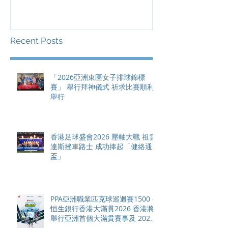
滿貫賽事及 20
總獎金高達 11
Recent Posts
「2026亞洲東區女子排球錦標
賽」 舉行拜神儀式 祈求比賽順利
舉行
香港足球盛會2026 壓軸大戰 祖雲
達斯挫車路士 成功捧起「健絡通
盃」
PPA亞洲職業匹克球巡迴賽1500 -
恒生銀行香港大滿貫2026 香港將
舉行亞洲首個大滿貫賽事及 2026
賽季最終戰 總獎金高達 110 萬美