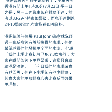
 港隊晉級後的對手是烏拉圭，兩軍將於
香港時間上午1時06分(7月23日)爭一日
之長，另一四強戰由智利對烏干達，前
者以33-29小勝東加晉級，而烏干達則以
24-10擊敗津巴布韋取得四強資格。
港隊統帥莊保羅(Paul John)滿意球隊經
過一晚反省後有脫胎換骨的表現，但仍
希望球員們能發揮更全面的水準。 他說: 
「我們上場比賽初段已犯了3次失誤，大
家在瞬間落後下更見緊張，這樣只會繼
續泥足深陷。」「今日我們的表現確實
有點回勇，但在下半場卻有些少鬆懈，
其實大家能更放鬆身心去比賽反而效果
更理想。」