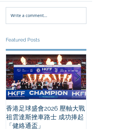
Write a comment...
Featured Posts
香港足球盛會2026 壓軸大戰
PPA亞洲職業
祖雲達斯挫車路士 成功捧起
1500 - 恒
「健絡通盃」
2026 香港將舉行亞洲首個大