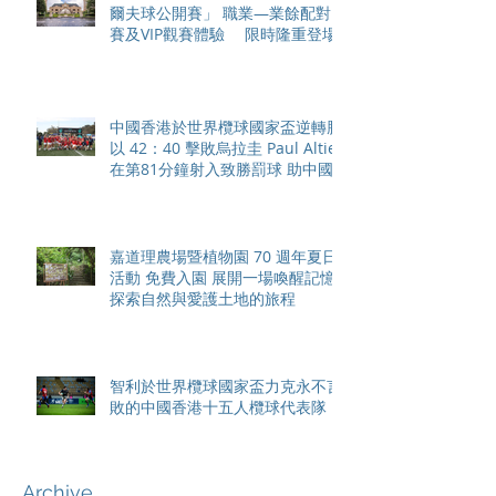
爾夫球公開賽」 職業—業餘配對
賽及VIP觀賽體驗 限時隆重登場
中國香港於世界欖球國家盃逆轉勝
以 42：40 擊敗烏拉圭 Paul Altier
在第81分鐘射入致勝罰球 助中國
香港隊在國家盃中取得首勝
嘉道理農場暨植物園 70 週年夏日
活動 免費入園 展開一場喚醒記憶
探索自然與愛護土地的旅程
智利於世界欖球國家盃力克永不言
敗的中國香港十五人欖球代表隊
Archive