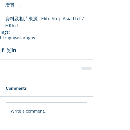
潛質。」
資料及相片來源 : Elite Step Asia Ltd. / 
HKRU
Tags:
hkrugby
asiarugby
Comments
Write a comment...