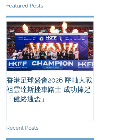
Featured Posts
香港足球盛會2026 壓軸大戰
PPA亞洲職業
祖雲達斯挫車路士 成功捧起
1500 - 恒
「健絡通盃」
2026 香港將舉行亞洲首個大
滿貫賽事及 20
總獎金高達 11
Recent Posts