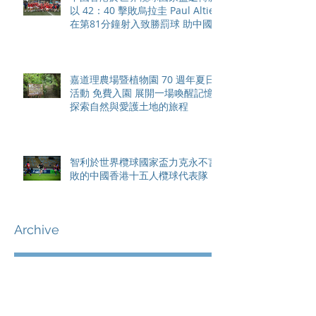
以 42：40 擊敗烏拉圭 Paul Altier
在第81分鐘射入致勝罰球 助中國
香港隊在國家盃中取得首勝
嘉道理農場暨植物園 70 週年夏日
活動 免費入園 展開一場喚醒記憶
探索自然與愛護土地的旅程
智利於世界欖球國家盃力克永不言
敗的中國香港十五人欖球代表隊
Archive
August 2026
(42)
42 posts
May 2026
(15)
15 posts
April 2026
(4)
4 posts