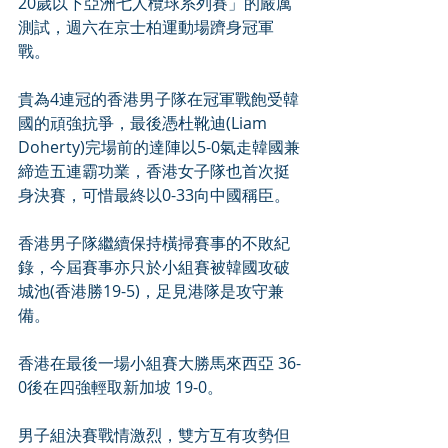
20歲以下亞洲七人欖球系列賽」的嚴厲
測試，週六在京士柏運動場躋身冠軍
戰。
貴為4連冠的香港男子隊在冠軍戰飽受韓
國的頑強抗爭，最後憑杜靴迪(Liam 
Doherty)完場前的達陣以5-0氣走韓國兼
締造五連霸功業，香港女子隊也首次挺
身決賽，可惜最終以0-33向中國稱臣。
香港男子隊繼續保持橫掃賽事的不敗紀
錄，今屆賽事亦只於小組賽被韓國攻破
城池(香港勝19-5)，足見港隊是攻守兼
備。
香港在最後一場小組賽大勝馬來西亞 36-
0後在四強輕取新加坡 19-0。
男子組決賽戰情激烈，雙方互有攻勢但