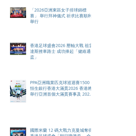
「2026亞洲東區女子排球錦標
賽」 舉行拜神儀式 祈求比賽順利
舉行
香港足球盛會2026 壓軸大戰 祖雲
達斯挫車路士 成功捧起「健絡通
盃」
PPA亞洲職業匹克球巡迴賽1500 -
恒生銀行香港大滿貫2026 香港將
舉行亞洲首個大滿貫賽事及 2026
賽季最終戰 總獎金高達 110 萬美
元
國際米蘭 12 碼大戰力克曼城奪得
香港足球盛會「朝日啤酒盃」 全