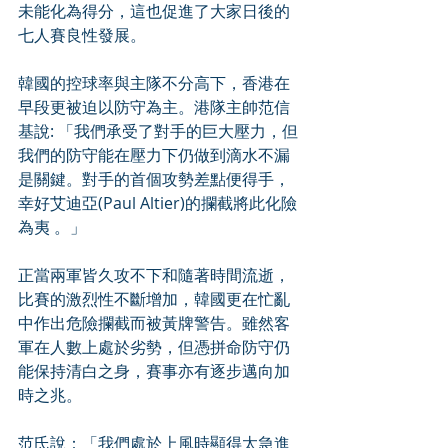
未能化為得分，這也促進了大家日後的
七人賽良性發展。
韓國的控球率與主隊不分高下，香港在
早段更被迫以防守為主。港隊主帥范信
基說: 「我們承受了對手的巨大壓力，但
我們的防守能在壓力下仍做到滴水不漏
是關鍵。對手的首個攻勢差點便得手，
幸好艾迪亞(Paul Altier)的攔截將此化險
為夷 。」
正當兩軍皆久攻不下和隨著時間流逝，
比賽的激烈性不斷增加，韓國更在忙亂
中作出危險攔截而被黃牌警告。雖然客
軍在人數上處於劣勢，但憑拼命防守仍
能保持清白之身，賽事亦有逐步邁向加
時之兆。
范氏說：「我們處於上風時顯得太急進