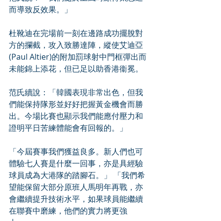
而導致反效果。」
杜靴迪在完場前一刻在邊路成功擺脫對
方的攔截，攻入致勝達陣，縱使艾迪亞 
(Paul Altier)的附加罰球射中門框彈出而
未能錦上添花，但已足以助香港衞冕。
范氏續說：「韓國表現非常出色，但我
們能保持隊形並好好把握黃金機會而勝
出。今場比賽也顯示我們能應付壓力和
證明平日苦練體能會有回報的。」
「今屆賽事我們獲益良多。新人們也可
體驗七人賽是什麼一回事，亦是具經驗
球員成為大港隊的踏腳石。」 「我們希
望能保留大部分原班人馬明年再戰，亦
會繼續提升技術水平，如果球員能繼續
在聯賽中磨練，他們的實力將更強