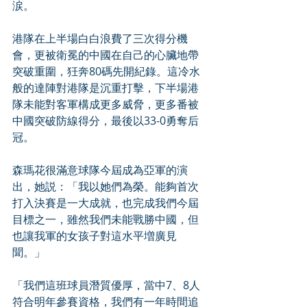
涙。
港隊在上半場白白浪費了三次得分機
會，更被衛冕的中國在自己的心臟地帶
突破重圍，狅奔80碼先開紀錄。這冷水
般的達陣對港隊是沉重打擊，下半場港
隊未能對客軍構成更多威脅，更多番被
中國突破防線得分，最後以33-0勇奪后
冠。
森瑪花很滿意球隊今屆成為亞軍的演
出，她説：「我以她們為榮。能夠首次
打入決賽是一大成就，也完成我們今屆
目標之一，雖然我們未能戰勝中國，但
也讓我軍的女孩子對這水平増廣見
聞。」
「我們這班球員潛質優厚，當中7、8人
符合明年參賽資格，我們有一年時間追