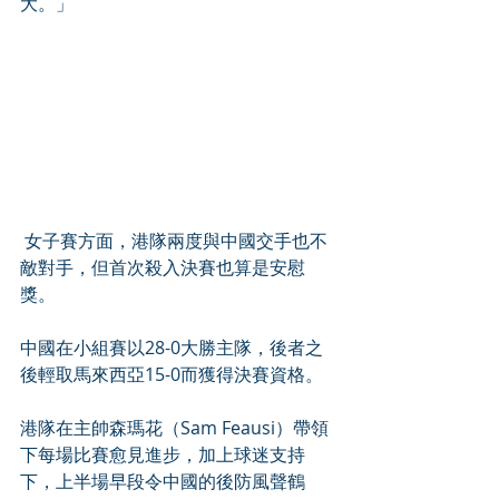
大。」
 女子賽方面，港隊兩度與中國交手也不
敵對手，但首次殺入決賽也算是安慰
獎。
中國在小組賽以28-0大勝主隊，後者之
後輕取馬來西亞15-0而獲得決賽資格。
港隊在主帥森瑪花（Sam Feausi）帶領
下每場比賽愈見進步，加上球迷支持
下，上半場早段令中國的後防風聲鶴