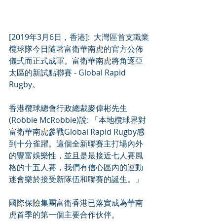
[2019年3月6日，香港]:  大灣區首支職業
欖球隊今日隨著富衛華南虎的官方公佈
儀式而正式成軍。富衛華南虎將角逐亞
太區的新試點聯賽 - Global Rapid 
Rugby。
香港欖球總會行政總裁麥偉彬先生
(Robbie McRobbie)說: 「本地欖球界對
富衛華南虎參戰Global Rapid Rugby感
到十分雀躍。這個全新聯賽主打場內外
的豐富娛樂性，並且是最接近七人賽風
格的十五人賽，我們有信心區內的運動
迷會樂於接受新隊伍和聯賽的誕生。」
國際保險集團富衛香港已落實成為華南
虎首季的第一個主要合作伙伴。