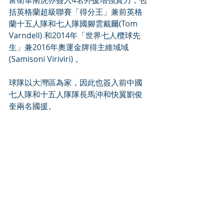
富衛華南虎亦簽入4名外援增強實力，包
括英格蘭超級聯賽「得分王」兼前英格
蘭十五人隊和七人隊國腳雲戴爾(Tom 
Varndell) 和2014年「世界七人欖球先
生」兼2016年奧運金牌得主維域域
(Samisoni Viriviri) 。
球隊以大灣區為家，因此也簽入前中國
七人隊和十五人隊隊長馬沖和快翼劉俊
奎兩名國援。