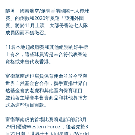
隨著「國泰航空/滙豐香港國際七人欖球
賽」的倒數和2020年奧運「亞洲外圍
賽」將於11月上演，大部份香港七人隊
成員因而不獲徵召。
11名本地超級聯賽和其他組別的好手榜
上有名，這些球員皆是未合符代表香港
資格或未曾代表香港。
富衛華南虎也肩負保育使命並於今季與
世界自然基金會合作，攜手宣揚世界自
然基金會的老虎和其他區內保育項目，
並藉著主場賽事售賣商品和其他募捐方
式為這些項目籌款。
富衛華南虎的首場比賽將造訪珀斯(3月
29日)硬碰Western Force ，後者先於3
月22日與「世界十五人明星隊」(World 