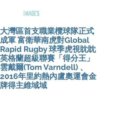
GOZAR
IMAGES
大灣區首支職業欖球隊正式
成軍 富衛華南虎對Global
Rapid Rugby 球季虎視眈眈
英格蘭超級聯賽「得分王」
雲戴爾(Tom Varndell) 、
2016年里約熱內盧奧運會金
牌得主維域域