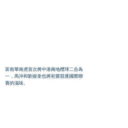
富衛華南虎首次將中港兩地欖球二合為
一，馬沖和劉俊奎也將初嘗競逐國際聯
賽的滋味。