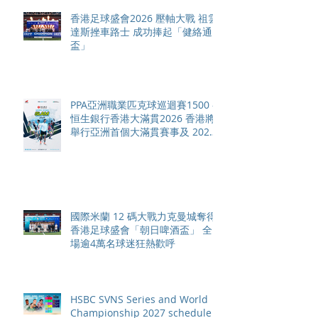
香港足球盛會2026 壓軸大戰 祖雲
達斯挫車路士 成功捧起「健絡通
盃」
PPA亞洲職業匹克球巡迴賽1500 -
恒生銀行香港大滿貫2026 香港將
舉行亞洲首個大滿貫賽事及 2026
賽季最終戰 總獎金高達 110 萬美
元
國際米蘭 12 碼大戰力克曼城奪得
香港足球盛會「朝日啤酒盃」 全
場逾4萬名球迷狂熱歡呼
HSBC SVNS Series and World
Championship 2027 schedule