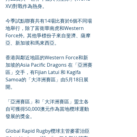
XV)對戰作為熱身。
今季試點聯賽共有14場比賽於6個不同場
地舉行，除了富衛華南虎和Western 
Force外,  其他爭標份子來自斐濟、薩摩
亞、新加坡和馬來西亞。
香港與鄰近地區的Western Force和新
加坡的Asia Pacific Dragons 在「亞洲賽
區」交手，有Fijian Latui 和 Kagifa 
Samoa的「大洋洲賽區」由5月18日展
開。
「亞洲賽區」和「大洋洲賽區」盟主各
自可獲得50,000澳元作為當地欖球運動
發展的獎金。
Global Rapid Rugby欖球主管麥霍治臣