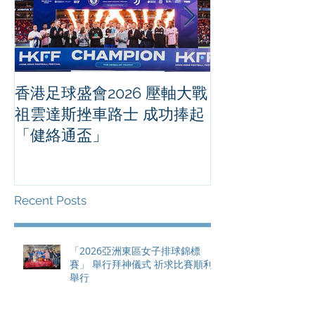
香港足球盛會2026 壓軸大戰
PPA亞洲職業
祖雲達斯挫車路士 成功捧起
1500 - 恒
「健絡通盃」
2026 香港將舉行亞洲首個大
滿貫賽事及 20
總獎金高達 11
Recent Posts
「2026亞洲東區女子排球錦標
賽」 舉行拜神儀式 祈求比賽順利
舉行