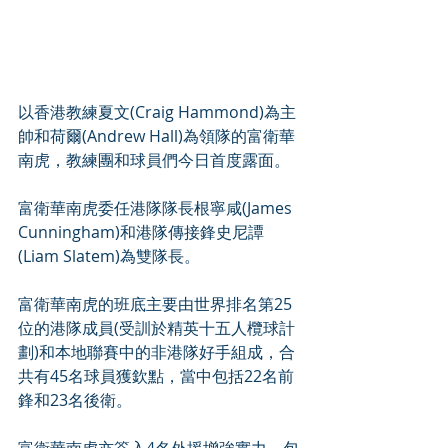
以香港教練夏文(Craig Hammond)為主
帥和荷爾(Andrew Hall)為領隊的富衛華
南虎，教練團和球員們今日首度露面。
富衛華南虎委任港隊隊長根寧咸(James 
Cunningham)和港隊傳接鋒史尼譚
(Liam Slatem)為雙隊長。
富衛華南虎的班底主要由世界排名第25
位的港隊成員(受訓於精英十五人欖球計
劃)和本地聯賽中的非港隊好手組成，合
共有45名球員獲欽點，當中包括22名前
鋒和23名後衛。