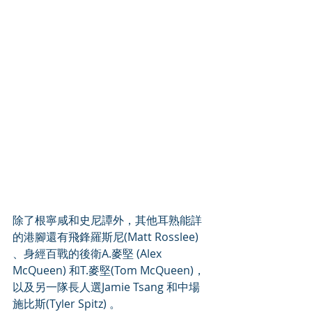
除了根寧咸和史尼譚外，其他耳熟能詳
的港腳還有飛鋒羅斯尼(Matt Rosslee) 
、身經百戰的後衛A.麥堅 (Alex 
McQueen) 和T.麥堅(Tom McQueen)，
以及另一隊長人選Jamie Tsang 和中場
施比斯(Tyler Spitz) 。