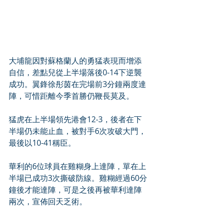
大埔龍因對蘇格蘭人的勇猛表現而增添
自信，差點兒從上半場落後0-14下逆襲
成功。翼鋒徐彤茵在完場前3分鐘兩度達
陣，可惜距離今季首勝仍鞭長莫及。
猛虎在上半場領先港會12-3，後者在下
半場仍未能止血，被對手6次攻破大門，
最後以10-41稱臣。
華利的6位球員在雞糊身上達陣，單在上
半場已成功3次撕破防線。雞糊經過60分
鐘後才能達陣，可是之後再被華利達陣
兩次，宣佈回天乏術。