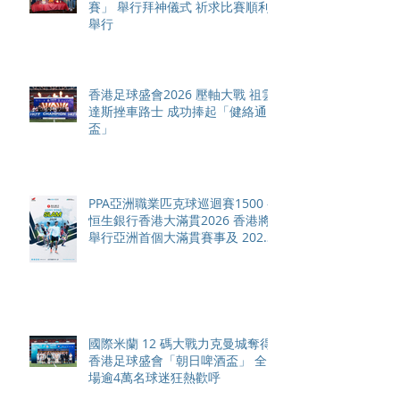
賽」 舉行拜神儀式 祈求比賽順利
舉行
香港足球盛會2026 壓軸大戰 祖雲
達斯挫車路士 成功捧起「健絡通
盃」
PPA亞洲職業匹克球巡迴賽1500 -
恒生銀行香港大滿貫2026 香港將
舉行亞洲首個大滿貫賽事及 2026
賽季最終戰 總獎金高達 110 萬美
元
國際米蘭 12 碼大戰力克曼城奪得
香港足球盛會「朝日啤酒盃」 全
場逾4萬名球迷狂熱歡呼