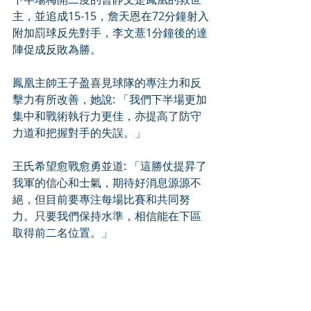
主，並追成15-15，詹天恩在72分鐘射入
附加罰球反先對手，李文薏1分鐘後的達
陣促成反敗為勝。
鳳凰主帥王子盈喜見球隊的專注力和反
擊力有所改善，她說: 「我們下半場更加
集中和戰術執行力更佳，亦提高了防守
力道和把握對手的失誤。」
王氏希望愈戰愈勇並道: 「這勝仗提昇了
我軍的信心和士氣，期待好消息源源不
絕，但目前要專注每場比賽和共同努
力。只要我們保持水準，相信能在下區
取得前二名位置。」