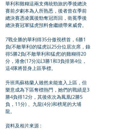
華利和雞糊這兩支傳統勁旅的季後總決
賽前夕劇本為人所熟悉，後者曾在季前
總決賽憑凌厲後勁奪冠而回，衛冕季後
總決賽冠軍猛虎預料會繼續帶來威脅。
7戰全勝的華利得35分傲視榜首，6勝1
負(不敵華利)的猛虎以25分位居次席，錄
得5勝2負(不敵華利和猛虎)的雞糊得20
分，港會(17分)以3勝1和3負排第4位，
這4隊將晉身上區爭標。
升班馬蘇格蘭人雖然未能進入上區，但
樂意成為下區奪標熱門，她們的戰績是3
勝4負得12分，其後依次為鳳凰(2勝5
負，11分) 、九龍(4分)和榜尾的大埔
龍。
資料及相片來源 :