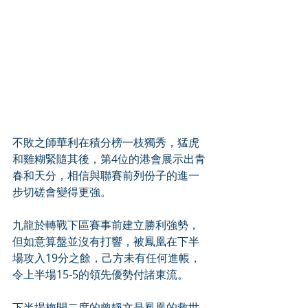
不敗之師華利在積分榜一枝獨秀，猛虎
和雞糊緊隨其後，第4位的港會展示出青
春和天分，相信與聯賽前列份子的進一
步切磋會變得更強。
九龍於轉戰下區賽事前建立勝利強勢，
但如意算盤並沒有打響，被鳳凰在下半
場攻入19分之餘，己方未有任何進帳，
令上半場15-5的領先優勢付諸東流。
下半場梅開二度的曾靜文是鳳凰的救世