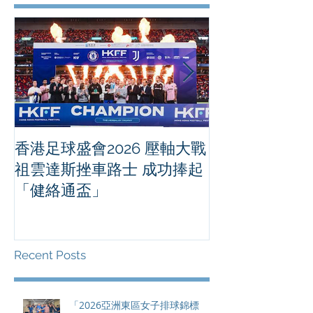
香港足球盛會2026 壓軸大戰
PPA亞洲職業
祖雲達斯挫車路士 成功捧起
1500 - 恒
「健絡通盃」
2026 香港將舉行亞洲首個大
滿貫賽事及 20
總獎金高達 11
Recent Posts
「2026亞洲東區女子排球錦標