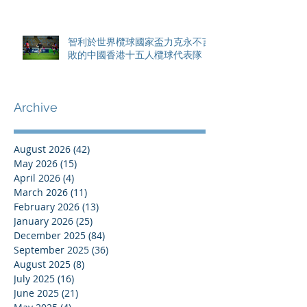
智利於世界欖球國家盃力克永不言
敗的中國香港十五人欖球代表隊
Archive
August 2026
(42)
42 posts
May 2026
(15)
15 posts
April 2026
(4)
4 posts
March 2026
(11)
11 posts
February 2026
(13)
13 posts
January 2026
(25)
25 posts
December 2025
(84)
84 posts
September 2025
(36)
36 posts
August 2025
(8)
8 posts
July 2025
(16)
16 posts
June 2025
(21)
21 posts