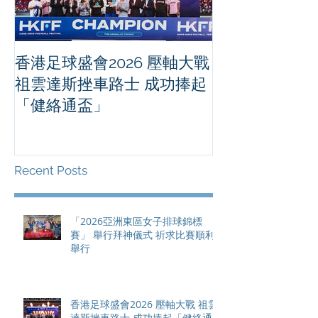
香港足球盛會2026 壓軸大戰
PPA亞洲職業
祖雲達斯挫車路士 成功捧起
1500 - 恒
「健絡通盃」
2026 香港將舉行亞洲首個大
滿貫賽事及 20
總獎金高達 11
Recent Posts
「2026亞洲東區女子排球錦標
賽」 舉行拜神儀式 祈求比賽順利
舉行
香港足球盛會2026 壓軸大戰 祖雲
達斯挫車路士 成功捧起「健絡通