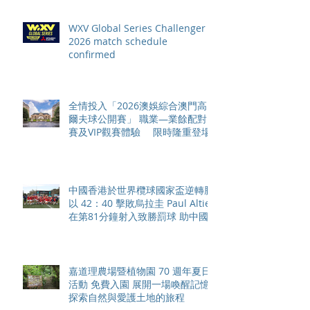
WXV Global Series Challenger
2026 match schedule
confirmed
全情投入「2026澳娛綜合澳門高
爾夫球公開賽」 職業—業餘配對
賽及VIP觀賽體驗 限時隆重登場
中國香港於世界欖球國家盃逆轉勝
以 42：40 擊敗烏拉圭 Paul Altier
在第81分鐘射入致勝罰球 助中國
香港隊在國家盃中取得首勝
嘉道理農場暨植物園 70 週年夏日
活動 免費入園 展開一場喚醒記憶
探索自然與愛護土地的旅程