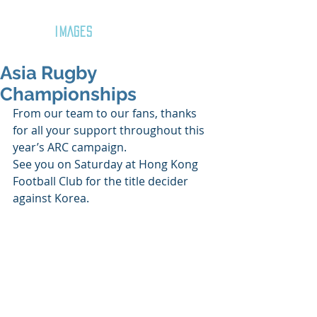
GOZAR
IMAGES
Asia Rugby
Championships
From our team to our fans, thanks 
for all your support throughout this 
year’s ARC campaign.
See you on Saturday at Hong Kong 
Football Club for the title decider 
against Korea. 