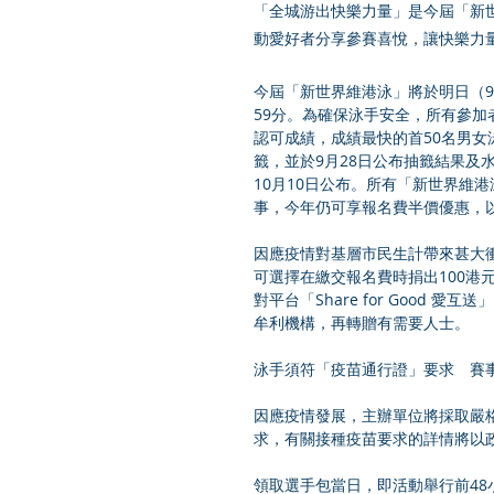
「全城游出快樂力量」是今屆「新
動愛好者分享參賽喜悅，讓快樂力
今屆「新世界維港泳」將於明日（9月
59分。為確保泳手安全，所有參
認可成績，成績最快的首50名男
籤，並於9月28日公布抽籤結果及
10月10日公布。所有「新世界維
事，今年仍可享報名費半價優惠，
因應疫情對基層市民生計帶來甚大
可選擇在繳交報名費時捐出100港
對平台「Share for Good
牟利機構，再轉贈有需要人士。
泳手須符「疫苗通行證」要求　賽事
因應疫情發展，主辦單位將採取嚴格
求，有關接種疫苗要求的詳情將以
領取選手包當日，即活動舉行前4