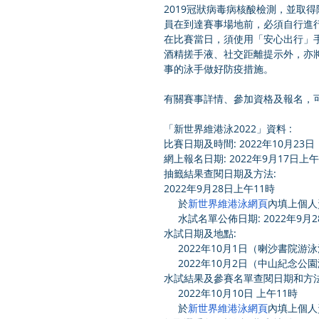
2019冠狀病毒病核酸檢測，並取
員在到達賽事場地前，
必須自行進
在比賽當日，須使用「安心出行」
酒精搓手液、社交距離提示外，亦
事的泳手做好防疫措施。
有關賽事詳情、參加資格及報名，
「新世界維港泳2022」資料 :
比賽日期及時間: 2022
年10月23
網上報名日期: 2022
年9月17日上午
抽籤結果查閱日期及方法: 
2022年9月28日上午11時
     於
新世界維港泳網頁
內填上個人
     水試名單公佈日期: 2022
年9月2
水試日期及地點: 
     2022年10月1日（喇沙書院游
     2022年10月2日（中山紀念
水試結果及參賽名單查閱日期和方法 
     2022年10月10日 上午11時
     於
新世界維港泳網頁
內填上個人