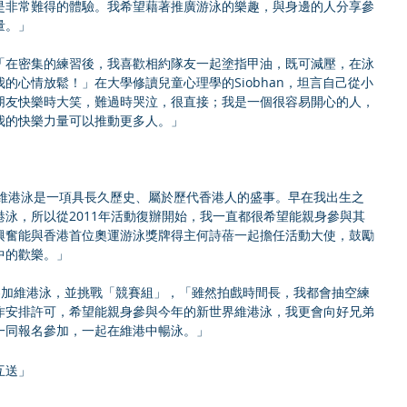
是非常難得的體驗。我希望藉著推廣游泳的樂趣，與身邊的人分享參
量。」
「在密集的練習後，我喜歡相約隊友一起塗指甲油，既可減壓，在泳
的心情放鬆！」在大學修讀兒童心理學的Siobhan，坦言自己從小
朋友快樂時大笑，難過時哭泣，很直接；我是一個很容易開心的人，
我的快樂力量可以推動更多人。」
出：「維港泳是一項具長久歷史、屬於歷代香港人的盛事。早在我出生之
泳，所以從2011年活動復辦開始，我一直都很希望能親身參與其
興奮能與香港首位奧運游泳獎牌得主何詩蓓一起擔任活動大使，鼓勵
中的歡樂。」
能參加維港泳，並挑戰「競賽組」，「雖然拍戲時間長，我都會抽空練
作安排許可，希望能親身參與今年的新世界維港泳，我更會向好兄弟
一同報名參加，一起在維港中暢泳。」
互送」