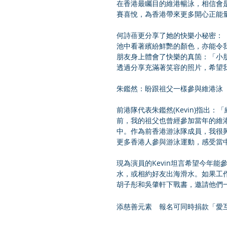
在香港最矚目的維港暢泳，相信會
賽喜悅，為香港帶來更多開心正能
何詩蓓更分享了她的快樂小秘密：
池中看著繽紛鮮艷的顏色，亦能令我
朋友身上體會了快樂的真箇：「小
透過分享充滿著笑容的照片，希望
朱鑑然：盼跟祖父一樣參與維港泳
前港隊代表朱鑑然(Kevin)指
前，我的祖父也曾經參加當年的維港
中。作為前香港游泳隊成員，我很
更多香港人參與游泳運動，感受當
現為演員的Kevin坦言希望今年
水，或相約好友出海滑水。如果工
胡子彤和吳肇軒下戰書，邀請他們
添慈善元素　報名可同時捐款「愛