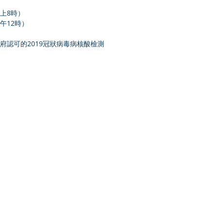
至晚上8時）
至中午12時）
府認可的2019冠狀病毒病核酸檢測