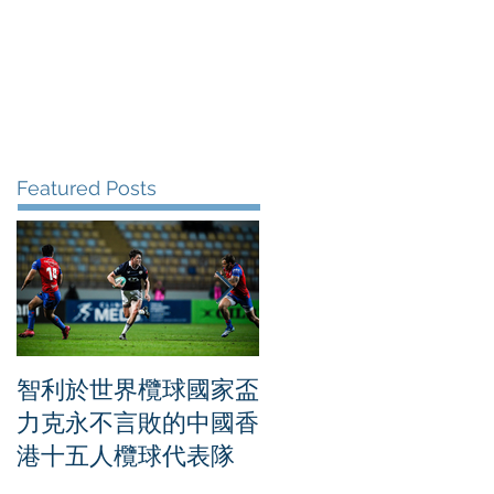
me
News
Albums
Contact
Featured Posts
智利於世界欖球國家盃
「中國人壽（海外）
力克永不言敗的中國香
界女排聯賽香港
港十五人欖球代表隊
2026」第五日賽事 烏
克蘭大勝比利時成功