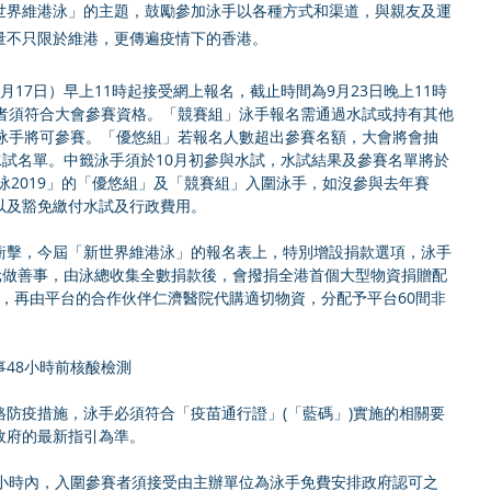
世界維港泳」的主題，鼓勵參加泳手以各種方式和渠道，與親友及運
量不只限於維港，更傳遍疫情下的香港。
17日）早上11時起接受網上報名，截止時間為9月23日晚上11時
加者須符合大會參賽資格。「競賽組」泳手報名需通過水試或持有其他
女泳手將可參賽。「優悠組」若報名人數超出參賽名額，大會將會抽
水試名單。中籤泳手須於10月初參與水試，水試結果及參賽名單將於
港泳2019」的「優悠組」及「競賽組」入圍泳手，如沒參與去年賽
以及豁免繳付水試及行政費用。
衝擊，今屆「新世界維港泳」的報名表上，特別增設捐款選項，泳手
元做善事，由泳總收集全數捐款後，會撥捐全港首個大型物資捐贈配
 愛互送」，再由平台的合作伙伴仁濟醫院代購適切物資，分配予平台60間非
48小時前核酸檢測
防疫措施，泳手必須符合「疫苗通行證」(「藍碼」)實施的相關要
政府的最新指引為準。
8小時內，入圍參賽者須接受由主辦單位為泳手免費安排政府認可之