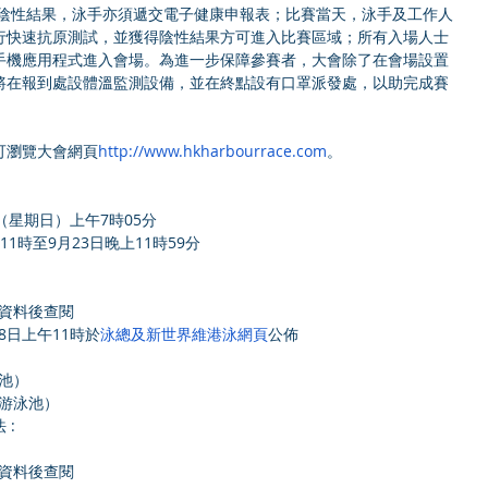
得陰性結果，泳手亦須遞交電子健康申報表；比賽
當天，泳手及工作人
行快速抗原測試，
並獲得陰性結果方可進入比賽區域；
所有入場人士
手機應用程式進入會場。為進一步保障參賽者，大會除了在會場設置
將在報到處設體溫監測設備，並在終點設有口罩派發處，以助完成賽
可瀏覽大會網頁
http://www.hkharbourrace.com
。
日（星期日）上午7時05分
11時至9月23日晚上11時59分
資料後查閱
8日上午11時於
泳總
及
新世界維港泳網頁
公佈
泳池）
公園游泳池）
: 
資料後查閱