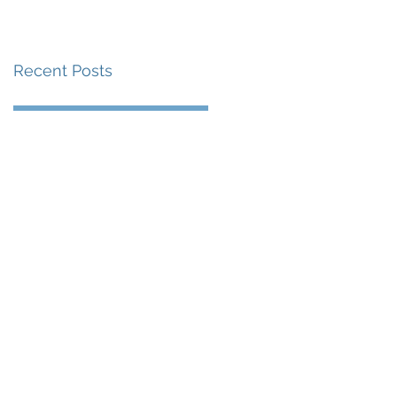
級 加拿大勇挫多明尼
加 中國激戰五局惜負
Recent Posts
意大利