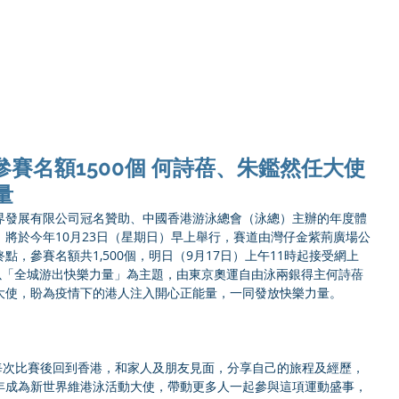
Ho
參賽名額1500個 何詩蓓、朱鑑然任大使
量
新世界發展有限公司冠名贊助、中國香港游泳總會（泳總）主辦的年度體
，將於今年10月23日（星期日）早上舉行，賽道由灣仔金紫荊廣場公
，參賽名額共1,500個，明日（9月17日）上午11時起接受網上
以「全城游出快樂力量」為主題，由東京奧運自由泳兩銀得主何詩蓓
大使，盼為疫情下的港人注入開心正能量，一同發放快樂力量。
示：「每次比賽後回到香港，和家人及朋友見面，分享自己的旅程及經歷，
年成為新世界維港泳活動大使，帶動更多人一起參與這項運動盛事，