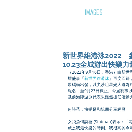
GOZAR
IMAGES
新世界維港泳2022 
10.23全城游出快樂力
（2022年9月16日，香港）由
壇盛事「
新世界維港泳
」再度回歸
眾碼頭出發，以尖沙咀星光大道為終點
報名，至9月23日截止。今屆賽事
及前港隊游泳代表朱鑑然擔任活動
何詩蓓：快樂是和親朋分享經歷
女飛魚何詩蓓 (Siobhan)表
就是我最快樂的時刻。我很高興今