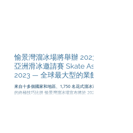
Ho
愉景灣溜冰場將舉辦 2023
亞洲滑冰邀請賽 Skate Asia
2023 — 全球最大型的業餘
花式溜冰比賽
來自十多個國家和地區、1,750 名花式溜冰選手
的終極技巧比拼 愉景灣溜冰場宣布將於 2023
年 8 月 4 日至 15 日舉辦 2023 亞洲滑冰邀請
賽。亞洲滑 冰邀請賽是由 Ice Skating
Institute Asia (ISIAsia)...