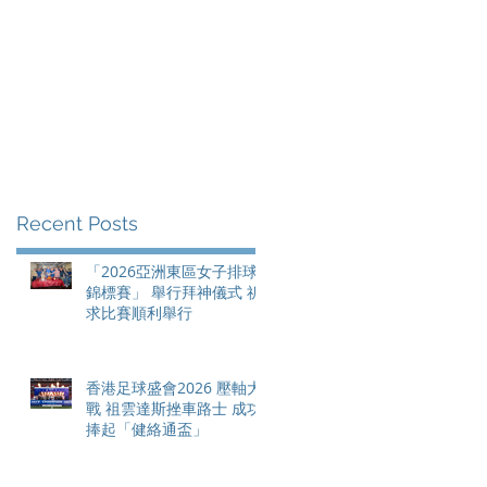
Recent Posts
「2026亞洲東區女子排球
錦標賽」 舉行拜神儀式 祈
求比賽順利舉行
香港足球盛會2026 壓軸大
戰 祖雲達斯挫車路士 成功
捧起「健絡通盃」