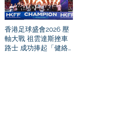
香港足球盛會2026 壓
PPA亞洲職業匹克球
軸大戰 祖雲達斯挫車
迴賽1500 - 恒生銀行
路士 成功捧起「健絡
香港大滿貫2026 香港
通盃」
將舉行亞洲首個大滿
賽事及 2026 賽季最
戰 總獎金高達 110 萬
美元