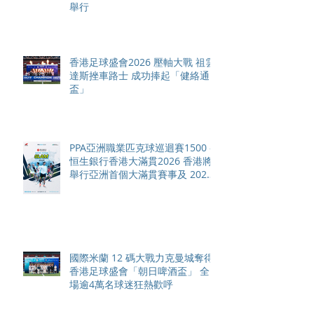
舉行
香港足球盛會2026 壓軸大戰 祖雲
達斯挫車路士 成功捧起「健絡通
盃」
PPA亞洲職業匹克球巡迴賽1500 -
恒生銀行香港大滿貫2026 香港將
舉行亞洲首個大滿貫賽事及 2026
賽季最終戰 總獎金高達 110 萬美
元
國際米蘭 12 碼大戰力克曼城奪得
香港足球盛會「朝日啤酒盃」 全
場逾4萬名球迷狂熱歡呼