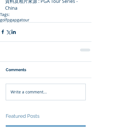
資料及相片來源 : PGA Tour Series - 
China
Tags:
golf
pga
pgatour
Comments
Write a comment...
Featured Posts