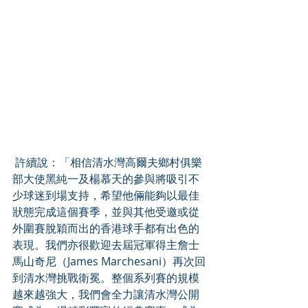
 許續說：「相信清水灣高爾夫鄉村俱樂
部大使黑純一及楊慕天的參與將吸引不
少球迷到場支持，希望他倆能夠以最佳
狀態完成這個賽季，並與其他受邀或從
外圍賽脫穎而出的香港球手都有出色的
表現。我們亦很歡迎去屆冠軍得主詹士
馬山奇尼（James Marchesani）再次回
到清水灣挑戰衛冕。整個系列賽的規模
越來越強大，我們會全力讓清水灣公開