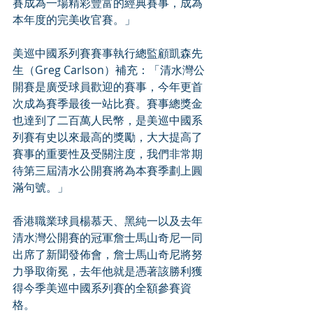
賽成為一場精彩豐富的經典賽事，成為
本年度的完美收官賽。」
美巡中國系列賽賽事執行總監顧凱森先
生（Greg Carlson）補充：「清水灣公
開賽是廣受球員歡迎的賽事，今年更首
次成為賽季最後一站比賽。賽事總獎金
也達到了二百萬人民幣，是美巡中國系
列賽有史以來最高的獎勵，大大提高了
賽事的重要性及受關注度，我們非常期
待第三屆清水公開賽將為本賽季劃上圓
滿句號。」
香港職業球員楊慕天、黑純一以及去年
清水灣公開賽的冠軍詹士馬山奇尼一同
出席了新聞發佈會，詹士馬山奇尼將努
力爭取衛冕，去年他就是憑著該勝利獲
得今季美巡中國系列賽的全額參賽資
格。