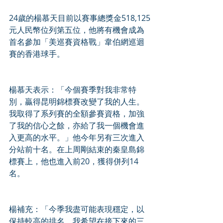
24歲的楊慕天目前以賽事總獎金518,125
元人民幣位列第五位，他將有機會成為
首名參加「美巡賽資格戰」韋伯網巡迴
賽的香港球手。
楊慕天表示：「今個賽季對我非常特
別，贏得昆明錦標賽改變了我的人生。
我取得了系列賽的全額參賽資格，加強
了我的信心之餘，亦給了我一個機會進
入更高的水平。」他今年另有三次進入
分站前十名。在上周剛結束的秦皇島錦
標賽上，他也進入前20，獲得併列14
名。
楊補充：「今季我盡可能表現穩定，以
保持較高的排名，我希望在接下來的三