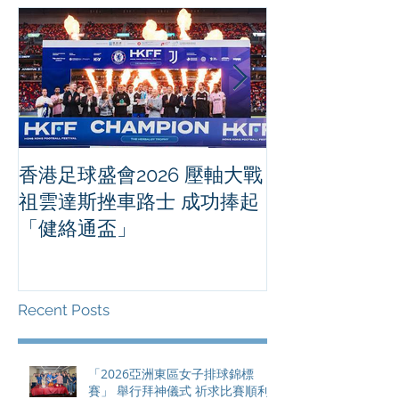
香港足球盛會2026 壓軸大戰
PPA亞洲職業
祖雲達斯挫車路士 成功捧起
1500 - 恒
「健絡通盃」
2026 香港將舉行亞洲首個大
滿貫賽事及 20
總獎金高達 11
Recent Posts
「2026亞洲東區女子排球錦標
賽」 舉行拜神儀式 祈求比賽順利