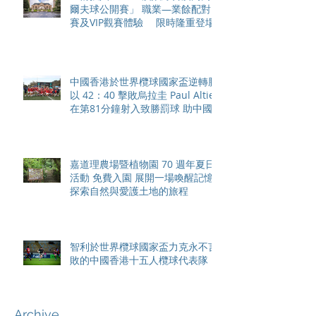
爾夫球公開賽」 職業—業餘配對
賽及VIP觀賽體驗 限時隆重登場
中國香港於世界欖球國家盃逆轉勝
以 42：40 擊敗烏拉圭 Paul Altier
在第81分鐘射入致勝罰球 助中國
香港隊在國家盃中取得首勝
嘉道理農場暨植物園 70 週年夏日
活動 免費入園 展開一場喚醒記憶
探索自然與愛護土地的旅程
智利於世界欖球國家盃力克永不言
敗的中國香港十五人欖球代表隊
Archive