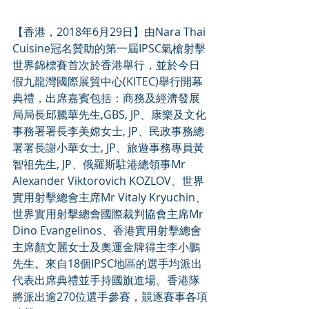
【香港，2018年6月29日】由Nara Thai 
Cuisine冠名贊助的第一屆IPSC氣槍射擊
世界錦標賽首次於香港舉行，並於今日
假九龍灣國際展貿中心(KITEC)舉行開幕
典禮，出席嘉賓包括：商務及經濟發展
局局長邱騰華先生,GBS, JP、康樂及文化
事務署署長李美嫦女士, JP、民政事務總
署署長謝小華女士, JP、旅遊事務專員黃
智祖先生, JP、俄羅斯駐港總領事Mr 
Alexander Viktorovich KOZLOV、世界
實用射擊總會主席Mr Vitaly Kryuchin、
世界實用射擊總會國際裁判協會主席Mr 
Dino Evangelinos、香港實用射擊總會
主席顏文麗女士及奧運金牌得主李小鵬
先生。來自18個IPSC地區的選手均派出
代表出席典禮並手持國旗進場。香港隊
將派出逾270位選手參賽，競逐賽事各項