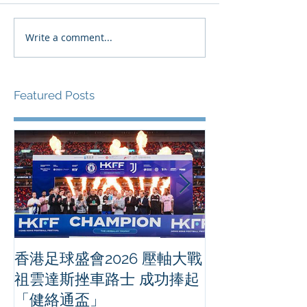
Write a comment...
Featured Posts
香港足球盛會2026 壓軸大戰
PPA亞洲職業
祖雲達斯挫車路士 成功捧起
1500 - 恒
「健絡通盃」
2026 香港將舉行亞洲首個大