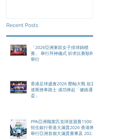
滿貫賽事及 20
總獎金高達 11
Recent Posts
「2026亞洲東區女子排球錦標
賽」 舉行拜神儀式 祈求比賽順利
舉行
香港足球盛會2026 壓軸大戰 祖雲
達斯挫車路士 成功捧起「健絡通
盃」
PPA亞洲職業匹克球巡迴賽1500 -
恒生銀行香港大滿貫2026 香港將
舉行亞洲首個大滿貫賽事及 2026