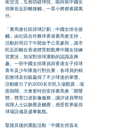
術交流，互相切磋球技。能與前中國女
排隊長近距離接觸，一眾小將都雀躍萬
分。
「賽馬會社區排球計劃：中國女排全接
觸」由社區合作夥伴香港賽馬會支持，
活動於同日下午開放予公眾參與，讓市
民近距離在香港體育館觀摩中國女排練
習實況，加深對排球運動的認識及興
趣。一班中國女排隊員與香港女子排球
青年及少年隊進行對抗賽，各球員的精
彩救球及扣殺贏得了不少球迷的掌聲。
活動吸引了約3000名市民入場觀賞，場
面熱鬧。大會更特別安排賽馬會「開聲
體」體育口述影像服務，讓評述員帶領
視障人士以聽覺及觸覺，感受世界級排
球場設備及盛事氣氛。
緊接其後的重點活動「中國女排簽名