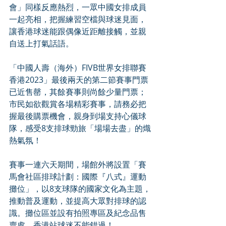
會」同樣反應熱烈，一眾中國女排成員
一起亮相，把握練習空檔與球迷見面，
讓香港球迷能跟偶像近距離接觸，並親
自送上打氣話語。
「中國人壽（海外）FIVB世界女排聯賽
香港2023」最後兩天的第二節賽事門票
已近售罄，其餘賽事則尚餘少量門票；
市民如欲觀賞各場精彩賽事，請務必把
握最後購票機會，親身到場支持心儀球
隊，感受8支排球勁旅「場場去盡」的熾
熱氣氛！
賽事一連六天期間，場館外將設置「賽
馬會社區排球計劃：國際『八式』運動
攤位」，以8支球隊的國家文化為主題，
推動普及運動，並提高大眾對排球的認
識。攤位區並設有拍照專區及紀念品售
賣處，香港站球迷不能錯過！