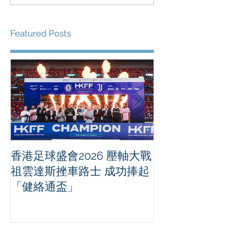
Featured Posts
香港足球盛會2026 壓軸大戰
PPA亞洲職業
祖雲達斯挫車路士 成功捧起
1500 - 恒
「健絡通盃」
2026 香港將舉行亞洲首個大
滿貫賽事及 20
總獎金高達 11