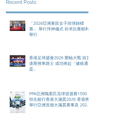
Recent Posts
「2026亞洲東區女子排球錦標
賽」 舉行拜神儀式 祈求比賽順利
舉行
香港足球盛會2026 壓軸大戰 祖雲
達斯挫車路士 成功捧起「健絡通
盃」
PPA亞洲職業匹克球巡迴賽1500 -
恒生銀行香港大滿貫2026 香港將
舉行亞洲首個大滿貫賽事及 2026
賽季最終戰 總獎金高達 110 萬美
元