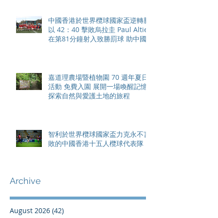
中國香港於世界欖球國家盃逆轉勝
以 42：40 擊敗烏拉圭 Paul Altier
在第81分鐘射入致勝罰球 助中國
香港隊在國家盃中取得首勝
嘉道理農場暨植物園 70 週年夏日
活動 免費入園 展開一場喚醒記憶
探索自然與愛護土地的旅程
智利於世界欖球國家盃力克永不言
敗的中國香港十五人欖球代表隊
Archive
August 2026
(42)
42 posts