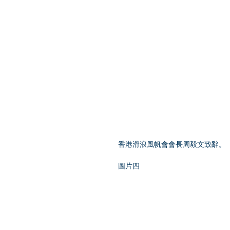
香港滑浪風帆會會長周毅文致辭。  
圖片四  