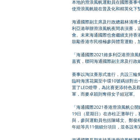
本地的滑浪風帆運動員在國際賽事
使滑浪風帆能在普及化和精英化下雙
海通國際副主席及行政總裁林涌博
利亞港舉辦滑浪風帆夜間表演賽，
會。未來海通國際也會繼續支持香
鼓勵香港市民積極參與體育運動，加
「海通國際2021維多利亞港滑浪
嘉賓，聯同海通國際副主席及行政總
賽事以淘汰賽形式進行，共設三輪
臨時海濱花園至中環10號碼頭對
置了LED燈帶，為比賽更添特色及
軍，而麥卓穎則奪得女子組冠軍。 
「海通國際2021香港滑浪風帆公
19日（星期日）在赤柱正灘舉行，賽事
與，參與運動員包括陳晞文、鄭俊
年組等共11個細分項目，並各設有
海通國際長期支持香港滑浪風帆運動