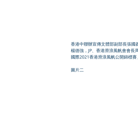
香港中聯辦宣傳文體部副部長張國
楊德強，JP、香港滑浪風帆會會
國際2021香港滑浪風帆公開錦標賽
圖片二  