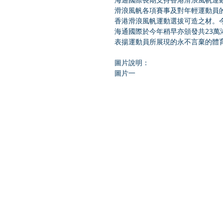
滑浪風帆各項賽事及對年輕運動員
香港滑浪風帆運動選拔可造之材。
海通國際於今年稍早亦頒發共23萬
表揚運動員所展現的永不言棄的體育
圖片說明：  
圖片一  