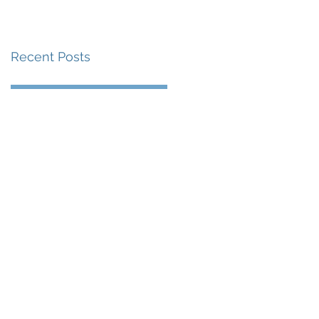
賽事及 2026 賽季最
戰 總獎金高達 110 萬
Recent Posts
美元