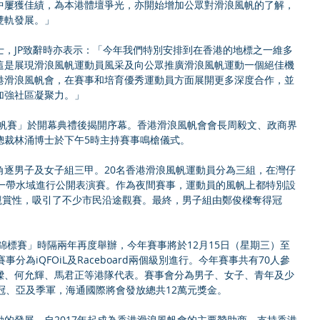
中屢獲佳績，為本港體壇爭光，亦開始增加公眾對滑浪風帆的了解，
軌發展。」 
士，JP致辭時亦表示：「今年我們特別安排到在香港的地標之一維多
這是展現滑浪風帆運動員風采及向公眾推廣滑浪風帆運動一個絕佳機
港滑浪風帆會，在賽事和培育優秀運動員方面展開更多深度合作，並
強社區凝聚力。」 
風帆賽」於開幕典禮後揭開序幕。香港滑浪風帆會會長周毅文、政商界
裁林涌博士於下午5時主持賽事鳴槍儀式。 
角逐男子及女子組三甲。20名香港滑浪風帆運動員分為三組，在灣仔
出一帶水域進行公開表演賽。作為夜間賽事，運動員的風帆上都特別設
觀賞性，吸引了不少市民沿途觀賽。最終，男子組由鄭俊樑奪得冠
開錦標賽」時隔兩年再度舉辦，今年賽事將於12月15日（星期三）至
分為iQFOiL及Raceboard兩個級別進行。今年賽事共有70人參
樑、何允輝、馬君正等港隊代表。賽事會分為男子、女子、青年及少
冠、亞及季軍，海通國際將會發放總共12萬元獎金。 
的發展，自2017年起成為香港滑浪風帆會的主要贊助商，支持香港