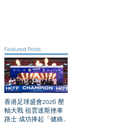
me
News
Albums
Contact
Featured Posts
香港足球盛會2026 壓
PPA亞洲職業匹克球
軸大戰 祖雲達斯挫車
迴賽1500 - 恒生銀行
路士 成功捧起「健絡
香港大滿貫2026 香港
通盃」
將舉行亞洲首個大滿