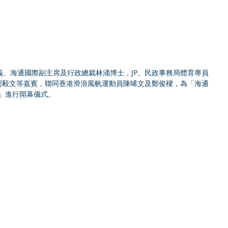
義、海通國際副主席及行政總裁林涌博士，JP、民政事務局體育專員
長周毅文等嘉賓，聯同香港滑浪風帆運動員陳晞文及鄭俊樑，為「海通
」進行開幕儀式。  