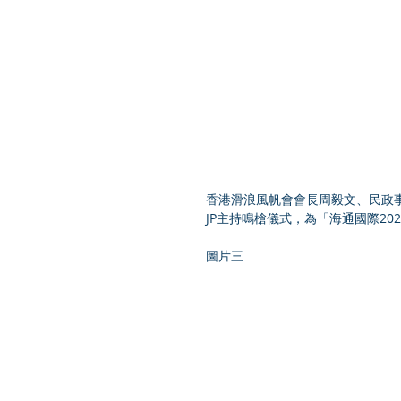
香港滑浪風帆會會長周毅文、民政
JP主持鳴槍儀式，為「海通國際20
圖片三  