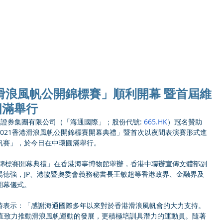
Ho
港滑浪風帆公開錦標賽」順利開幕 暨首屆維
圓滿舉行
通國際證券集團有限公司（「海通國際」；股份代號: 
665.HK
）冠名贊助
021香港滑浪風帆公開錦標賽開幕典禮」暨首次以夜間表演賽形式進
帆賽」，於今日在中環圓滿舉行。 
開錦標賽開幕典禮」在香港海事博物館舉辦，香港中聯辦宣傳文體部副
楊德強，JP、港協暨奧委會義務秘書長王敏超等香港政界、金融界及
幕儀式。 
時表示：「感謝海通國際多年以來對於香港滑浪風帆會的大力支持。
一直致力推動滑浪風帆運動的發展，更積極培訓具潛力的運動員。隨著