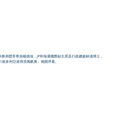
事務局體育專員楊德強，JP和海通國際副主席及行政總裁林涌博士，
21維多利亞港滑浪風帆賽」揭開序幕。  