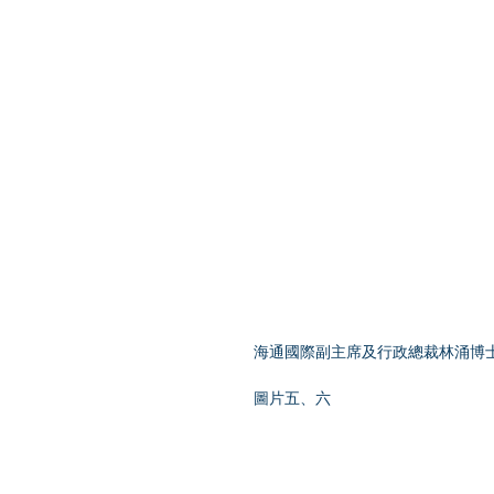
海通國際副主席及行政總裁林涌博士，
圖片五、六  