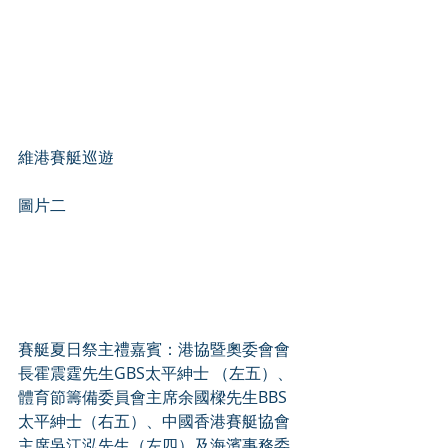
維港賽艇巡遊
圖片二
賽艇夏日祭主禮嘉賓：港協暨奧委會會
長霍震霆先生GBS太平紳士 （左五）、
體育節籌備委員會主席余國樑先生BBS
太平紳士（右五）、中國香港賽艇協會
主席吳江泓先生（左四）及海濱事務委