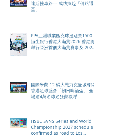
達斯挫車路士 成功捧起「健絡通
盃」
PPA亞洲職業匹克球巡迴賽1500 -
恒生銀行香港大滿貫2026 香港將
舉行亞洲首個大滿貫賽事及 2026
賽季最終戰 總獎金高達 110 萬美
元
國際米蘭 12 碼大戰力克曼城奪得
香港足球盛會「朝日啤酒盃」 全
場逾4萬名球迷狂熱歡呼
HSBC SVNS Series and World
Championship 2027 schedule
confirmed as road to Los
Angeles 2028 gathers pace