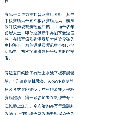
返。
賽協一直致力推動普及賽艇運動，其中
平板賽艇結合直立板及賽艇元素，艇身
設計較傳統賽艇輕盈易攜，且適合各年
齡層人士，即使運動新手亦能享受速度
感！在體育節及香港賽艇大使梁俊碩先
生指導下，精英運動員譚凱琳小姐亦於
活動中，初次於維港體驗平板賽艇的樂
趣。
賽艇夏日祭除了有陸上水池平板賽艇體
驗、1分鐘賽艇挑戰賽、AR&VR賽艇體
驗及各式遊戲攤位；亦有維港雙人平板
賽艇體驗，讓一眾參加者在教練帶領下
在維港上泛舟。今次活動亦有幸邀請到
香港水上運動議會及香港遊樂場協會為