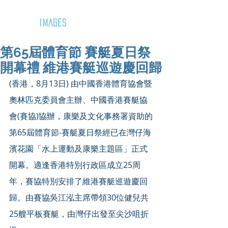
GOZAR
IMAGES
第65屆體育節 賽艇夏日祭
開幕禮 維港賽艇巡遊慶回歸
(香港，8月13日) 由中國香港體育協會暨
奧林匹克委員會主辦、中國香港賽艇協
會(賽協)協辦，康樂及文化事務署資助的
第65屆體育節-賽艇夏日祭經已在灣仔海
濱花園「水上運動及康樂主題區」正式
開幕。適逢香港特別行政區成立25周
年，賽協特別安排了維港賽艇巡遊慶回
歸。由賽協吳江泓主席帶領30位健兒共
25艘平板賽艇，由灣仔出發至尖沙咀折