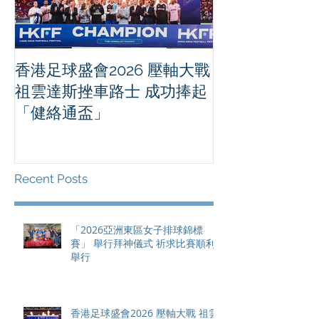
香港足球盛會2026 壓軸大戰
PPA亞洲職業
祖雲達斯挫車路士 成功捧起
1500 - 恒
「健絡通盃」
2026 香港將舉行亞洲首個大
滿貫賽事及 20
總獎金高達 11
Recent Posts
「2026亞洲東區女子排球錦標
賽」 舉行拜神儀式 祈求比賽順利
舉行
香港足球盛會2026 壓軸大戰 祖雲