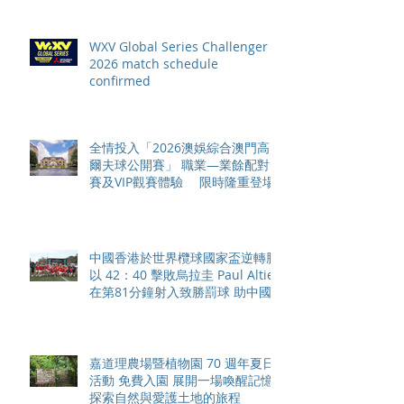
WXV Global Series Challenger
2026 match schedule
confirmed
全情投入「2026澳娛綜合澳門高
爾夫球公開賽」 職業—業餘配對
賽及VIP觀賽體驗 限時隆重登場
中國香港於世界欖球國家盃逆轉勝
以 42：40 擊敗烏拉圭 Paul Altier
在第81分鐘射入致勝罰球 助中國
香港隊在國家盃中取得首勝
嘉道理農場暨植物園 70 週年夏日
活動 免費入園 展開一場喚醒記憶
探索自然與愛護土地的旅程