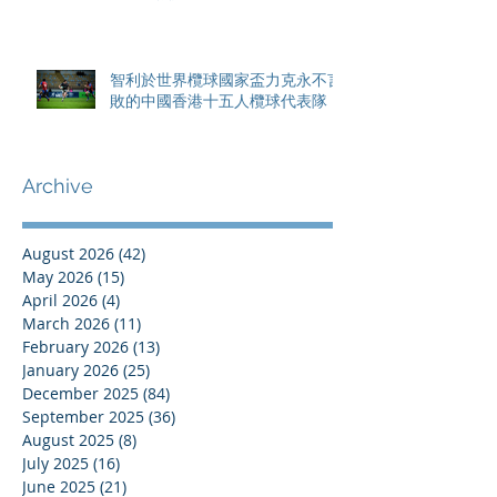
智利於世界欖球國家盃力克永不言
敗的中國香港十五人欖球代表隊
Archive
August 2026
(42)
42 posts
May 2026
(15)
15 posts
April 2026
(4)
4 posts
March 2026
(11)
11 posts
February 2026
(13)
13 posts
January 2026
(25)
25 posts
December 2025
(84)
84 posts
September 2025
(36)
36 posts
August 2025
(8)
8 posts
July 2025
(16)
16 posts
June 2025
(21)
21 posts