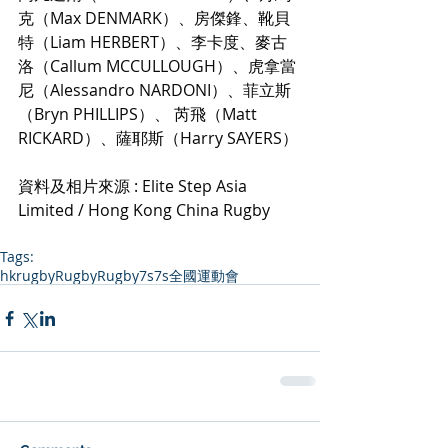
克（Max DENMARK）、房傑鋒、靴貝
特（Liam HERBERT）、李卡度、麥古
洛（Callum MCCULLOUGH）、虎拿當
尼（Alessandro NARDONI）、菲立斯
（Bryn PHILLIPS）、 芮飛（Matt 
RICKARD）、薩耶斯（Harry SAYERS）
資料及相片來源 : Elite Step Asia 
Limited / Hong Kong China Rugby
Tags:
hkrugby
Rugby
Rugby7s
7s
全國運動會