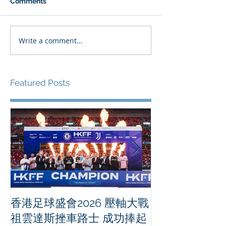
Comments
Write a comment...
Featured Posts
香港足球盛會2026 壓軸大戰
PPA亞洲職業
祖雲達斯挫車路士 成功捧起
1500 - 恒