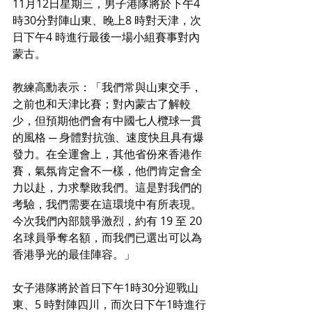
11月12日星期三，男子港隊將於下午4
時30分對陣山東、晚上8 時對天津，次
日下午4 時進行最後一場小組賽事對內
蒙古。
教練高勳表示：「我們常與山東交手，
之前也和天津比賽；對內蒙古了解較
少，但預期他們會有中國七人欖球一貫
的風格 ─ 身體對抗強、速度快且具有爆
發力。在全運會上，其他省份來香港作
賽，氣氛肯定會不一樣，他們肯定會全
力以赴，力求擊敗我們。這是對我們的
考驗，我們需要在這環境中有所表現。
今次我們內部競爭激烈，約有 19 至 20 
名球員爭奪名額，而我們已選出可以為
香港爭光的最佳陣容。」
女子港隊將於首日下午1時30分迎戰山
東、5 時對陣四川，而次日下午1時進行