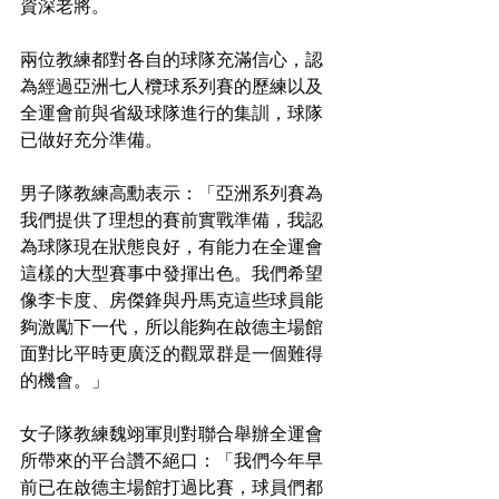
資深老將。
兩位教練都對各自的球隊充滿信心，認
為經過亞洲七人欖球系列賽的歷練以及
全運會前與省級球隊進行的集訓，球隊
已做好充分準備。
男子隊教練高勳表示：「亞洲系列賽為
我們提供了理想的賽前實戰準備，我認
為球隊現在狀態良好，有能力在全運會
這樣的大型賽事中發揮出色。我們希望
像李卡度、房傑鋒與丹馬克這些球員能
夠激勵下一代，所以能夠在啟德主場館
面對比平時更廣泛的觀眾群是一個難得
的機會。」
女子隊教練魏翊軍則對聯合舉辦全運會
所帶來的平台讚不絕口：「我們今年早
前已在啟德主場館打過比賽，球員們都