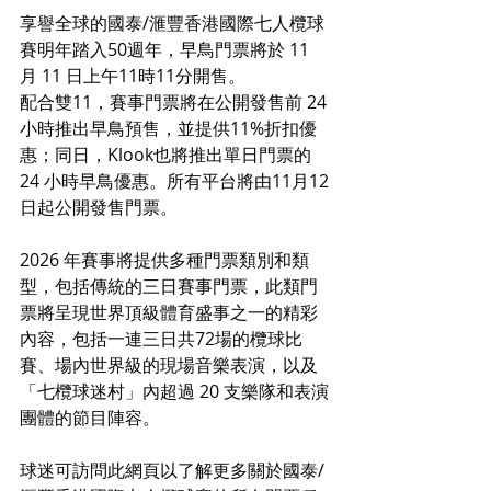
享譽全球的國泰/滙豐香港國際七人欖球
賽明年踏入50週年，早鳥門票將於 11 
月 11 日上午11時11分開售。
配合雙11，賽事門票將在公開發售前 24 
小時推出早鳥預售，並提供11%折扣優
惠；同日，Klook也將推出單日門票的 
24 小時早鳥優惠。所有平台將由11月12
日起公開發售門票。
2026 年賽事將提供多種門票類別和類
型，包括傳統的三日賽事門票，此類門
票將呈現世界頂級體育盛事之一的精彩
內容，包括一連三日共72場的欖球比
賽、場內世界級的現場音樂表演，以及
「七欖球迷村」內超過 20 支樂隊和表演
團體的節目陣容。
球迷可訪問此網頁以了解更多關於國泰/