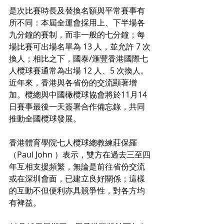
是次比賽時長及替換名額與平常賽事有
所不同：本屆全運會採用上、下半場各
九分鐘的賽制，而非一般的七分鐘；每
場比賽可出場名單為 13 人，並允許 7 次
換人；相比之下，國泰/滙豐香港國際七
人欖球賽通常為出場 12 人、5 次換人。
近年來，香港與各省份的交流顯著增
加。欖總與中國橄欖球協會將於11月14
日賽事最後一天簽署合作備忘錄，共同
推動全國欖球發展。
香港體育學院七人欖球總教練莊保羅
（Paul John ）表示，雙方在過去三至四
年互相支援頻繁，無論是前往省份交流
或在深圳會面，已建立良好關係；這樣
的互動不但便利亦具競爭性，對各方均
有裨益。