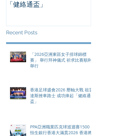
「健絡通盃」
2026 香港將舉行亞洲首個大
滿貫賽事及 20
總獎金高達 11
Recent Posts
「2026亞洲東區女子排球錦標
賽」 舉行拜神儀式 祈求比賽順利
舉行
香港足球盛會2026 壓軸大戰 祖雲
達斯挫車路士 成功捧起「健絡通
盃」
PPA亞洲職業匹克球巡迴賽1500 -
恒生銀行香港大滿貫2026 香港將