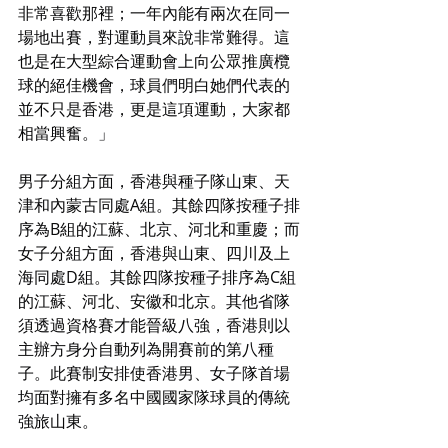
非常喜歡那裡；一年內能有兩次在同一
場地出賽，對運動員來說非常難得。這
也是在大型綜合運動會上向公眾推廣欖
球的絕佳機會，球員們明白她們代表的
並不只是香港，更是這項運動，大家都
相當興奮。」
男子分組方面，香港與種子隊山東、天
津和內蒙古同處A組。其餘四隊按種子排
序為B組的江蘇、北京、河北和重慶；而
女子分組方面，香港與山東、四川及上
海同處D組。其餘四隊按種子排序為C組
的江蘇、河北、安徽和北京。其他省隊
須透過資格賽才能晉級八強，香港則以
主辦方身分自動列為開賽前的第八種
子。此賽制安排使香港男、女子隊首場
均面對擁有多名中國國家隊球員的傳統
強旅山東。