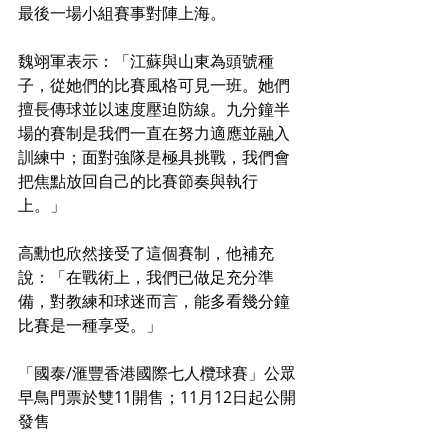
最後一場小組賽事對陣上海。
魏翊軍表示：「江蘇與山東為頭號種
子，從她們的比賽風格可見一班。她們
擅長傳球並以速度壓迫防線。九分鐘半
場的賽制是我們一直在努力適應並融入
訓練中；面對強隊是極具挑戰，我們會
把焦點放回自己的比賽節奏與執行
上。」
高勳也欣然接受了這個賽制，他補充
說：「在戰術上，我們已做足充分準
備，對教練和球迷而言，能多看幾分鐘
比賽是一種享受。」
「國泰/滙豐香港國際七人欖球賽」公眾
早鳥門票於雙11開售；11月12日起公開
發售