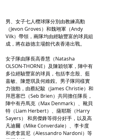
男、女子七人欖球隊分別由教練高勳
（Jevon Groves）和魏翊軍（Andy 
Vilk）帶領，兩隊均由經驗豐富的球員組
成，將在啟德主場館代表香港出戰。
女子隊由隊長高香慧（Natasha 
OLSON-THORNE）及陳穎領軍，陣中有
多位經驗豐富的球員，包括李念殷、藍
嘉敏、陳楚琪及何維銨。男子隊同樣實
力強勁，由蔡紀駿（James Christie）和
拜恩塞巴（Seb Brien）共同擔任隊長，
陣中有丹馬克（Max Denmark）、靴貝
特（Liam Herbert）、薩耶斯（Harry 
Sayers） 和房傑鋒等得分好手，以及高
凡迪爾（Mike Converdale）、李卡度
和虎拿當尼（Alessandro Nardoni）等