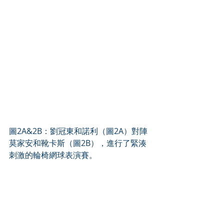
圖2A&2B：劉冠東和諾利（圖2A）對陣
莫家安和靴卡斯（圖2B），進行了緊湊
刺激的輪椅網球表演賽。 