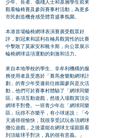
少年、長者、傷殘人士和基層學生前來
觀看輪椅賽及參與賽事村活動，為更多
市民創造機會感受體育盛事氛圍。
本港首場輪椅網球表演賽廣受觀眾好
評，劉冠東和諾利在極具觀賞性的比賽
中擊敗了莫家安和靴卡斯，向公眾展示
輪椅網球這項運動的刺激和活力。
來自本地學校的學生、非牟利機構的服
務使用者及受惠於「賽馬會樂動網球計
劃」的青少年受邀前往維園參與是次活
動，他們可於賽事村體驗了「網球同樂
區」各項互動遊戲，然後入場觀賞頂尖
網球手對疊。一班青少年在「網球同樂
區」玩得不亦樂乎，有小球迷說：「今
天過得很愉快，我很享受試玩各項網球
攤位遊戲，之後還能在網球主場親眼看
到頂級球手對決，真的很有意義。」