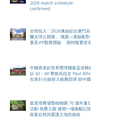
2026 match schedule
confirmed
全情投入「2026澳娛綜合澳門高
爾夫球公開賽」 職業—業餘配對
賽及VIP觀賽體驗 限時隆重登場
中國香港於世界欖球國家盃逆轉勝
以 42：40 擊敗烏拉圭 Paul Altier
在第81分鐘射入致勝罰球 助中國
香港隊在國家盃中取得首勝
嘉道理農場暨植物園 70 週年夏日
活動 免費入園 展開一場喚醒記憶
探索自然與愛護土地的旅程