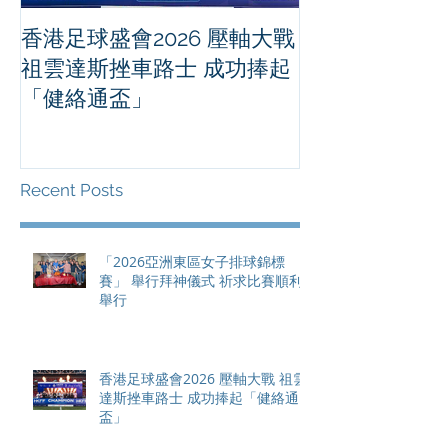
香港足球盛會2026 壓軸大戰
PPA亞洲職業
祖雲達斯挫車路士 成功捧起
1500 - 恒
「健絡通盃」
2026 香港將舉行亞洲首個大
滿貫賽事及 20
總獎金高達 11
Recent Posts
「2026亞洲東區女子排球錦標
賽」 舉行拜神儀式 祈求比賽順利
舉行
香港足球盛會2026 壓軸大戰 祖雲
達斯挫車路士 成功捧起「健絡通
盃」