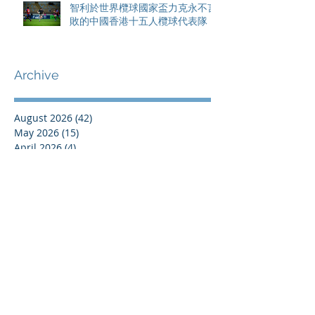
智利於世界欖球國家盃力克永不言
敗的中國香港十五人欖球代表隊
Archive
August 2026
(42)
42 posts
May 2026
(15)
15 posts
April 2026
(4)
4 posts
March 2026
(11)
11 posts
February 2026
(13)
13 posts
January 2026
(25)
25 posts
December 2025
(84)
84 posts
September 2025
(36)
36 posts
August 2025
(8)
8 posts
July 2025
(16)
16 posts
June 2025
(21)
21 posts
May 2025
(4)
4 posts
April 2025
(17)
17 posts
March 2025
(10)
10 posts