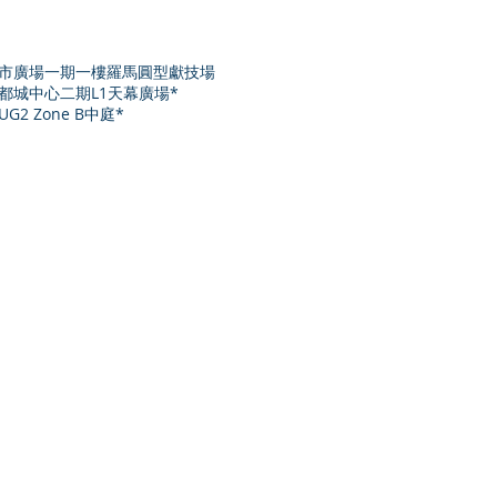
 沙田新城市廣場一期一樓羅馬圓型獻技場
將軍澳新都城中心二期L1天幕廣場*
UG2 Zone B中庭*