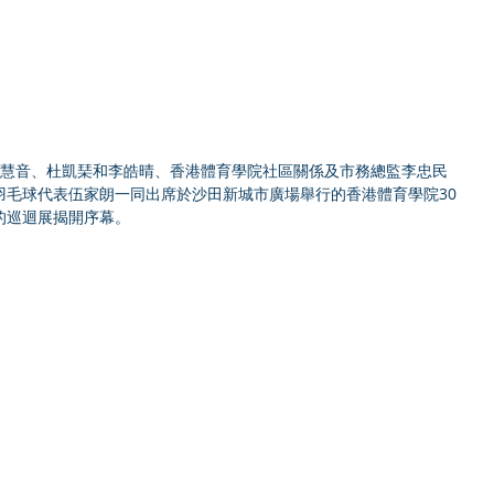
蘇慧音、杜凱琹和李皓晴、香港體育學院社區關係及市務總監李忠民
羽毛球代表伍家朗一同出席於沙田新城市廣場舉行的香港體育學院30
的巡迴展揭開序幕。