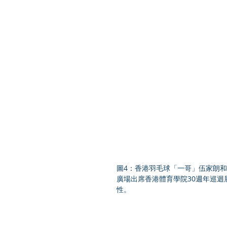
圖4：香港羽毛球「一哥」伍家朗
廣場出席香港體育學院30週年巡
性。