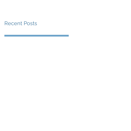
賽事及 2026 賽季最
戰 總獎金高達 110 萬
Recent Posts
美元