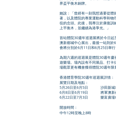
界盃平衡木銅牌。
她說：「曾經有一刻我想過要從體
著，以及體院的專業運動科學和物
役的念頭。此後，我專注於康復訓
上平衡木，並繼續為港爭光。」
首站體院30週年巡迴展將於今日起
澳新都城中心展出，最後一站則於6
會將分別於6月11日和6月25日
為期六週的巡迴展是體院30週年
遊樂場。場內設有不同展品、打卡
場觀眾更有機會獲得體院30週年限
香港體育學院30週年巡迴展詳情：
展覽日期及地點：
5月26日至6月5日           
6月8日至6月19日            
6月22日至7月3日            樂富廣
開放時間：
中午12時至晚上8時