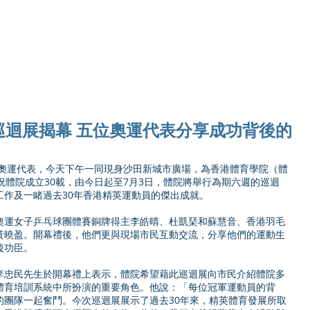
Ho
巡迴展揭幕 五位奧運代表分享成功背後的
五位香港奧運代表，今天下午一同現身沙田新城市廣場，為香港體育學院（體
祝體院成立30載，由今日起至7月3日，體院將舉行為期六週的巡迴
工作及一睹過去30年香港精英運動員的傑出成就。
奧運女子乒乓球團體賽銅牌得主李皓晴、杜凱琹和蘇慧音、香港羽毛
黃曉盈。開幕禮後，他們更與現場市民互動交流，分享他們的運動生
後功臣。
李忠民先生於開幕禮上表示，體院希望藉此巡迴展向市民介紹體院多
體育培訓系統中所扮演的重要角色。他說：「每位冠軍運動員的背
的團隊一起奮鬥。今次巡迴展展示了過去30年來，精英體育發展所取