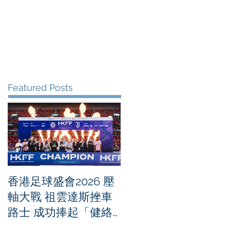
me
News
Albums
Contact
Featured Posts
香港足球盛會2026 壓
PPA亞洲職業匹克球
軸大戰 祖雲達斯挫車
迴賽1500 - 恒生銀行
路士 成功捧起「健絡
香港大滿貫2026 香港
通盃」
將舉行亞洲首個大滿