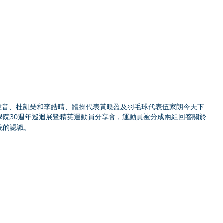
蘇慧音、杜凱琹和李皓晴、體操代表黃曉盈及羽毛球代表伍家朗今天下
學院30週年巡迴展暨精英運動員分享會，運動員被分成兩組回答關於
院的認識。