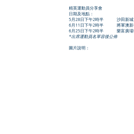
精英運動員分享會
日期及地點：
5月28日下午2時半          
6月11日下午2時半           
6月25日下午2時半           樂富廣場
*出席運動員名單容後公佈
圖片說明：