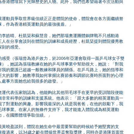
為香港體壇寫下光輝歷史的人物。此外，我們也希望藉著今次活動與
讓運動員爭取世界級佳績正正是體院的使命，體院會在各方面繼續努
隊，作為香港精英運動員的最強後盾。」
的李皓晴、杜凱琹和蘇慧音，她們那場奧運團體銅牌戰不只感動港
三人在分享會談到在體院的訓練和成長經歷，杜凱琹提到體院優秀教
深刻的感受。
感受（張瑞曾為港乒效力，於2006年亞運會取得一面乒乓球女子雙
練），她認為張瑞教練在她的乒乓球事業中幫助很大，她說：「對我
對我的愛護已超越一般教練和隊員的關係。在乒乓路上，她的指導和
巨大的影響，她教導我如何掌握比賽節奏和調節比賽時所面對的心理
人處事方面她也給我很多的啟發。」
奧運代表伍家朗認為，他能夠比其他羽毛球手在更早的受訓階段便能
個非常科學的訓練和支援系統。他表示：「跟大多數的精英運動員一
掘了對運動的興趣。影響我最深的人就是我爸爸，在他的鼓勵下，我
毛球事業。在家人的無條件支持下，我才能進入體院成為精英運動
力，在國際體壇爭取佳績。」
員黃曉盈談到，體院在她生命中最需要幫助的時候給予她堅實的支
康復過來，以34歲之齡在體操世界盃奪取獎牌，同時亦是港隊首面世