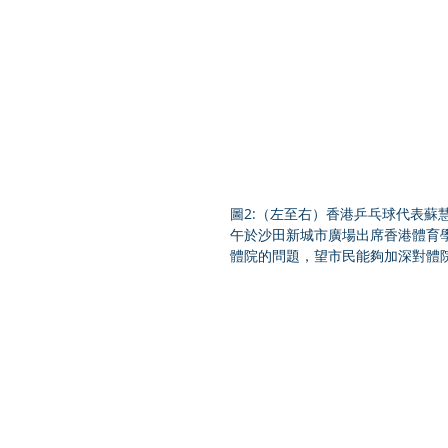
圖2:（左至右）香港乒乓球代表
午於沙田新城市廣場出席香港體育
體院的問題，望市民能夠加深對體