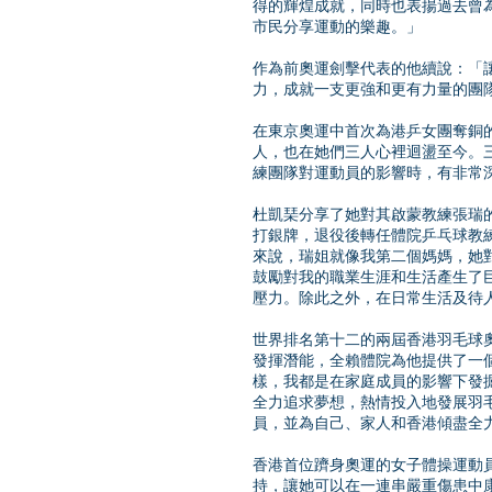
得的輝煌成就，同時也表揚過去曾
市民分享運動的樂趣。」
作為前奧運劍擊代表的他續說：「
力，成就一支更強和更有力量的團
在東京奧運中首次為港乒女團奪銅
人，也在她們三人心裡迴盪至今。
練團隊對運動員的影響時，有非常
杜凱琹分享了她對其啟蒙教練張瑞的
打銀牌，退役後轉任體院乒乓球教
來說，瑞姐就像我第二個媽媽，她
鼓勵對我的職業生涯和生活產生了
壓力。除此之外，在日常生活及待
世界排名第十二的兩屆香港羽毛球
發揮潛能，全賴體院為他提供了一
樣，我都是在家庭成員的影響下發
全力追求夢想，熱情投入地發展羽
員，並為自己、家人和香港傾盡全
香港首位躋身奧運的女子體操運動
持，讓她可以在一連串嚴重傷患中