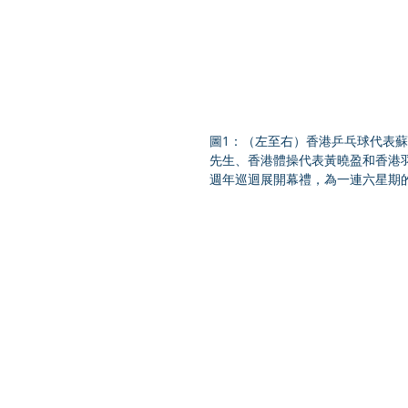
圖1：（左至右）香港乒乓球代表
先生、香港體操代表黃曉盈和香港
週年巡迴展開幕禮，為一連六星期