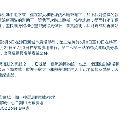
操生涯中退下來，但在家人和教練的不斷鼓勵下，加上我對體操的執
理治療團隊的幫助下，讓我再次踏上跳板、恢復訓練，從而打消了退
練，盡快讓身體和心靈都變得更強壯。事實證明，我能夠成功再度站
至6月5日在沙田新城市廣場舉行，第二站將於6月8日至19日在將軍
月22日至7月3日在樂富廣場舉行。第二和第三站的精英運動員分享
舉行，出席運動員名單容後公佈。
慶祝活動的亮點之一，它既是一個流動博物館，也是一個運動訓練場和
位及互動遊戲，歡迎一家大小和熱愛運動的人士到場參觀及體驗，入
量紀念品。
 沙田新城市廣場一期一樓羅馬圓型獻技場
將軍澳新都城中心二期L1天幕廣場
場UG2 Zone B中庭