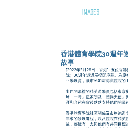
GOZAR
IMAGES
香港體育學院30週年
故事
[2022年5月28日，香港]: 
院）30週年巡迴展揭開序幕。為慶
互動展覽，讓市民加深認識體院的
出席開幕禮的精英運動員包括東京
球「一哥」伍家朗及「體操天使」
涯和介紹在背後默默支持他們的幕
香港體育學院社區關係及市務總監
年來的發展進程，以及體院在精英
後，都擁有一支與他們有共同目標