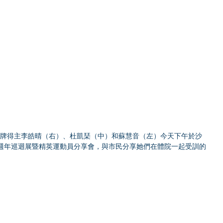
銅牌得主李皓晴（右）、杜凱琹（中）和蘇慧音（左）今天下午於沙
0週年巡迴展暨精英運動員分享會，與市民分享她們在體院一起受訓的