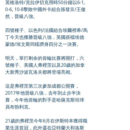
英格洛特/克拉伊切克用時50分鐘以6-1, 
0-6, 10-8擊敗中國外卡組合孫發京/王傲
然，晉級八強。
四號種子、以色列/法國組合埃爾裡希/馬
丁今天也獲勝晉級八強，英國搭檔埃德
蒙德/埃文斯同樣躋身四分之一決賽。
明天，單打剩余的首輪比賽將開打，六
號種子、美國人弗裡茨以及20歲的加拿
大新秀沙波瓦洛夫都將登場亮相。
這是弗裡茨第三次參加成都公開賽，
2017年他晉級八強，去年則止步半決
賽，今年他首輪的對手是哈薩克斯坦球
員布勃利克。
21歲的弗裡茨今年6月在伊斯特本獲得職
業生涯首冠，此外還在亞特蘭大和洛斯