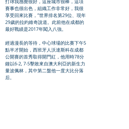
打球我感覺很好，這座城市很棒，這項
賽事也很出色，組織工作非常好，我很
享受回來比賽，”世界排名第29位、現年
29歲的拉約維奇說道。此前他在成都的
最好戰績是2017年闖入八強。
經過漫長的等待，中心球場的比賽下午5
點半才開始，西班牙人沃達斯科在成都
公開賽的首秀取得開門紅，他用時78分
鐘以6-2, 7-5擊敗來自澳大利亞的新生力
量波佩林，其中第二盤他一度大比分落
后。