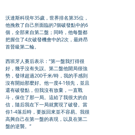
沃達斯科現年35歲，世界排名第35位，
他挽救了自己所面臨的7個破發點中的6
個，全部來自第二盤；同時，他每盤都
把握住了4次破發機會中的2次，最終昂
首晉級第二輪。
西班牙人賽后表示：“第一盤我打得很
好，幾乎沒有失誤。第二盤他開局很強
勢，發球超過200千米/時，我的手感則
沒有開始那麼好。他一度4-1領先，並且
還有破發點，但我沒有放棄，一直戰
斗，保住了那一局。這給了我很大的自
信，隨后我在下一局就實現了破發。當
你1-4落后時，要扳回來並不容易。我很
高興自己在第一盤的表現，以及在第二
盤的逆襲。”