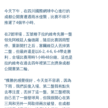
今天下午，在四川國際網球中心進行的
成都公開賽遭遇雨水侵襲，比賽不得不
推遲了4個半小時。
在2號球場，五號種子拉約維奇先勝一盤
領先阿根廷人倫德羅，隨后比賽因雨暫
停。重新開打之后，塞爾維亞人丟掉第
二盤，但最終還是以6-2, 4-6, 6-4帶走勝
利，全場比賽用時1小時48分鐘。這也是
拉約維奇在過去四年裡第三次躋身成都
公開賽第二輪。
“獲勝的感覺很好，今天並不容易，因為
下雨，我們反復入場。第二盤我有點失
去專注度，丟掉了這一盤。第三盤裡我
自己丟了一個發球局，但我很開心在第
三局和另外一局取得兩次破發。在成都