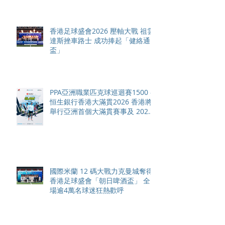
香港足球盛會2026 壓軸大戰 祖雲
達斯挫車路士 成功捧起「健絡通
盃」
PPA亞洲職業匹克球巡迴賽1500 -
恒生銀行香港大滿貫2026 香港將
舉行亞洲首個大滿貫賽事及 2026
賽季最終戰 總獎金高達 110 萬美
元
國際米蘭 12 碼大戰力克曼城奪得
香港足球盛會「朝日啤酒盃」 全
場逾4萬名球迷狂熱歡呼