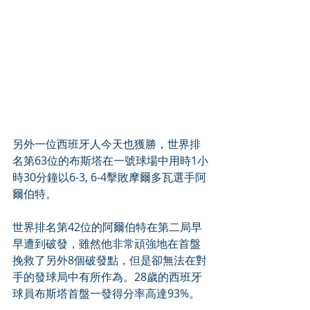
另外一位西班牙人今天也獲勝，世界排
名第63位的布斯塔在一號球場中用時1小
時30分鐘以6-3, 6-4擊敗摩爾多瓦選手阿
爾伯特。
世界排名第42位的阿爾伯特在第二局早
早遭到破發，雖然他非常頑強地在首盤
挽救了另外8個破發點，但是卻無法在對
手的發球局中有所作為。28歲的西班牙
球員布斯塔首盤一發得分率高達93%。