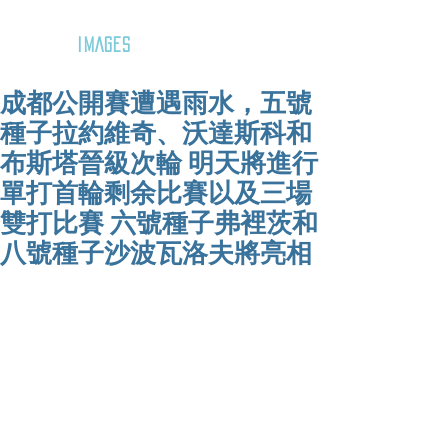
GOZAR
IMAGES
成都公開賽遭遇雨水，五號
種子拉約維奇、沃達斯科和
布斯塔晉級次輪 明天將進行
單打首輪剩余比賽以及三場
雙打比賽 六號種子弗裡茨和
八號種子沙波瓦洛夫將亮相