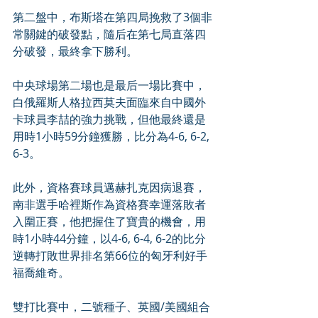
第二盤中，布斯塔在第四局挽救了3個非
常關鍵的破發點，隨后在第七局直落四
分破發，最終拿下勝利。
中央球場第二場也是最后一場比賽中，
白俄羅斯人格拉西莫夫面臨來自中國外
卡球員李喆的強力挑戰，但他最終還是
用時1小時59分鐘獲勝，比分為4-6, 6-2, 
6-3。
此外，資格賽球員邁赫扎克因病退賽，
南非選手哈裡斯作為資格賽幸運落敗者
入圍正賽，他把握住了寶貴的機會，用
時1小時44分鐘，以4-6, 6-4, 6-2的比分
逆轉打敗世界排名第66位的匈牙利好手
福喬維奇。
雙打比賽中，二號種子、英國/美國組合