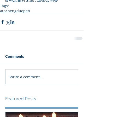
資料及相片來源 : 成都公開賽
Tags:
atp
chengduopen
Comments
Write a comment...
Featured Posts