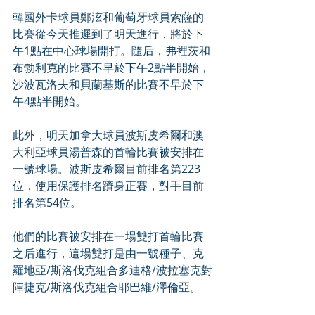
韓國外卡球員鄭泫和葡萄牙球員索薩的
比賽從今天推遲到了明天進行，將於下
午1點在中心球場開打。隨后，弗裡茨和
布勃利克的比賽不早於下午2點半開始，
沙波瓦洛夫和貝蘭基斯的比賽不早於下
午4點半開始。
此外，明天加拿大球員波斯皮希爾和澳
大利亞球員湯普森的首輪比賽被安排在
一號球場。波斯皮希爾目前排名第223
位，使用保護排名躋身正賽，對手目前
排名第54位。
他們的比賽被安排在一場雙打首輪比賽
之后進行，這場雙打是由一號種子、克
羅地亞/斯洛伐克組合多迪格/波拉塞克對
陣捷克/斯洛伐克組合耶巴維/澤倫亞。