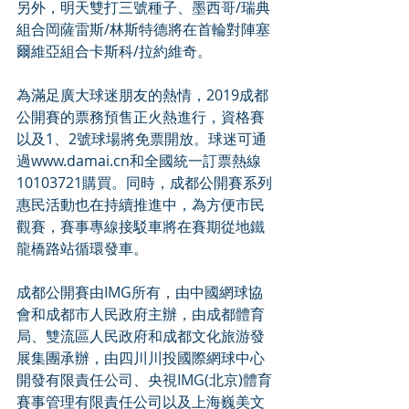
另外，明天雙打三號種子、墨西哥/瑞典
組合岡薩雷斯/林斯特德將在首輪對陣塞
爾維亞組合卡斯科/拉約維奇。
為滿足廣大球迷朋友的熱情，2019成都
公開賽的票務預售正火熱進行，資格賽
以及1、2號球場將免票開放。球迷可通
過www.damai.cn和全國統一訂票熱線
10103721購買。同時，成都公開賽系列
惠民活動也在持續推進中，為方便市民
觀賽，賽事專線接駁車將在賽期從地鐵
龍橋路站循環發車。
成都公開賽由IMG所有，由中國網球協
會和成都市人民政府主辦，由成都體育
局、雙流區人民政府和成都文化旅游發
展集團承辦，由四川川投國際網球中心
開發有限責任公司、央視IMG(北京)體育
賽事管理有限責任公司以及上海巍美文