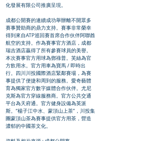
化發展有限公司推廣呈現。
成都公開賽的連續成功舉辦離不開眾多
賽事贊助商的鼎力支持。賽事非常榮幸
得到來自ATP巡回賽首席合作伙伴阿聯酋
航空的支持。作為賽事官方酒店，成都
瑞吉酒店贏得了所有參賽球員的美譽。
本次賽事官方用球為鄧祿普。芙絲為官
方飲用水。官方用車為寶馬 / 即時出
行。四川川投國際酒店緊鄰賽場，為賽
事提供了便捷和周到的服務。愛奇藝體
育為獨家官方數字媒體合作伙伴。尤尼
克斯為官方穿線服務商。官方公共交通
平台為天府通。官方健身設備為英派
斯。“楊子江中水、蒙頂山上茶”，川投集
團蒙頂山茶為賽事提供官方用茶，營造
濃郁的中國茶文化。