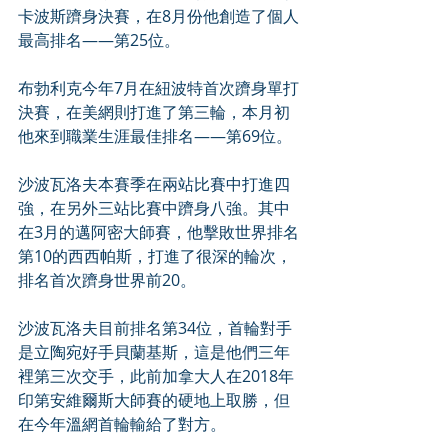
卡波斯躋身決賽，在8月份他創造了個人
最高排名——第25位。
布勃利克今年7月在紐波特首次躋身單打
決賽，在美網則打進了第三輪，本月初
他來到職業生涯最佳排名——第69位。
沙波瓦洛夫本賽季在兩站比賽中打進四
強，在另外三站比賽中躋身八強。其中
在3月的邁阿密大師賽，他擊敗世界排名
第10的西西帕斯，打進了很深的輪次，
排名首次躋身世界前20。
沙波瓦洛夫目前排名第34位，首輪對手
是立陶宛好手貝蘭基斯，這是他們三年
裡第三次交手，此前加拿大人在2018年
印第安維爾斯大師賽的硬地上取勝，但
在今年溫網首輪輸給了對方。