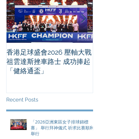
香港足球盛會2026 壓軸大戰
PPA亞洲職業
祖雲達斯挫車路士 成功捧起
1500 - 恒
「健絡通盃」
2026 香港將舉行亞洲首個大
滿貫賽事及 20
總獎金高達 11
Recent Posts
「2026亞洲東區女子排球錦標
賽」 舉行拜神儀式 祈求比賽順利
舉行