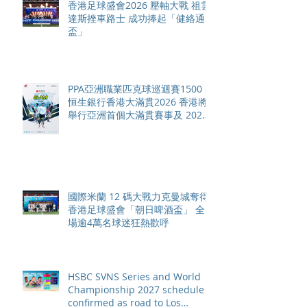
香港足球盛會2026 壓軸大戰 祖雲
達斯挫車路士 成功捧起「健絡通
盃」
PPA亞洲職業匹克球巡迴賽1500 -
恒生銀行香港大滿貫2026 香港將
舉行亞洲首個大滿貫賽事及 2026
賽季最終戰 總獎金高達 110 萬美
元
國際米蘭 12 碼大戰力克曼城奪得
香港足球盛會「朝日啤酒盃」 全
場逾4萬名球迷狂熱歡呼
HSBC SVNS Series and World
Championship 2027 schedule
confirmed as road to Los