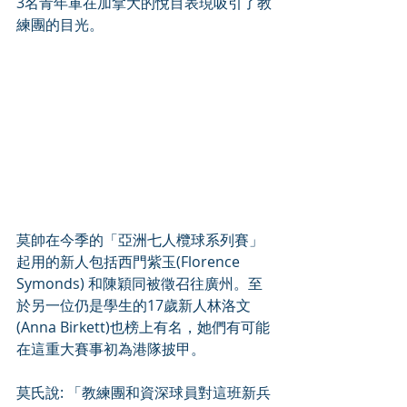
3名青年軍在加拿大的悅目表現吸引了教
練團的目光。
莫帥在今季的「亞洲七人欖球系列賽」
起用的新人包括西門紫玉(Florence 
Symonds) 和陳穎同被徵召往廣州。至
於另一位仍是學生的17歲新人林洛文
(Anna Birkett)也榜上有名，她們有可能
在這重大賽事初為港隊披甲。
莫氏說: 「教練團和資深球員對這班新兵