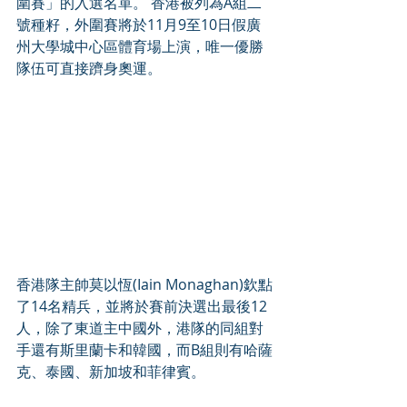
圍賽」的入選名單。 香港被列為A組二
號種籽，外圍賽將於11月9至10日假廣
州大學城中心區體育場上演，唯一優勝
隊伍可直接躋身奧運。
香港隊主帥莫以恆(Iain Monaghan)欽點
了14名精兵，並將於賽前決選出最後12
人，除了東道主中國外，港隊的同組對
手還有斯里蘭卡和韓國，而B組則有哈薩
克、泰國、新加坡和菲律賓。