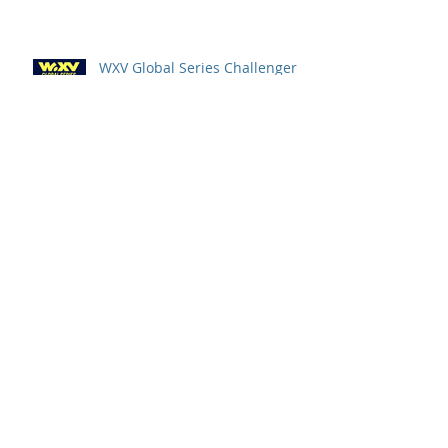
Angeles 2028 gathers pace
WXV Global Series Challenger
2026 match schedule
confirmed
全情投入「2026澳娛綜合澳門高
爾夫球公開賽」 職業—業餘配對
賽及VIP觀賽體驗 限時隆重登場
中國香港於世界欖球國家盃逆轉勝
以 42：40 擊敗烏拉圭 Paul Altier
在第81分鐘射入致勝罰球 助中國
香港隊在國家盃中取得首勝
嘉道理農場暨植物園 70 週年夏日
活動 免費入園 展開一場喚醒記憶