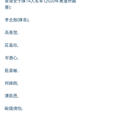
香港女子隊14人名單​ (2020年奧運外圍
賽):​
李念殷(隊長),​
高香慧,
莊嘉欣,​
岑惠心,​
藍嘉敏,​
何維銨,
潘凱恩,​
歐陽倩怡,