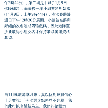
午2時44分) ，第二場是中國(11月9日，
傍晚6時) ，而最後一場小組賽將對韓國
(11月9日，上午9時44分) ，淘汰賽將於
週日下午12時30分展開。小組首名將與
鄰組的次名湊成四強戲碼，因此港隊至
少要取得小組次名才保持爭取奧運資格
希望。
自1月執教港隊以來，莫以恆對球員信心
十足並說: 「今次選兵點將並不容易，我
們此行以老帶新為主。我們的整體力