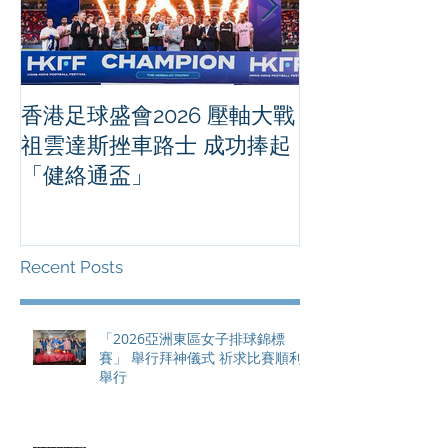
香港足球盛會2026 壓軸大戰
PPA亞洲職業
祖雲達斯挫車路士 成功捧起
1500 - 恒
「健絡通盃」
2026 香港將舉行亞洲首個大
滿貫賽事及 20
總獎金高達 11
Recent Posts
「2026亞洲東區女子排球錦標
賽」 舉行拜神儀式 祈求比賽順利
舉行