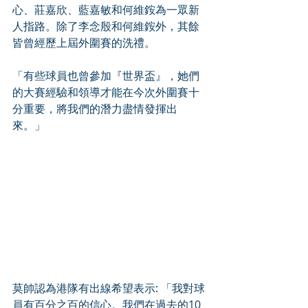
心、莊嘉欣、藍嘉敏和何維銨為一眾新
人指路。除了李念殷和何維銨外，其餘
皆曾經歷上屆外圍賽的洗禮。
「有些球員也曾參加『世界盃』，她們
的大賽經驗和領導才能在今次外圍賽十
分重要，將我們的潛力盡情發揮出
來。」
莫帥認為港隊有出線希望表示: 「我對球
員有百分之百的信心。我們在過去的10