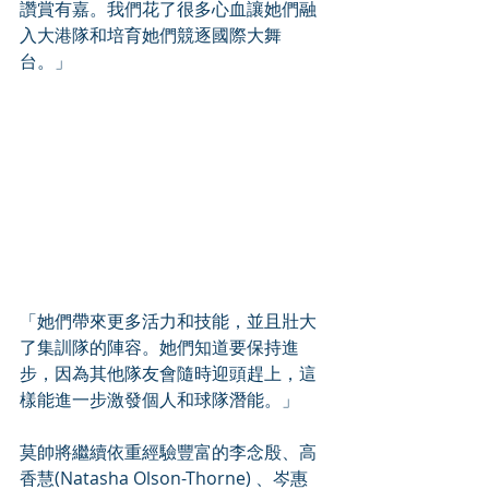
讚賞有嘉。我們花了很多心血讓她們融
入大港隊和培育她們競逐國際大舞
台。」
「她們帶來更多活力和技能，並且壯大
了集訓隊的陣容。她們知道要保持進
步，因為其他隊友會隨時迎頭趕上，這
樣能進一步激發個人和球隊潛能。」
莫帥將繼續依重經驗豐富的李念殷、高
香慧(Natasha Olson-Thorne) 、岑惠