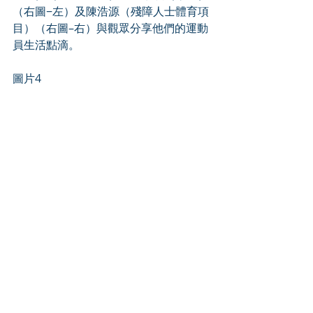
（右圖−左）及陳浩源（殘障人士體育項
目）（右圖–右）與觀眾分享他們的運動
員生活點滴。
圖片4