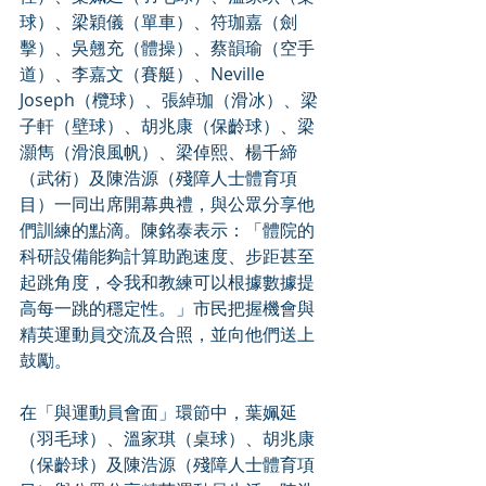
球）、梁穎儀（單車）、符珈嘉（劍
擊）、吳翹充（體操）、蔡韻瑜（空手
道）、李嘉文（賽艇）、Neville 
Joseph（欖球）、張綽珈（滑冰）、梁
子軒（壁球）、胡兆康（保齡球）、梁
灝雋（滑浪風帆）、梁倬熙、楊千締
（武術）及陳浩源（殘障人士體育項
目）一同出席開幕典禮，與公眾分享他
們訓練的點滴。陳銘泰表示：「體院的
科研設備能夠計算助跑速度、步距甚至
起跳角度，令我和教練可以根據數據提
高每一跳的穩定性。」市民把握機會與
精英運動員交流及合照，並向他們送上
鼓勵。
在「與運動員會面」環節中，葉姵延
（羽毛球）、溫家琪（桌球）、胡兆康
（保齡球）及陳浩源（殘障人士體育項