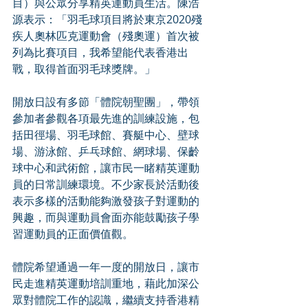
目）與公眾分享精英運動員生活。陳浩
源表示：「羽毛球項目將於東京2020殘
疾人奧林匹克運動會（殘奧運）首次被
列為比賽項目，我希望能代表香港出
戰，取得首面羽毛球獎牌。」
開放日設有多節「體院朝聖團」，帶領
參加者參觀各項最先進的訓練設施，包
括田徑場、羽毛球館、賽艇中心、壁球
場、游泳館、乒乓球館、網球場、保齡
球中心和武術館，讓市民一睹精英運動
員的日常訓練環境。不少家長於活動後
表示多樣的活動能夠激發孩子對運動的
興趣，而與運動員會面亦能鼓勵孩子學
習運動員的正面價值觀。
體院希望通過一年一度的開放日，讓市
民走進精英運動培訓重地，藉此加深公
眾對體院工作的認識，繼續支持香港精