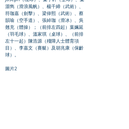
灝雋（滑浪風帆）、楊千締（武術）、
符珈嘉（劍擊）、梁倬熙（武術）、蔡
韻瑜（空手道）、張綽珈（滑冰）、吳
翹充（體操）；（前排左四起）葉姵延
（羽毛球）、溫家琪（桌球）、（前排
左十一起）陳浩源（殘障人士體育項
目）、李嘉文（賽艇）及胡兆康（保齡
球）。
圖片2