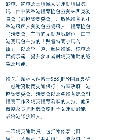
齡球、網球及三項鐵人等運動項目試
玩；由中國香港體育協會暨奧林匹克委
員會（港協暨奧委會）、啟德體育園和
香港殘疾人奧委會暨傷殘人士體育協會
（殘奧會）主持的互動遊戲攤位；由香
港賽馬會主持的「與雪特蘭小馬合
照」，以及空手道、藝術體操、欖球及
武術示範，提升參加者對精英運動的認
識及興趣。
體院主席林大輝博士SBS JP於開幕典禮
上感謝贊助商交通銀行、特區政府、港
協暨奧委會、殘奧會以及各體育總會對
體院工作及精英體育發展的支持。他又
鼓勵家長把握機會發掘子女運動潛能，
栽培港隊接班人。
一眾精英運動員，包括陳銘泰（田
徑）、葉姵延（羽毛球）、溫家琪（桌