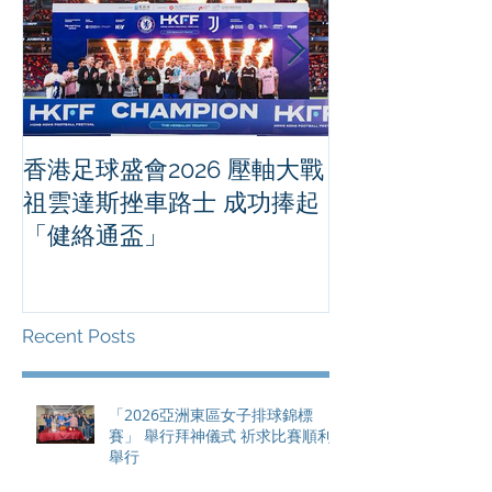
香港足球盛會2026 壓軸大戰
PPA亞洲職業
祖雲達斯挫車路士 成功捧起
1500 - 恒
「健絡通盃」
2026 香港將舉行亞洲首個大
滿貫賽事及 20
總獎金高達 11
Recent Posts
「2026亞洲東區女子排球錦標
賽」 舉行拜神儀式 祈求比賽順利
舉行