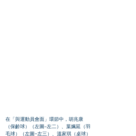
在「與運動員會面」環節中，胡兆康
（保齡球）（左圖–左二）、葉姵延（羽
毛球）（左圖−左三）、溫家琪（桌球）