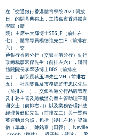
在「交通銀行香港體育學院2020 開放
日」的開幕典禮上，主禮嘉賓香港體育
學院（體
院）主席林大輝博士SBS JP（前排右
七）、體育專員楊德強先生JP（前排右
六）、交
通銀行香港分行（交銀香港分行）副行
政總裁廖宏傑先生（前排左六），聯同
體院院長李翠莎博士BBS（前排左
三）、副院長蔡玉坤先生MH（前排右
五）、社區關係及市務總監李忠民先生
（前排左一）、交銀香港分行品牌管理
及市務主管及總裁辦公室主管助理王珊
珊女士（前排右四）以及業務管理部總
經理黃健庭先生（前排左二）與一眾精
英運動員合照，包括（後排左起）梁穎
儀（單車）、陳銘泰（田徑）、Neville 
Joseph（欖球）、梁子軒（壁球）、梁