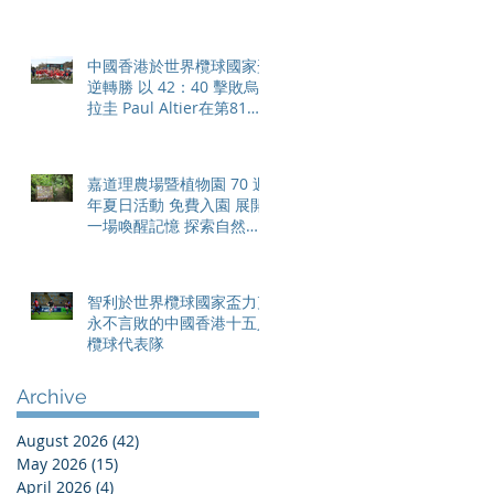
體驗 限時隆重登場
中國香港於世界欖球國家盃
逆轉勝 以 42：40 擊敗烏
拉圭 Paul Altier在第81分
鐘射入致勝罰球 助中國香
港隊在國家盃中取得首勝
嘉道理農場暨植物園 70 週
年夏日活動 免費入園 展開
一場喚醒記憶 探索自然與
愛護土地的旅程
智利於世界欖球國家盃力克
永不言敗的中國香港十五人
欖球代表隊
Archive
August 2026
(42)
42 posts
May 2026
(15)
15 posts
April 2026
(4)
4 posts