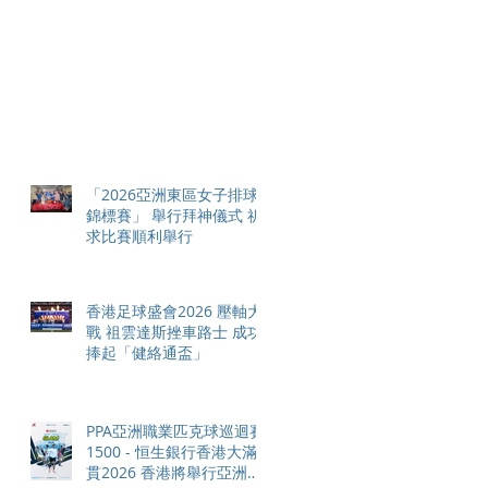
「2026亞洲東區女子排球
錦標賽」 舉行拜神儀式 祈
求比賽順利舉行
香港足球盛會2026 壓軸大
戰 祖雲達斯挫車路士 成功
捧起「健絡通盃」
PPA亞洲職業匹克球巡迴賽
1500 - 恒生銀行香港大滿
貫2026 香港將舉行亞洲首