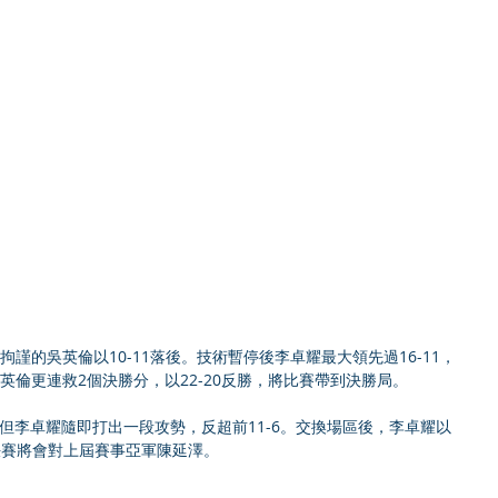
謹的吳英倫以10-11落後。技術暫停後李卓耀最大領先過16-11，
英倫更連救2個決勝分，以22-20反勝，將比賽帶到決勝局。
，但李卓耀隨即打出一段攻勢，反超前11-6。交換場區後，李卓耀以
。決賽將會對上屆賽事亞軍陳延澤。