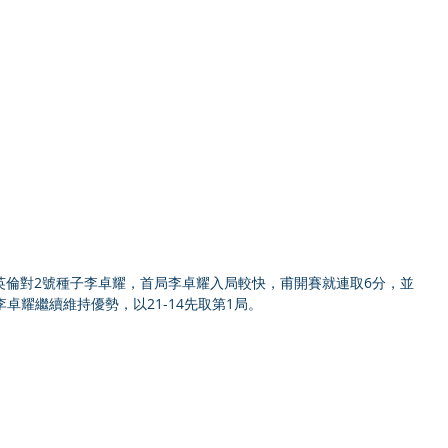
英倫對2號種子李卓耀，首局李卓耀入局較快，甫開賽就連取6分，並
李卓耀繼續維持優勢，以21-14先取第1局。