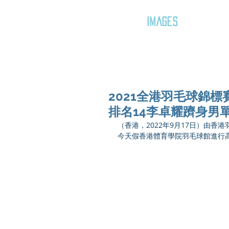
GOZAR
IMAGES
2021全港羽毛球錦
排名14李卓耀躋身男
（香港，2022年9月17日）由香
今天假
香港體育學院羽毛球館進行