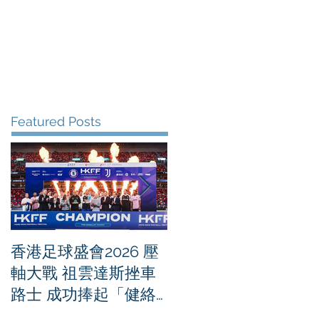
me
News
Albums
Contact
Featured Posts
香港足球盛會2026 壓
PPA亞洲職業匹克球
軸大戰 祖雲達斯挫車
迴賽1500 - 恒生銀行
路士 成功捧起「健絡
香港大滿貫2026 香港
通盃」
將舉行亞洲首個大滿