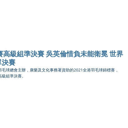
Ho
標賽高級組準決賽 吳英倫惜負未能衛冕 世界
單決賽
港羽毛球總會主辦，康樂及文化事務署資助的2021全港羽毛球錦標賽，
高級組準決賽。