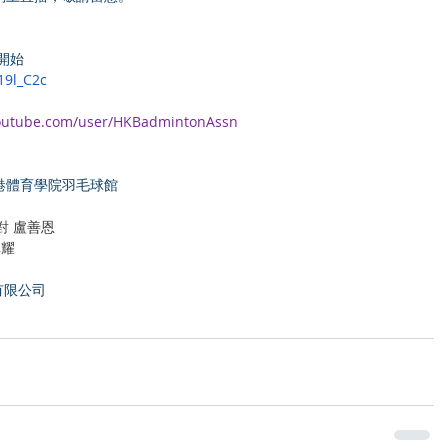
開始
19l_C2c
youtube.com/user/HKBadmintonAssn
/ 香港體育學院羽毛球館
對 盧善恩
卓耀
有限公司