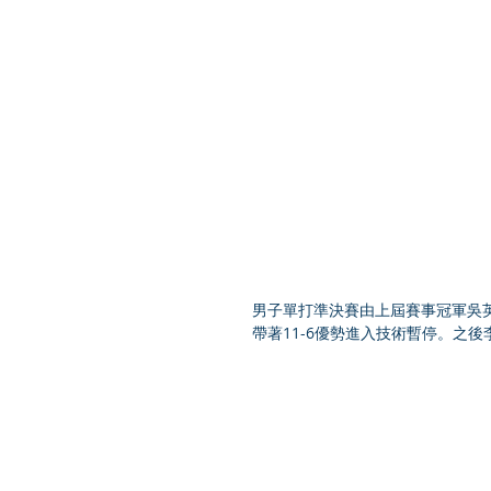
男子單打準決賽由上屆賽事冠軍吳
帶著11-6優勢進入技術暫停。之後