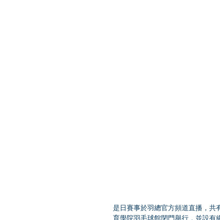
是日賽事於羽總官方頻道直播，共有
育學院羽毛球館閉門舉行，並設有