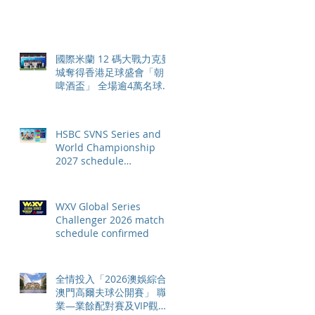
個大滿貫賽事及 2026 賽季
最終戰 總獎金高達 110 萬
美元
國際米蘭 12 碼大戰力克曼
城奪得香港足球盛會「朝日
啤酒盃」 全場逾4萬名球迷
狂熱歡呼
HSBC SVNS Series and
World Championship
2027 schedule
confirmed as road to Los
Angeles 2028 gathers
pace
WXV Global Series
Challenger 2026 match
schedule confirmed
全情投入「2026澳娛綜合
澳門高爾夫球公開賽」 職
業—業餘配對賽及VIP觀賽