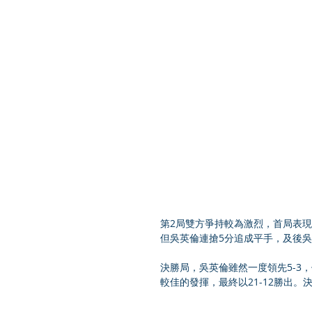
第2局雙方爭持較為激烈，首局表現拘
但吳英倫連搶5分追成平手，及後吳
決勝局，吳英倫雖然一度領先5-3
較佳的發揮，最終以21-12勝出