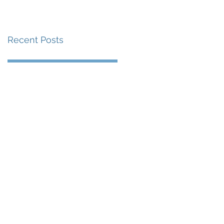
賽事及 2026 賽季最
戰 總獎金高達 110 萬
Recent Posts
美元