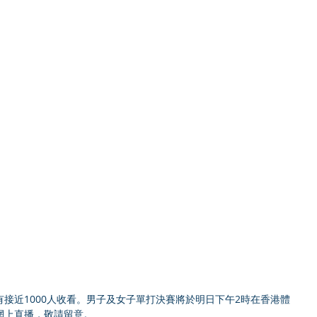
接近1000人收看。男子及女子單打決賽將於明日下午2時在香港體
網上直播，敬請留意。