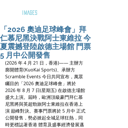
GOZAR
IMAGES
「2026 奧迪足球峰會」拜
仁慕尼黑決戰阿士東維拉 今
夏震撼登陸啟德主場館 門票
5 月中公開發售
(2026 年 4 月 21 日，香港)—— 主辦方
廓開體育(KuoKai Sports)、承辦方 
Scramble Events 今日共同宣布，萬眾
矚目的「2026 奧迪足球峰會」將於 
2026 年 8 月 7 日(星期五) 在啟德主場館
盛大上演。屆時，歐洲頂級豪門拜仁慕
尼黑將與英超勁旅阿士東維拉在香港上
演 巔峰對決。賽事門票將於 5 月中 正式
公開發售，勢必掀起全城足球狂熱，同
時更標誌著香港 體育及盛事經濟發展邁