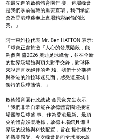
在最先進的啟德體育園作 賽。這場峰會
是我們季前備戰的重要直環，我們承諾
會為香港球迷奉上直場精彩絕倫的比
賽。」
阿士東維拉代表 Mr. Ben HATTON 表示:
「球會正處於激『人心的發展階段，能
夠參與 盛2026 奧迪足球峰會，並在全新
的世界級場館與頂尖對手交鋒，對球隊
來說是直次絕佳的考 驗。我們十分期待
與香港的維拉球迷見面，感受這座城市
獨特的足球熱情。」
啟德體育園行政總裁 金民豪先生表示:
「我們非常自豪能在啟德體育園迎接這
場國際足球盛 事。作為香港最新、最頂
尖的體育娛樂地標，啟德主場館具備世
界級的設施與科技配置，旨在 提供極力
的觀賽感受。今次峰會是向全球展示啟