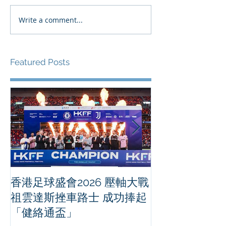
Write a comment...
Featured Posts
香港足球盛會2026 壓軸大戰
PPA亞洲職業
祖雲達斯挫車路士 成功捧起
1500 - 恒
「健絡通盃」
2026 香港將舉行亞洲首個大