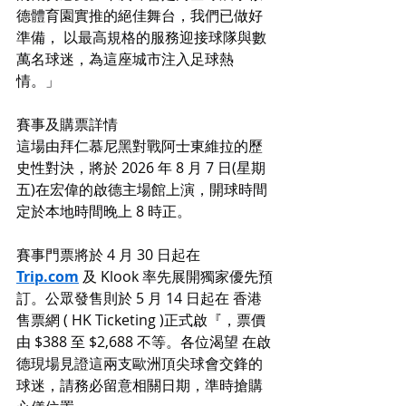
德體育園實推的絕佳舞台，我們已做好
準備， 以最高規格的服務迎接球隊與數
萬名球迷，為這座城市注入足球熱
情。」
賽事及購票詳情
這場由拜仁慕尼黑對戰阿士東維拉的歷
史性對決，將於 2026 年 8 月 7 日(星期
五)在宏偉的啟德主場館上演，開球時間
定於本地時間晚上 8 時正。
賽事門票將於 4 月 30 日起在 
Trip.com
 及 Klook 率先展開獨家優先預
訂。公眾發售則於 5 月 14 日起在 香港
售票網 ( HK Ticketing )正式啟『，票價
由 $388 至 $2,688 不等。各位渴望 在啟
德現場見證這兩支歐洲頂尖球會交鋒的
球迷，請務必留意相關日期，準時搶購