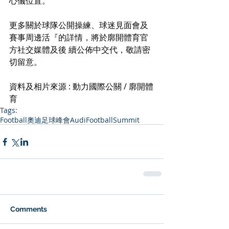
心儀位置。
更多關於球隊公開操練、球迷見面會及
賽事周邊活『的詳情，將於廓開體育官
方社交媒體及後 續公佈中交代，敬請密
切留意。
資料及相片來源 : 動力國際公關 / 廓開體
育
Tags:
Football
奧迪足球峰會
AudiFootballSummit
Comments