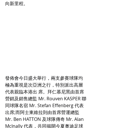
向新里程。
發佈會今日盛大舉行，兩支參賽球隊均
極為重視是次亞洲之行，特別派出高層
代表親臨本港出 席。拜仁慕尼黑由首席
營銷及銷售總監 Mr. Rouven KASPER 聯
同球隊名宿 Mr. Stefan Effenberg 代表
出席;而阿士東維拉則由首席營運總監 
Mr. Ben HATTON 及球隊傳奇 Mr. Alan 
McInally 代表，共同揭開今夏奧迪足球