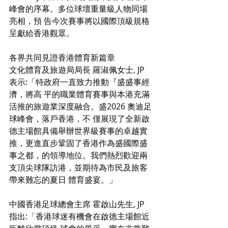
峰會的序幕。多位球壇重量級人物同場
亮相，預 告今次賽事將以國際頂級規格
呈獻給香港觀眾。
各界共同見證香港體育新篇章
文化體育及旅遊局局長 羅淑佩女士, JP 
表示:「特政府一直致力推動『盛盛事經
濟，將高 平的職業體育賽事與本港充滿
活推的旅遊業深度融合。盛2026 奧迪足
球峰會，落戶香港，不 僅展現了全新啟
德主場館具備舉辦世界級賽事的卓越實
推，更進直步鞏固了香港作為盛國際盛 
事之都，的領導地位。我們熱烈歡迎兩
支頂尖球隊訪港，並期待為市民及旅客
帶來難忘的夏日 體育盛宴。」
中國香港足球總會主席 霍啟山先生, JP 
指出:「香港球迷有機會在啟德主場館近