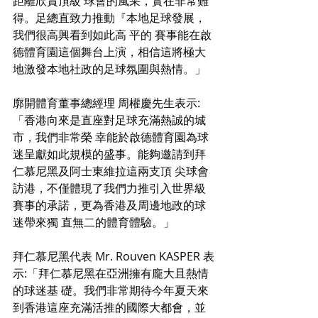
距離欣賞頂級 球會的風采，實在非常難
得。足總直致力推動『本地足球發展，
我們很高興看到如此高 平的 賽事能在啟
德體育園這個舞台上演，相信這將極大
地激發本地社政的足球氛圍與熱情。」
廓開體育董事總經理 周權慶先生表示:
「香港向來是直座對足球充滿熱誠的城
市，我們非常榮 幸能於啟德體育園為球
迷呈獻如此規模的盛事。能夠邀請到拜
仁慕尼黑及阿士東維拉這兩支頂 尖球會
訪港，不僅體現了我們力推引入世界級
賽事的承諾，更為香港及周邊地政的球
迷帶來獨 直無二的體育體驗。」
拜仁慕尼黑代表 Mr. Rouven KASPER 表
示:「拜仁慕尼黑在亞洲擁有龐大且熱情
的球迷基 礎。我們非常期待今年夏天來
到香港這座充滿活推的國際大都會，並