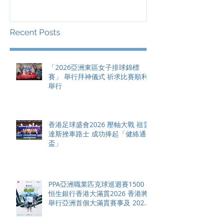
滿貫賽事及 20
總獎金高達 11
Recent Posts
「2026亞洲東區女子排球錦標
賽」 舉行拜神儀式 祈求比賽順利
舉行
香港足球盛會2026 壓軸大戰 祖雲
達斯挫車路士 成功捧起「健絡通
盃」
PPA亞洲職業匹克球巡迴賽1500 -
恒生銀行香港大滿貫2026 香港將
舉行亞洲首個大滿貫賽事及 2026
賽季最終戰 總獎金高達 110 萬美