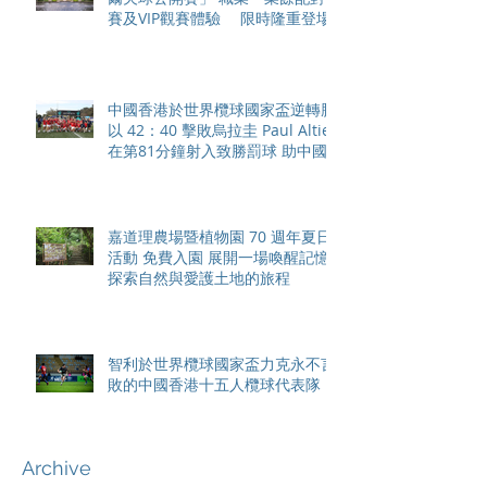
賽及VIP觀賽體驗 限時隆重登場
中國香港於世界欖球國家盃逆轉勝
以 42：40 擊敗烏拉圭 Paul Altier
在第81分鐘射入致勝罰球 助中國
香港隊在國家盃中取得首勝
嘉道理農場暨植物園 70 週年夏日
活動 免費入園 展開一場喚醒記憶
探索自然與愛護土地的旅程
智利於世界欖球國家盃力克永不言
敗的中國香港十五人欖球代表隊
Archive