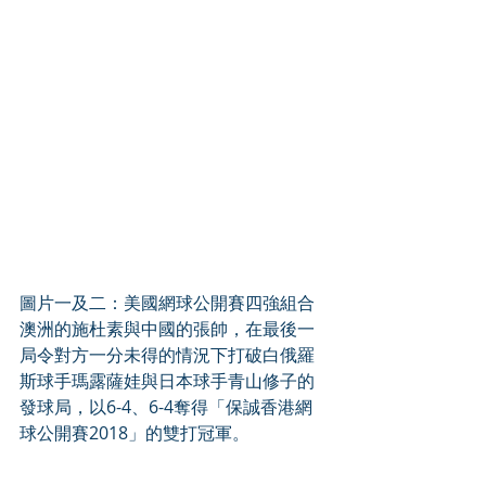
圖片一及二：美國網球公開賽四強組合
澳洲的施杜素與中國的張帥，在最後一
局令對方一分未得的情況下打破白俄羅
斯球手瑪露薩娃與日本球手青山修子的
發球局，以6-4、6-4奪得「保誠香港網
球公開賽2018」的雙打冠軍。