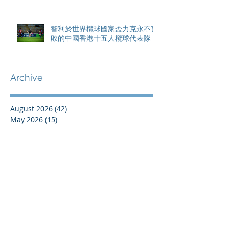
智利於世界欖球國家盃力克永不言
敗的中國香港十五人欖球代表隊
Archive
August 2026
(42)
42 posts
May 2026
(15)
15 posts
April 2026
(4)
4 posts
March 2026
(11)
11 posts
February 2026
(13)
13 posts
January 2026
(25)
25 posts
December 2025
(84)
84 posts
September 2025
(36)
36 posts
August 2025
(8)
8 posts
July 2025
(16)
16 posts
June 2025
(21)
21 posts
May 2025
(4)
4 posts