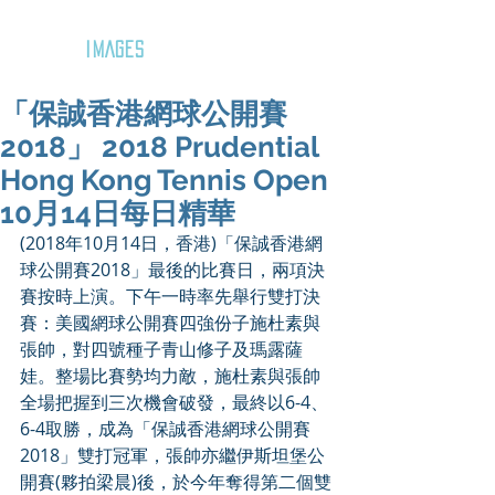
GOZAR
IMAGES
「保誠香港網球公開賽
2018」 2018 Prudential
Hong Kong Tennis Open
10月14日每日精華
(2018年10月14日，香港)「保誠香港網
球公開賽2018」最後的比賽日，兩項決
賽按時上演。下午一時率先舉行雙打決
賽：美國網球公開賽四強份子施杜素與
張帥，對四號種子青山修子及瑪露薩
娃。整場比賽勢均力敵，施杜素與張帥
全場把握到三次機會破發，最終以6-4、
6-4取勝，成為「保誠香港網球公開賽
2018」雙打冠軍，張帥亦繼伊斯坦堡公
開賽(夥拍梁晨)後，於今年奪得第二個雙