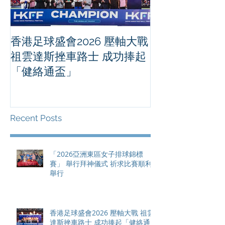
香港足球盛會2026 壓軸大戰
PPA亞洲職業
祖雲達斯挫車路士 成功捧起
1500 - 恒
「健絡通盃」
2026 香港將舉行亞洲首個大
滿貫賽事及 20
總獎金高達 11
Recent Posts
「2026亞洲東區女子排球錦標
賽」 舉行拜神儀式 祈求比賽順利
舉行
香港足球盛會2026 壓軸大戰 祖雲
達斯挫車路士 成功捧起「健絡通