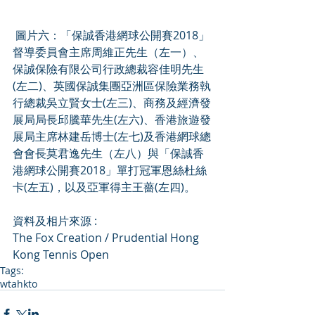
 圖片六：「保誠香港網球公開賽2018」
督導委員會主席周維正先生（左一）、
保誠保險有限公司行政總裁容佳明先生
(左二)、英國保誠集團亞洲區保險業務執
行總裁吳立賢女士(左三)、商務及經濟發
展局局長邱騰華先生(左六)、香港旅遊發
展局主席林建岳博士(左七)及香港網球總
會會長莫君逸先生（左八）與「保誠香
港網球公開賽2018」單打冠軍恩絲杜絲
卡(左五)，以及亞軍得主王薔(左四)。
資料及相片來源 :
The Fox Creation / Prudential Hong 
Kong Tennis Open
Tags:
wta
hkto