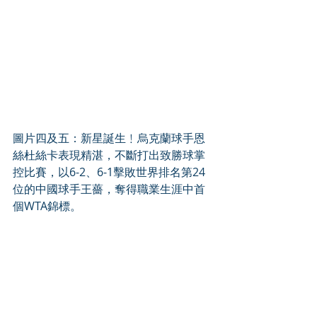
圖片四及五：新星誕生﹗烏克蘭球手恩
絲杜絲卡表現精湛，不斷打出致勝球掌
控比賽，以6-2、6-1擊敗世界排名第24
位的中國球手王薔，奪得職業生涯中首
個WTA錦標。