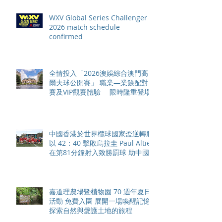
WXV Global Series Challenger
2026 match schedule
confirmed
全情投入「2026澳娛綜合澳門高
爾夫球公開賽」 職業—業餘配對
賽及VIP觀賽體驗 限時隆重登場
中國香港於世界欖球國家盃逆轉勝
以 42：40 擊敗烏拉圭 Paul Altier
在第81分鐘射入致勝罰球 助中國
香港隊在國家盃中取得首勝
嘉道理農場暨植物園 70 週年夏日
活動 免費入園 展開一場喚醒記憶
探索自然與愛護土地的旅程