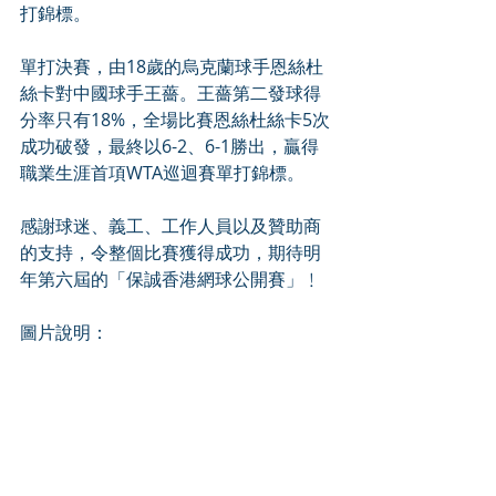
打錦標。
單打決賽，由18歲的烏克蘭球手恩絲杜
絲卡對中國球手王薔。王薔第二發球得
分率只有18%，全場比賽恩絲杜絲卡5次
成功破發，最終以6-2、6-1勝出，贏得
職業生涯首項WTA巡迴賽單打錦標。
感謝球迷、義工、工作人員以及贊助商
的支持，令整個比賽獲得成功，期待明
年第六屆的「保誠香港網球公開賽」﹗
圖片說明：